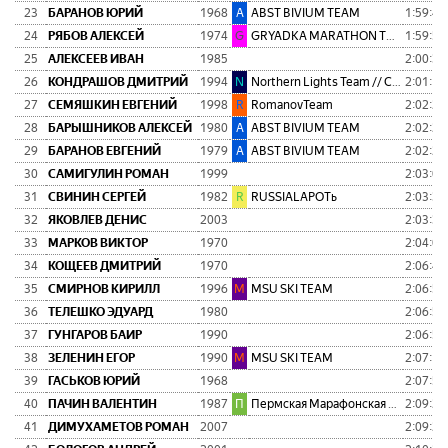
23
БАРАНОВ ЮРИЙ
1968
A
ABST BIVIUM TEAM
1:59:47
24
РЯБОВ АЛЕКСЕЙ
1974
G
GRYADKA MARATHON TEAM
1:59:54
25
АЛЕКСЕЕВ ИВАН
1985
2:00:37
26
КОНДРАШОВ ДМИТРИЙ
1994
N
Northern Lights Team // Сияние Севера
2:01:10
27
СЕМЯШКИН ЕВГЕНИЙ
1998
R
RomanovTeam
2:02:21
28
БАРЫШНИКОВ АЛЕКСЕЙ
1980
A
ABST BIVIUM TEAM
2:02:27
29
БАРАНОВ ЕВГЕНИЙ
1979
A
ABST BIVIUM TEAM
2:02:28
30
САМИГУЛИН РОМАН
1999
2:03:05
31
СВИНИН СЕРГЕЙ
1982
R
RUSSIALAPOTь
2:03:39
32
ЯКОВЛЕВ ДЕНИС
2003
2:03:39
33
МАРКОВ ВИКТОР
1970
2:04:04
34
КОЩЕЕВ ДМИТРИЙ
1970
2:06:40
35
СМИРНОВ КИРИЛЛ
1996
M
MSU SKI TEAM
2:06:50
36
ТЕЛЕШКО ЭДУАРД
1980
2:06:51
37
ГУНГАРОВ БАИР
1990
2:06:55
38
ЗЕЛЕНИН ЕГОР
1990
M
MSU SKI TEAM
2:07:16
39
ГАСЬКОВ ЮРИЙ
1968
2:07:55
40
ПАЧИН ВАЛЕНТИН
1987
П
Пермская Марафонская Команда
2:09:24
41
ДИМУХАМЕТОВ РОМАН
2007
2:09:24