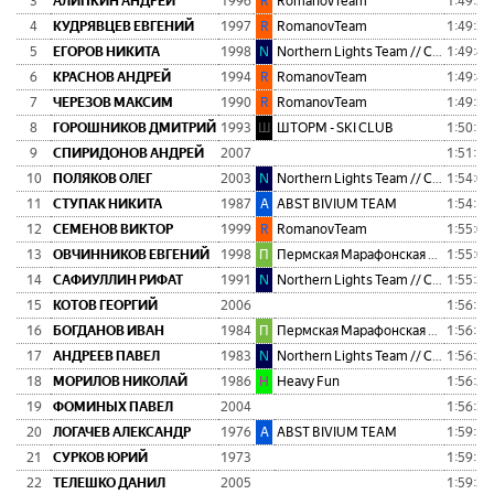
3
АЛИПКИН АНДРЕЙ
1996
R
RomanovTeam
1:49:25
4
КУДРЯВЦЕВ ЕВГЕНИЙ
1997
R
RomanovTeam
1:49:31
5
ЕГОРОВ НИКИТА
1998
N
Northern Lights Team // Сияние Севера
1:49:40
6
КРАСНОВ АНДРЕЙ
1994
R
RomanovTeam
1:49:41
7
ЧЕРЕЗОВ МАКСИМ
1990
R
RomanovTeam
1:49:50
8
ГОРОШНИКОВ ДМИТРИЙ
1993
Ш
ШТОРМ - SKI CLUB
1:50:19
9
СПИРИДОНОВ АНДРЕЙ
2007
1:51:12
10
ПОЛЯКОВ ОЛЕГ
2003
N
Northern Lights Team // Сияние Севера
1:54:01
11
СТУПАК НИКИТА
1987
A
ABST BIVIUM TEAM
1:54:18
12
СЕМЕНОВ ВИКТОР
1999
R
RomanovTeam
1:55:04
13
ОВЧИННИКОВ ЕВГЕНИЙ
1998
П
Пермская Марафонская Команда
1:55:05
14
САФИУЛЛИН РИФАТ
1991
N
Northern Lights Team // Сияние Севера
1:55:36
15
КОТОВ ГЕОРГИЙ
2006
1:56:14
16
БОГДАНОВ ИВАН
1984
П
Пермская Марафонская Команда
1:56:15
17
АНДРЕЕВ ПАВЕЛ
1983
N
Northern Lights Team // Сияние Севера
1:56:20
18
МОРИЛОВ НИКОЛАЙ
1986
H
Heavy Fun
1:56:25
19
ФОМИНЫХ ПАВЕЛ
2004
1:56:30
20
ЛОГАЧЕВ АЛЕКСАНДР
1976
A
ABST BIVIUM TEAM
1:59:11
21
СУРКОВ ЮРИЙ
1973
1:59:17
22
ТЕЛЕШКО ДАНИЛ
2005
1:59:37