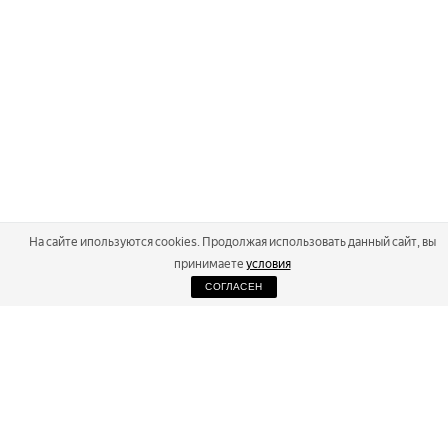
На сайте ипользуются cookies. Продолжая использовать данный сайт, вы
принимаете
условия
СОГЛАСЕН
2026
Russialoppet ®
Серия лыжных марафонов