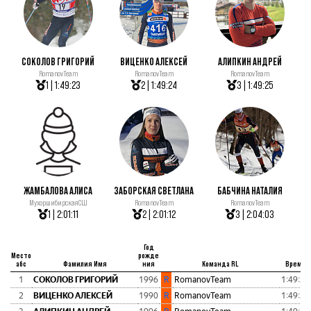
СОКОЛОВ ГРИГОРИЙ
ВИЦЕНКО АЛЕКСЕЙ
АЛИПКИН АНДРЕЙ
RomanovTeam
RomanovTeam
RomanovTeam
1 | 1:49:23
2 | 1:49:24
3 | 1:49:25
ЖАМБАЛОВА АЛИСА
ЗАБОРСКАЯ СВЕТЛАНА
БАБЧИНА НАТАЛИЯ
МухоршибирскаяСШ
RomanovTeam
RomanovTeam
1 | 2:01:11
2 | 2:01:12
3 | 2:04:03
Год
Место
рожде
абс
Фамилия Имя
ния
Команда RL
Время
1
СОКОЛОВ ГРИГОРИЙ
1996
R
RomanovTeam
1:49:23
2
ВИЦЕНКО АЛЕКСЕЙ
1990
R
RomanovTeam
1:49:24