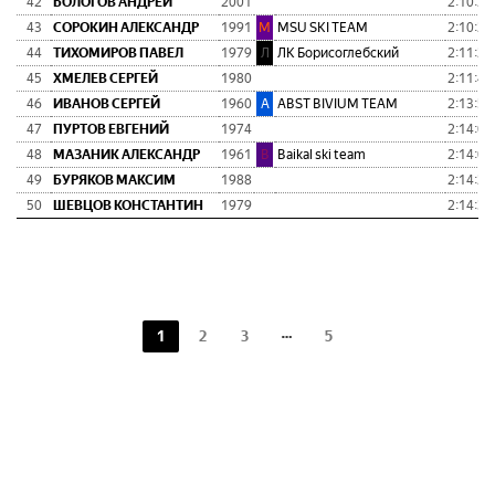
42
БОЛОГОВ АНДРЕЙ
2001
2:10:25
43
СОРОКИН АЛЕКСАНДР
1991
M
MSU SKI TEAM
2:10:28
44
ТИХОМИРОВ ПАВЕЛ
1979
Л
ЛК Борисоглебский
2:11:29
45
ХМЕЛЕВ СЕРГЕЙ
1980
2:11:47
46
ИВАНОВ СЕРГЕЙ
1960
A
ABST BIVIUM TEAM
2:13:50
47
ПУРТОВ ЕВГЕНИЙ
1974
2:14:00
48
МАЗАНИК АЛЕКСАНДР
1961
B
Baikal ski team
2:14:08
49
БУРЯКОВ МАКСИМ
1988
2:14:28
50
ШЕВЦОВ КОНСТАНТИН
1979
2:14:34
1
2
3
5