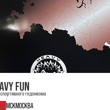
AVY FUN
 спортивного гедонизма
МСК
МОСКВА