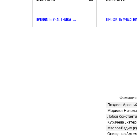
ПРОФИЛЬ УЧАСТНИКА →
ПРОФИЛЬ УЧАСТН
Фамилия
Поздеев Арсени
Морилов Никола
Лобов Константи
Куричева Екатер
Маслов Вадим (к)
Онищенко Арте