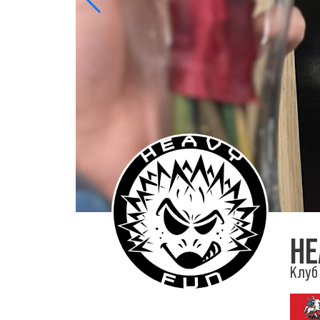
HE
Клуб