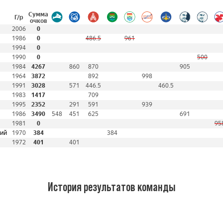
Сумма
Г/р
очков
2006
0
1986
0
486.5
961
1994
0
1990
0
500
1984
4267
860
870
905
1964
3872
892
998
1991
3028
571
446.5
460.5
1983
1417
709
1995
2352
291
591
939
1986
3490
548
451
625
691
1981
0
95
гий
1970
384
384
1972
401
401
История результатов команды