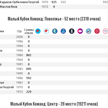
Кадыков-Орбелиани Георгий
1970
925
333
592
Маслов Яков
1972
0
Малый Кубок Команд: Поволжье - 52 место (2318 очков)
Сумма
Имя
Г/р
очков
2006
0
1986
0
1994
0
на
1990
0
1984
802
1964
0
р
1991
0
1983
695
1995
0
1986
592
лья
1981
0
и Георгий
1970
0
1972
229
Малый Кубок Команд: Центр - 28 место (19211 очков)