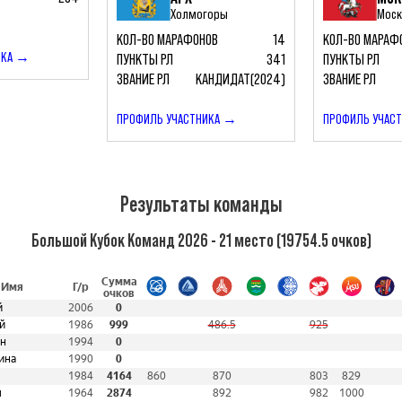
Холмогоры
Мос
КОЛ-ВО МАРАФОНОВ
14
КОЛ-ВО МАРАФ
ИКА →
ПУНКТЫ РЛ
341
ПУНКТЫ РЛ
ЗВАНИЕ РЛ
КАНДИДАТ(2024)
ЗВАНИЕ РЛ
ПРОФИЛЬ УЧАСТНИКА →
ПРОФИЛЬ УЧАС
Результаты команды
Большой Кубок Команд 2026 - 21 место (19754.5 очков)
Сумма
 Имя
Г/р
очков
й
2006
0
й
1986
999
486.5
925
н
1994
0
ина
1990
0
1984
4164
860
870
803
829
м
1964
2874
892
982
1000