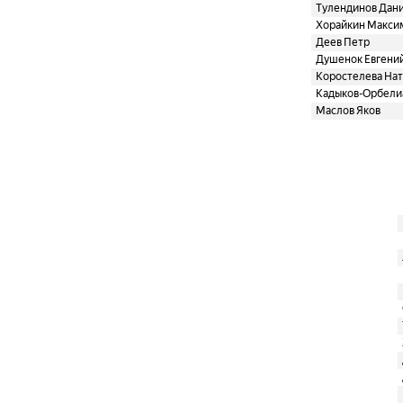
Тулендинов Дан
Хорайкин Макси
Деев Петр
Душенок Евгени
Коростелева Нат
Кадыков-Орбели
Маслов Яков