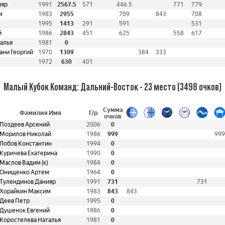
ияр
1991
2567.5
571
446.5
771
779
м
1983
2955
709
843
708
1995
1413
291
591
531
й
1986
2843
451
625
558
617
алья
1981
0
ани Георгий
1970
1309
384
333
1972
630
401
Малый Кубок Команд: Дальний-Восток - 23 место (3498 очков)
Сумма
Фамилия Имя
Г/р
очков
Поздеев Арсений
2006
0
Морилов Николай
1986
999
999
Лобов Константин
1994
0
Куричева Екатерина
1990
0
Маслов Вадим (к)
1984
0
Онищенко Артем
1964
0
Тулендинов Данияр
1991
731
731
Хорайкин Максим
1983
843
843
Деев Петр
1995
0
Душенок Евгений
1986
0
Коростелева Наталья
1981
0