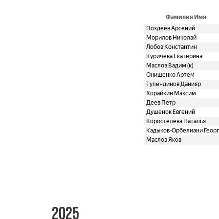
Фамилия Имя
Поздеев Арсений
Морилов Николай
Лобов Константин
Куричева Екатерина
Маслов Вадим (к)
Онищенко Артем
Тулендинов Данияр
Хорайкин Максим
Деев Петр
Душенок Евгений
Коростелева Наталья
Кадыков-Орбелиани Геор
Маслов Яков
2025