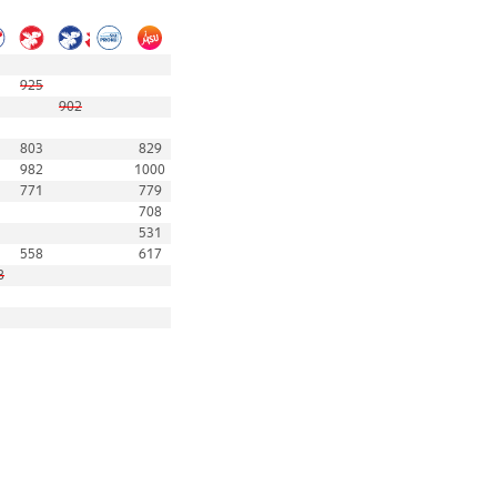
925
902
803
829
982
1000
771
779
708
531
558
617
8