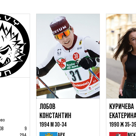
ЛОБОВ
КУРИЧЕВА
КОНСТАНТИН
ЕКАТЕРИН
ово
1994 М 30-34
1990 Ж 35-3
ОВ
9
АРХ
МСК
294