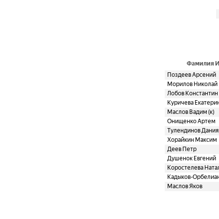
Фамилия 
Поздеев Арсений
Морилов Николай
Лобов Константин
Куричева Екатери
Маслов Вадим (к)
Онищенко Артем
Тулендинов Дания
Хорайкин Максим
Деев Петр
Душенок Евгений
Коростелева Ната
Кадыков-Орбелиан
Маслов Яков