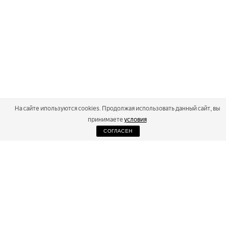
На сайте ипользуются cookies. Продолжая использовать данный сайт, вы
принимаете
условия
СОГЛАСЕН
2026
Russialoppet ®
Серия лыжных марафонов