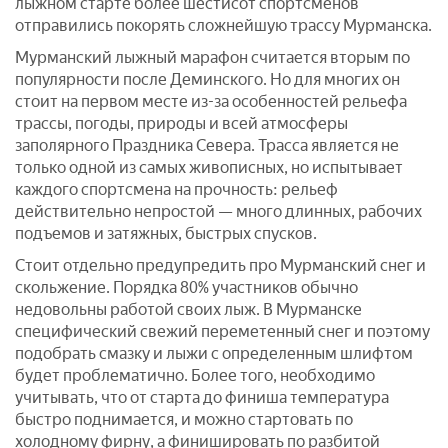
лыжном старте более шестисот спортсменов
отправились покорять сложнейшую трассу Мурманска.
Мурманский лыжный марафон считается вторым по
популярности после Деминского. Но для многих он
стоит на первом месте из-за особенностей рельефа
трассы, погоды, природы и всей атмосферы
заполярного Праздника Севера. Трасса является не
только одной из самых живописных, но испытывает
каждого спортсмена на прочность: рельеф
действительно непростой — много длинных, рабочих
подъемов и затяжных, быстрых спусков.
Стоит отдельно предупредить про Мурманский снег и
скольжение. Порядка 80% участников обычно
недовольны работой своих лыж. В Мурманске
специфический свежий переметенный снег и поэтому
подобрать смазку и лыжи с определенным шлифтом
будет проблематично. Более того, необходимо
учитывать, что от старта до финиша температура
быстро поднимается, и можно стартовать по
холодному фирну, а финишировать по разбитой