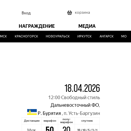
0
корзина
Вход
НАГРАЖДЕНИЕ
МЕДИА
КРАСНОГОРСК
НОВОУРАЛЬСК
ИРКУТСК
АНГАРСК
МОСКВА
18.04.2026
12:00 Свободный стиль
Дальневосточный ФО
,
Р. Бурятия
,
п. Усть-Баргузин
полу-
Дистанции
марафон
спутник
марафон
50
30
Муж
20 / 10 / 5 / 3 / 1