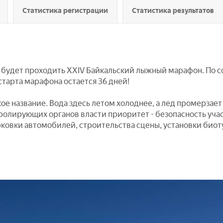
Статистика регистрации
Статистика результатов
ь будет проходить XXIV Байкальский лыжный марафон. По с
старта марафона остается 36 дней!
ое название. Вода здесь летом холоднее, а лед промерзае
ролирующих органов власти приоритет - безопасность уча
рковки автомобилей, строительства сцены, установки биот