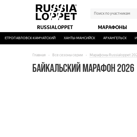
RUSSIALOPPET
МАРАФОНЫ
ТРОПАВЛОВСК-КАМЧАТСКИЙ
ХАНТЫ-МАНСИЙСК
АРХАНГЕЛЬСК
ИЖЕВ
Главная
-
Все сезоны серии
-
Марафоны Russialoppet 20
БАЙКАЛЬСКИЙ МАРАФОН 2026