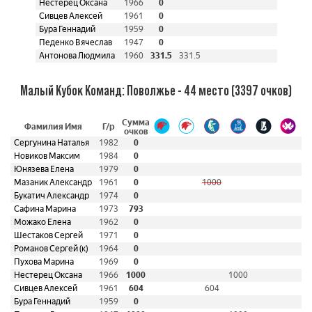
Нестерец Оксана
1966
0
Сивцев Алексей
1961
0
Бура Геннадий
1959
0
Педенко Вячеслав
1947
0
Антонова Людмила
1960
331.5
331.5
Малый Кубок Команд: Поволжье - 44 место (3397 очков)
Сумма
Фамилия Имя
Г/р
очков
Сергунина Наталья
1982
0
Новиков Максим
1984
0
Юнязева Елена
1979
0
Мазаник Александр
1961
0
1000
Букатич Александр
1974
0
Сафина Марина
1973
793
Можако Елена
1962
0
Шестаков Сергей
1971
0
Романов Сергей (к)
1964
0
Пухова Марина
1969
0
Нестерец Оксана
1966
1000
1000
Сивцев Алексей
1961
604
604
Бура Геннадий
1959
0