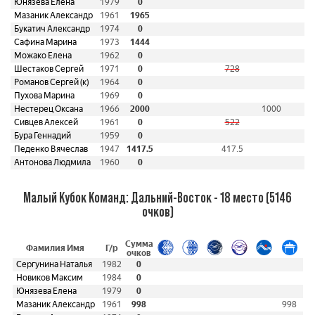
Юнязева Елена
1979
0
Мазаник Александр
1961
1965
Букатич Александр
1974
0
Сафина Марина
1973
1444
Можако Елена
1962
0
Шестаков Сергей
1971
0
728
Романов Сергей (к)
1964
0
Пухова Марина
1969
0
Нестерец Оксана
1966
2000
1000
Сивцев Алексей
1961
0
522
Бура Геннадий
1959
0
Педенко Вячеслав
1947
1417.5
417.5
Антонова Людмила
1960
0
Малый Кубок Команд: Дальний-Восток - 18 место (5146
очков)
Сумма
Фамилия Имя
Г/р
очков
Сергунина Наталья
1982
0
Новиков Максим
1984
0
Юнязева Елена
1979
0
Мазаник Александр
1961
998
998