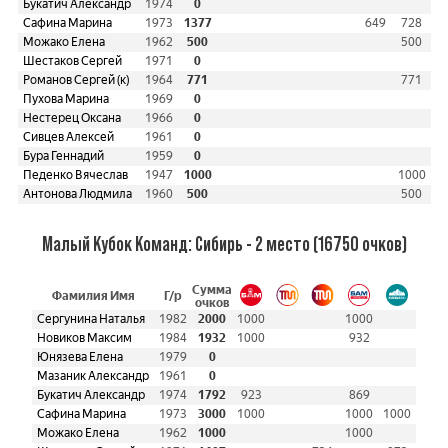
Букатич Александр
1974
0
Сафина Марина
1973
1377
649
728
Можако Елена
1962
500
500
Шестаков Сергей
1971
0
Романов Сергей (к)
1964
771
771
Пухова Марина
1969
0
Нестерец Оксана
1966
0
Сивцев Алексей
1961
0
Бура Геннадий
1959
0
Педенко Вячеслав
1947
1000
1000
Антонова Людмила
1960
500
500
Малый Кубок Команд: Сибирь - 2 место (16750 очков)
Сумма
Фамилия Имя
Г/р
очков
Сергунина Наталья
1982
2000
1000
1000
Новиков Максим
1984
1932
1000
932
Юнязева Елена
1979
0
Мазаник Александр
1961
0
Букатич Александр
1974
1792
923
869
Сафина Марина
1973
3000
1000
1000
1000
Можако Елена
1962
1000
1000