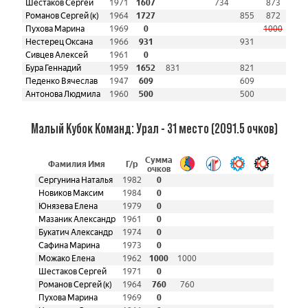
Шестаков Сергей
1971
1607
734
873
Романов Сергей (к)
1964
1727
855
872
Пухова Марина
1969
0
1000
Нестерец Оксана
1966
931
931
Сивцев Алексей
1961
0
Бура Геннадий
1959
1652
831
821
Педенко Вячеслав
1947
609
609
Антонова Людмила
1960
500
500
Малый Кубок Команд: Урал - 31 место (2091.5 очков)
Сумма
Фамилия Имя
Г/р
очков
Сергунина Наталья
1982
0
Новиков Максим
1984
0
Юнязева Елена
1979
0
Мазаник Александр
1961
0
Букатич Александр
1974
0
Сафина Марина
1973
0
Можако Елена
1962
1000
1000
Шестаков Сергей
1971
0
Романов Сергей (к)
1964
760
760
Пухова Марина
1969
0