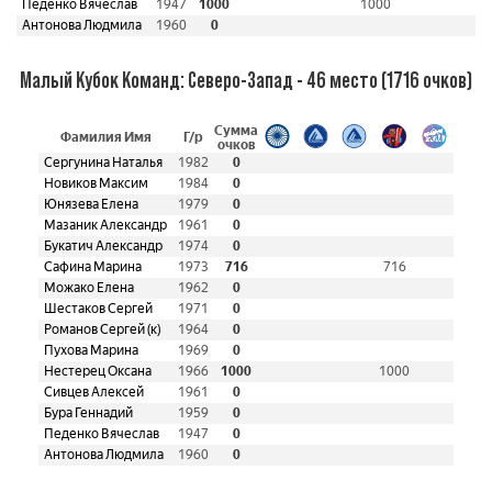
Педенко Вячеслав
1947
1000
1000
Антонова Людмила
1960
0
Малый Кубок Команд: Северо-Запад - 46 место (1716 очков)
Сумма
Фамилия Имя
Г/р
очков
Сергунина Наталья
1982
0
Новиков Максим
1984
0
Юнязева Елена
1979
0
Мазаник Александр
1961
0
Букатич Александр
1974
0
Сафина Марина
1973
716
716
Можако Елена
1962
0
Шестаков Сергей
1971
0
Романов Сергей (к)
1964
0
Пухова Марина
1969
0
Нестерец Оксана
1966
1000
1000
Сивцев Алексей
1961
0
Бура Геннадий
1959
0
Педенко Вячеслав
1947
0
Антонова Людмила
1960
0