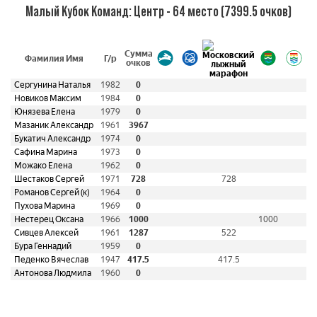
Малый Кубок Команд: Центр - 64 место (7399.5 очков)
Сумма
Фамилия Имя
Г/р
очков
Сергунина Наталья
1982
0
Новиков Максим
1984
0
Юнязева Елена
1979
0
Мазаник Александр
1961
3967
Букатич Александр
1974
0
Сафина Марина
1973
0
Можако Елена
1962
0
Шестаков Сергей
1971
728
728
Романов Сергей (к)
1964
0
Пухова Марина
1969
0
Нестерец Оксана
1966
1000
1000
Сивцев Алексей
1961
1287
522
Бура Геннадий
1959
0
Педенко Вячеслав
1947
417.5
417.5
Антонова Людмила
1960
0