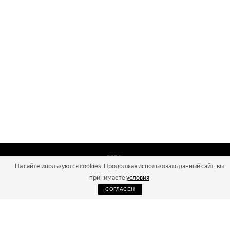
2026
На сайте ипользуются cookies. Продолжая использовать данный сайт, вы
Russialoppet ®
Серия лыжных марафонов
принимаете
условия
СОГЛАСЕН