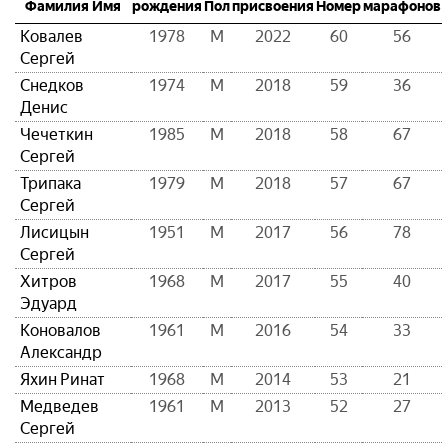
Фамилия Имя
рождения
Пол
присвоения
Номер
марафонов
Ковалев
1978
М
2022
60
56
Сергей
Снедков
1974
М
2018
59
36
Денис
Чечеткин
1985
М
2018
58
67
Сергей
Трипака
1979
М
2018
57
67
Сергей
Лисицын
1951
М
2017
56
78
Сергей
Хитров
1968
М
2017
55
40
Эдуард
Коновалов
1961
М
2016
54
33
Александр
Яхин Ринат
1968
М
2014
53
21
Медведев
1961
М
2013
52
27
Сергей