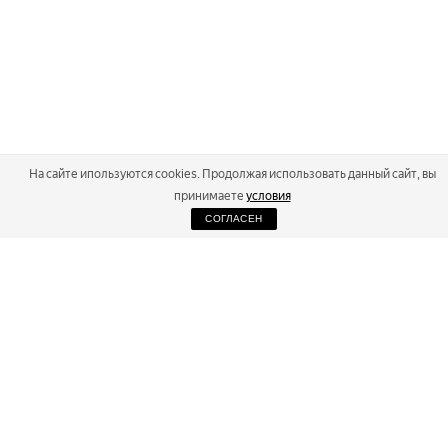
На сайте ипользуются cookies. Продолжая использовать данный сайт, вы
принимаете
условия
СОГЛАСЕН
2026
Russialoppet ®
Серия лыжных марафонов
RUSSIALOPPET
МАРАФОНЫ
РЕЗУЛЬТАТЫ