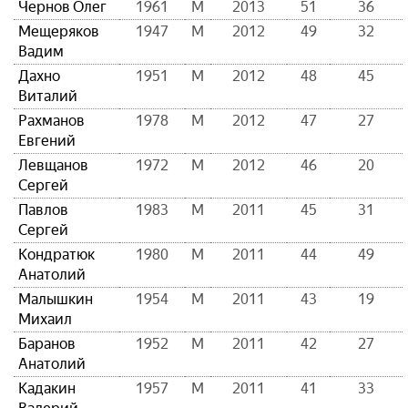
Чернов Олег
1961
М
2013
51
36
Мещеряков
1947
М
2012
49
32
Вадим
Дахно
1951
М
2012
48
45
Виталий
Рахманов
1978
М
2012
47
27
Евгений
Левщанов
1972
М
2012
46
20
Сергей
Павлов
1983
М
2011
45
31
Сергей
Кондратюк
1980
М
2011
44
49
Анатолий
Малышкин
1954
М
2011
43
19
Михаил
Баранов
1952
М
2011
42
27
Анатолий
Кадакин
1957
М
2011
41
33