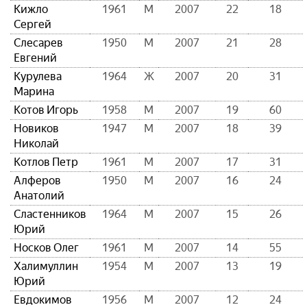
Кижло
1961
М
2007
22
18
Сергей
Слесарев
1950
М
2007
21
28
Евгений
Курулева
1964
Ж
2007
20
31
Марина
Котов Игорь
1958
М
2007
19
60
Новиков
1947
М
2007
18
39
Николай
Котлов Петр
1961
М
2007
17
31
Алферов
1950
М
2007
16
24
Анатолий
Сластенников
1964
М
2007
15
26
Юрий
Носков Олег
1961
М
2007
14
55
Халимуллин
1954
М
2007
13
19
Юрий
Евдокимов
1956
М
2007
12
24