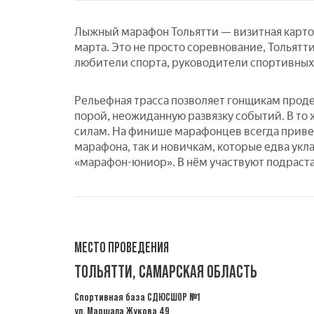
Лыжный марафон Тольятти — визитная карточ
марта. Это не просто соревнование, Тольят
любители спорта, руководители спортивных
Рельефная трасса позволяет гонщикам проде
порой, неожиданную развязку событий. В то
силам. На финише марафонцев всегда приве
марафона, так и новичкам, которые едва ук
«марафон-юниор». В нём участвуют подрастаю
МЕСТО ПРОВЕДЕНИЯ
ТОЛЬЯТТИ, САМАРСКАЯ ОБЛАСТЬ
Спортивная база СДЮСШОР №1
ул. Маршала Жукова 49