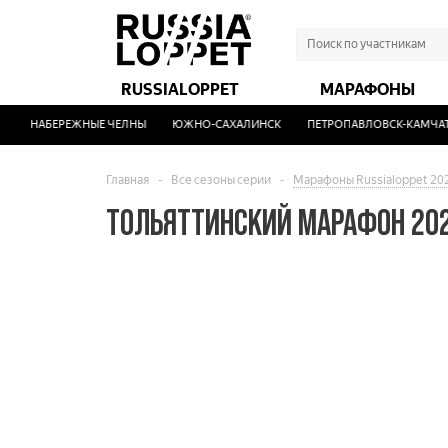
RUSSIALOPPET
МАРАФОНЫ
НАБЕРЕЖНЫЕ ЧЕЛНЫ
ЮЖНО-САХАЛИНСК
ПЕТРОПАВЛОВСК-КАМЧАТ
Главная
-
Все сезоны серии
-
Марафоны Russialoppet 20
ТОЛЬЯТТИНСКИЙ МАРАФОН 20