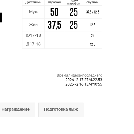
полу-
Дистанции
марафон
спутник
марафон
50
25
Муж
37,5 / 12.5
37,5
25
Жен
12.5
Ю17-18
25
Д17-18
12.5
Время лидера/последнего
2026 - 2:17:27/4:22:53
2025 - 2:16:13/4:10:55
Награждение
Подготовка лыж