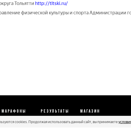
круга Тольятти
http://tltski.ru/
авление физической культуры и спорта Администрации го
МАРАФОНЫ
РЕЗУЛЬТАТЫ
МАГАЗИН
льзуются cookies. Продолжая использовать данный сайт, вы принимаете
услови
Календарь 2026
Протоколы 2025
Реквизиты
Регистрации
Кубковые серии
Оплата и сервис