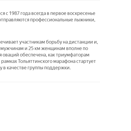
я с 1987 года всегда в первое воскресенье
ю отправляются профессиональные лыжники,
ечивает участникам борьбу на дистанции и,
м мужчинам и 25 км женщинам вполне по
я оваций обеспечена, как триумфаторам
в рамках Тольяттинского марафона стартует
у в качестве группы поддержки.