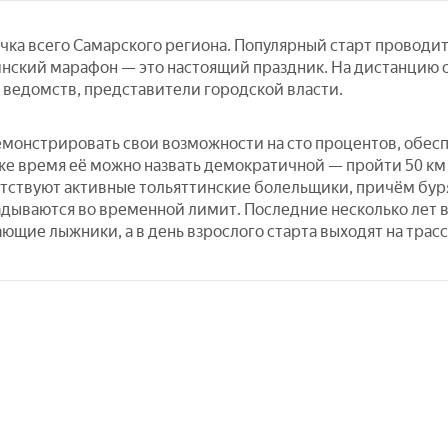
ка всего Самарского региона. Популярный старт проводитс
тинский марафон — это настоящий праздник. На дистанци
 ведомств, представители городской власти.
монстрировать свои возможности на сто процентов, обесп
 же время её можно назвать демократичной — пройти 50 к
тствуют активные тольяттинские болельщики, причём бур
ладываются во временной лимит. Последние несколько лет 
щие лыжники, а в день взрослого старта выходят на трасс