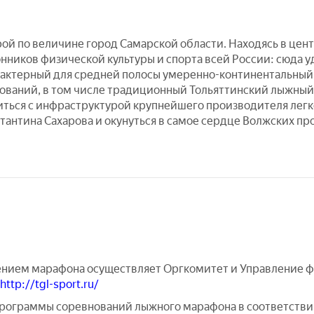
рой по величине город Самарской области. Находясь в цен
нников физической культуры и спорта всей России: сюда 
арактерный для средней полосы умеренно-континентальный 
ваний, в том числе традиционный Тольяттинский лыжный 
миться с инфраструктурой крупнейшего производителя лег
антина Сахарова и окунуться в самое сердце Волжских про
нием марафона осуществляет Оргкомитет и Управление фи
http://tgl-sport.ru/
программы соревнований лыжного марафона в соответстви