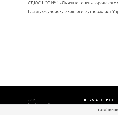
СДЮСШОР № 1 «Лыжные гонки» городского о
Главную судейскую коллегию утверждает Упр
RUSSIALOPPET
2026
Russialoppet ®
Серия лыжных марафонов
На сайте ипо
О нас
Паспорт участника