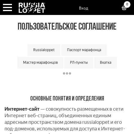
0
Вход
ПОЛЬЗОВАТЕЛЬСКОЕ СОГЛАШЕНИЕ
Russialoppet
Паспорт марафонца
Мастер марафонцов
РЛ-пункты
Вкатка
Суперкубок марафонов
Суперкубок классик
Большой кубок команд
Классический кубок команд
ОСНОВНЫЕ ПОНЯТИЯ И ОПРЕДЕЛЕНИЯ
Малый кубок команд
Матчевая встреча команд
Интернет-сайт
— совокупность размещенных в сети
Кубок мастеров
Лотерея лаки лузеров
Онлайн гонки
Интернет веб-страниц, объединенных единым
адресным пространством домена russialoppet и его
под-доменов, используемых для доступа к Интернет-