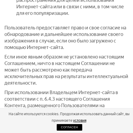
распространения для целей использования
Интернет-сайта или в связи с ними, в том числе
для его популяризации.
Пользователь предоставляет право и свое согласие на
обнародование и дальнейшее использование своего
изображения в случае, если оно было загружено с
помощью Интернет-сайта.
Если иное явным образом не установлено настоящим
Соглашением, ничто в настоящем Соглашении не
может быть рассмотрено как передача
исключительных прав на результаты интеллектуальной
деятельности.
При использовании Владельцем Интернет-сайта в
соответствии с п. 6.4.3 настоящего Соглашения
Контента, размещенного Пользователями на
Интернет-сайте, у Владельца Интернет-сайта не
На сайте ипользуются cookies. Продолжая использовать данный сайт, вы
возникает каких-либо обязательств перед
принимаете
условия
Пользователем или третьими лицами по их
СОГЛАСЕН
уведомлению и выплате вознаграждения. Кроме того,