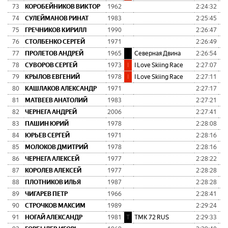
73
КОРОБЕЙНИКОВ ВИКТОР
1962
2:24:32
0:
74
СУЛЕЙМАНОВ РИНАТ
1983
2:25:45
0:
75
ГРЕЧНИКОВ КИРИЛЛ
1990
2:26:47
0:
76
СТОЛБЕНКО СЕРГЕЙ
1971
2:26:49
0:
77
ПРОЛЕТОВ АНДРЕЙ
1965
С
Северная Двина
2:26:54
0:
78
СУВОРОВ СЕРГЕЙ
1973
I
I Love Skiing Race
2:27:07
0:
79
КРЫЛОВ ЕВГЕНИЙ
1978
I
I Love Skiing Race
2:27:11
0:
80
КАШЛАКОВ АЛЕКСАНДР
1971
2:27:17
0:
81
МАТВЕЕВ АНАТОЛИЙ
1983
2:27:21
0:
82
ЧЕРНЕГА АНДРЕЙ
2006
2:27:41
0:
83
ПАШИН ЮРИЙ
1978
2:28:08
0:
84
ЮРЬЕВ СЕРГЕЙ
1971
2:28:16
0:
85
МОЛОКОВ ДМИТРИЙ
1978
2:28:16
0:
86
ЧЕРНЕГА АЛЕКСЕЙ
1977
2:28:22
0:
87
КОРОЛЕВ АЛЕКСЕЙ
1977
2:28:28
0:
88
ПЛОТНИКОВ ИЛЬЯ
1987
2:28:28
0:
89
ЧИГАРЕВ ПЕТР
1966
2:28:41
0:
90
СТРОЧКОВ МАКСИМ
1989
2:29:24
0:
91
НОГАЙ АЛЕКСАНДР
1981
Т
ТМК 72 RUS
2:29:33
0: