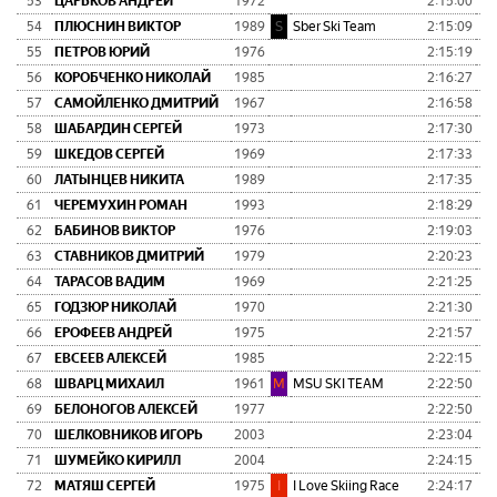
53
ЦАРЬКОВ АНДРЕЙ
1972
2:15:00
0:
54
ПЛЮСНИН ВИКТОР
1989
S
Sber Ski Team
2:15:09
0:
55
ПЕТРОВ ЮРИЙ
1976
2:15:19
0:
56
КОРОБЧЕНКО НИКОЛАЙ
1985
2:16:27
0:
57
САМОЙЛЕНКО ДМИТРИЙ
1967
2:16:58
0:
58
ШАБАРДИН СЕРГЕЙ
1973
2:17:30
0:
59
ШКЕДОВ СЕРГЕЙ
1969
2:17:33
0:
60
ЛАТЫНЦЕВ НИКИТА
1989
2:17:35
0:
61
ЧЕРЕМУХИН РОМАН
1993
2:18:29
0:
62
БАБИНОВ ВИКТОР
1976
2:19:03
0:
63
СТАВНИКОВ ДМИТРИЙ
1979
2:20:23
0:
64
ТАРАСОВ ВАДИМ
1969
2:21:25
0:
65
ГОДЗЮР НИКОЛАЙ
1970
2:21:30
0:
66
ЕРОФЕЕВ АНДРЕЙ
1975
2:21:57
0:
67
ЕВСЕЕВ АЛЕКСЕЙ
1985
2:22:15
0:
68
ШВАРЦ МИХАИЛ
1961
M
MSU SKI TEAM
2:22:50
0:
69
БЕЛОНОГОВ АЛЕКСЕЙ
1977
2:22:50
0:
70
ШЕЛКОВНИКОВ ИГОРЬ
2003
2:23:04
0:
71
ШУМЕЙКО КИРИЛЛ
2004
2:24:15
0:
72
МАТЯШ СЕРГЕЙ
1975
I
I Love Skiing Race
2:24:17
0: