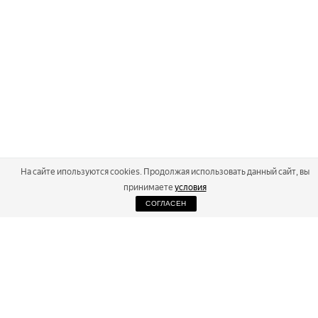
На сайте ипользуются cookies. Продолжая использовать данный сайт, вы
принимаете
условия
СОГЛАСЕН
2026
Russialoppet ®
Серия лыжных марафонов