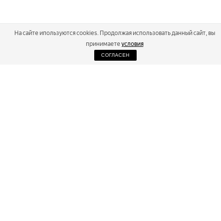
На сайте ипользуются cookies. Продолжая использовать данный сайт, вы
принимаете
условия
СОГЛАСЕН
2026
Russialoppet ®
Серия лыжных марафонов
RUSSIALOPPET
МАРАФОНЫ
РЕЗУЛЬТАТЫ
МАГАЗИН