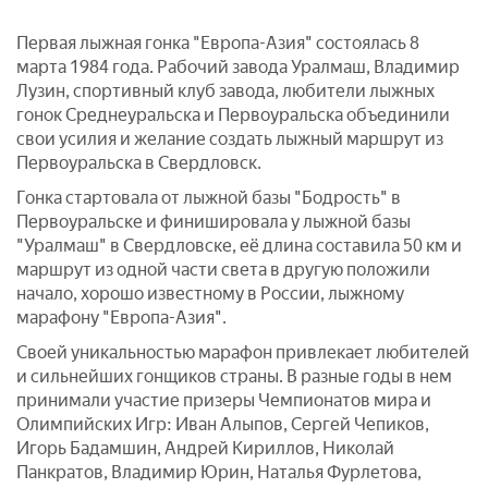
Первая лыжная гонка "Европа-Азия" состоялась 8
марта 1984 года. Рабочий завода Уралмаш, Владимир
Лузин, спортивный клуб завода, любители лыжных
гонок Среднеуральска и Первоуральска объединили
свои усилия и желание создать лыжный маршрут из
Первоуральска в Свердловск.
Гонка стартовала от лыжной базы "Бодрость" в
Первоуральске и финишировала у лыжной базы
"Уралмаш" в Свердловске, её длина составила 50 км и
маршрут из одной части света в другую положили
начало, хорошо известному в России, лыжному
марафону "Европа-Азия".
Своей уникальностью марафон привлекает любителей
и сильнейших гонщиков страны. В разные годы в нем
принимали участие призеры Чемпионатов мира и
Олимпийских Игр: Иван Алыпов, Сергей Чепиков,
Игорь Бадамшин, Андрей Кириллов, Николай
Панкратов, Владимир Юрин, Наталья Фурлетова,