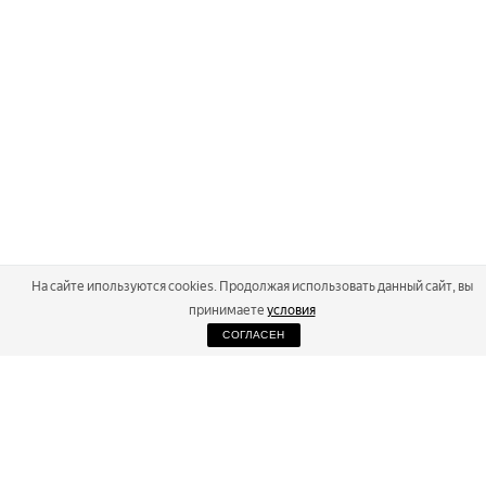
На сайте ипользуются cookies. Продолжая использовать данный сайт, вы
принимаете
условия
СОГЛАСЕН
2026
Russialoppet ®
Серия лыжных марафонов