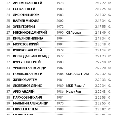
22
АРТЕМОВ АЛЕКСЕЙ
1978
2:17:22
0:16
23
ЕСЕВ АЛЕКСЕЙ
1983
2:17:25
0:16
24
ЛИСЮТИН ИГОРЬ
1983
2:17:32
0:16
25
ВАЛУЕВ МИХАИЛ
2002
2:17:34
0:16
26
ЗУЕВ ГЕОРГИЙ
1972
2:17:55
0:17
27
МЯСНИКОВ ДМИТРИЙ
1990
СБ Лесная
2:18:49
0:17
28
КИРЬЯНОВ НИКИТА
1994
2:19:34
0:18
29
МОРОЗОВ ЮРИЙ
1994
2:20:18
0:19
30
КУЛИКОВ АЛЕКСЕЙ
1979
2:21:14
0:20
31
ВОЛКОДАЕВ АЛЕКСАНДР
1972
2:21:23
0:20
32
КУРГУЗОВ СЕРГЕЙ
1983
2:22:18
0:21
33
УРЮПИН АЛЕКСАНДР
1987
2:22:20
0:21
34
ПОЛЯКОВ АЛЕКСЕЙ
1984
SKI GABO TEAM I
2:22:32
0:21
35
ЖЕЛНОВ АРТЕМ
1981
2:22:33
0:21
36
ЛЮБЕЗНОВ ДЕНИС
1989
МКБ "Радуга"
2:22:34
0:21
37
АРИХ АНДРЕЙ
1986
Heavy Fun
2:22:43
0:21
38
ПАРУСОВ МИХАИЛ
1981
2:22:53
0:21
39
МАЛЫГИН АЛЕКСАНДР
1970
2:22:55
0:22
40
ЕЛИСЕЕВ АРТЕМ
1988
2:23:02
0:22