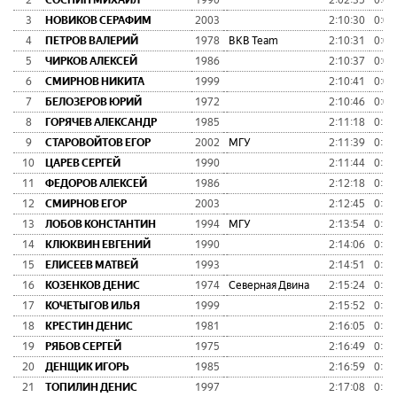
2
СОСНИН МИХАИЛ
1990
2:02:35
0:01
3
НОВИКОВ СЕРАФИМ
2003
2:10:30
0:09
4
ПЕТРОВ ВАЛЕРИЙ
1978
BKB Team
2:10:31
0:09
5
ЧИРКОВ АЛЕКСЕЙ
1986
2:10:37
0:09
6
СМИРНОВ НИКИТА
1999
2:10:41
0:09
7
БЕЛОЗЕРОВ ЮРИЙ
1972
2:10:46
0:09
8
ГОРЯЧЕВ АЛЕКСАНДР
1985
2:11:18
0:10
9
СТАРОВОЙТОВ ЕГОР
2002
МГУ
2:11:39
0:10
10
ЦАРЕВ СЕРГЕЙ
1990
2:11:44
0:10
11
ФЕДОРОВ АЛЕКСЕЙ
1986
2:12:18
0:11
12
СМИРНОВ ЕГОР
2003
2:12:45
0:11
13
ЛОБОВ КОНСТАНТИН
1994
МГУ
2:13:54
0:12
14
КЛЮКВИН ЕВГЕНИЙ
1990
2:14:06
0:13
15
ЕЛИСЕЕВ МАТВЕЙ
1993
2:14:51
0:13
16
КОЗЕНКОВ ДЕНИС
1974
Северная Двина
2:15:24
0:14
17
КОЧЕТЫГОВ ИЛЬЯ
1999
2:15:52
0:14
18
КРЕСТИН ДЕНИС
1981
2:16:05
0:15
19
РЯБОВ СЕРГЕЙ
1975
2:16:49
0:15
20
ДЕНЩИК ИГОРЬ
1985
2:16:59
0:16
21
ТОПИЛИН ДЕНИС
1997
2:17:08
0:16