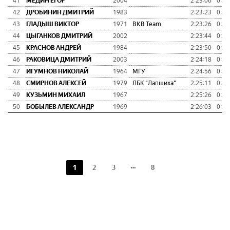
41
МЕДИН ЕГОР
2004
2:23:06
0:22
42
ДРОБИНИН ДМИТРИЙ
1983
2:23:23
0:22
43
ГЛАДЫШ ВИКТОР
1971
BKB Team
2:23:26
0:22
44
ЦЫГАНКОВ ДМИТРИЙ
2002
2:23:44
0:22
45
КРАСНОВ АНДРЕЙ
1984
2:23:50
0:22
46
РАКОВИЦА ДМИТРИЙ
2003
2:24:18
0:23
47
ИГУМНОВ НИКОЛАЙ
1964
МГУ
2:24:56
0:24
48
СМИРНОВ АЛЕКСЕЙ
1979
ЛБК "Лапшиха"
2:25:11
0:24
49
КУЗЬМИН МИХАИЛ
1967
2:25:26
0:24
50
БОБЫЛЕВ АЛЕКСАНДР
1969
2:26:03
0:25
1
2
3
8