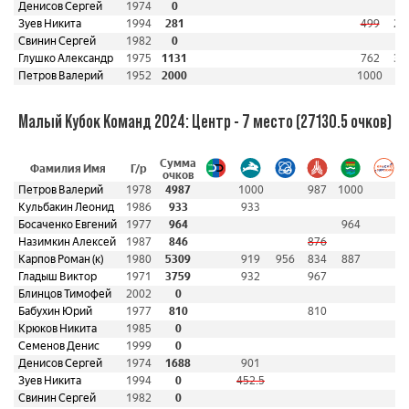
Денисов Сергей
1974
0
Зуев Никита
1994
281
499
28
Свинин Сергей
1982
0
Глушко Александр
1975
1131
762
36
Петров Валерий
1952
2000
1000
Малый Кубок Команд 2024: Центр - 7 место (27130.5 очков)
Сумма
Фамилия Имя
Г/р
очков
Петров Валерий
1978
4987
1000
987
1000
Кульбакин Леонид
1986
933
933
Босаченко Евгений
1977
964
964
Назимкин Алексей
1987
846
876
Карпов Роман (к)
1980
5309
919
956
834
887
Гладыш Виктор
1971
3759
932
967
Блинцов Тимофей
2002
0
Бабухин Юрий
1977
810
810
Крюков Никита
1985
0
Семенов Денис
1999
0
Денисов Сергей
1974
1688
901
Зуев Никита
1994
0
452.5
Свинин Сергей
1982
0