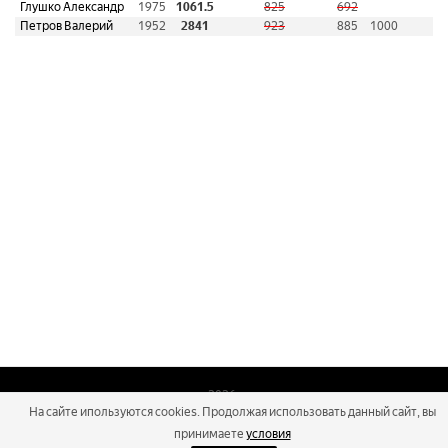
Глушко Александр
1975
1061.5
825
692
Петров Валерий
1952
2841
923
885
1000
2026
На сайте ипользуются cookies. Продолжая использовать данный сайт, вы
Russialoppet ®
Серия лыжных марафонов
принимаете
условия