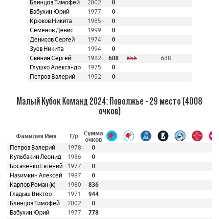
Блинцов Тимофей
2002
0
Бабухин Юрий
1977
0
Крюков Никита
1985
0
Семенов Денис
1999
0
Денисов Сергей
1974
0
Зуев Никита
1994
0
Свинин Сергей
1982
688
656
688
Глушко Александр
1975
0
Петров Валерий
1952
0
Малый Кубок Команд 2024: Поволжье - 29 место (4008
очков)
Сумма
Фамилия Имя
Г/р
очков
Петров Валерий
1978
0
Кульбакин Леонид
1986
0
Босаченко Евгений
1977
0
Назимкин Алексей
1987
0
Карпов Роман (к)
1980
836
Гладыш Виктор
1971
944
Блинцов Тимофей
2002
0
Бабухин Юрий
1977
778