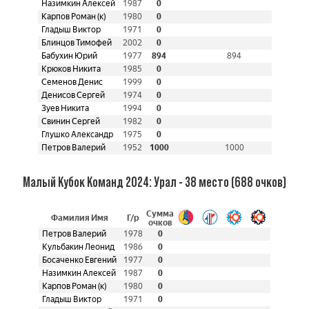
Назимкин Алексей
1987
0
Карпов Роман (к)
1980
0
Гладыш Виктор
1971
0
Блинцов Тимофей
2002
0
Бабухин Юрий
1977
894
894
Крюков Никита
1985
0
Семенов Денис
1999
0
Денисов Сергей
1974
0
Зуев Никита
1994
0
Свинин Сергей
1982
0
Глушко Александр
1975
0
Петров Валерий
1952
1000
1000
Малый Кубок Команд 2024: Урал - 38 место (688 очков)
Сумма
Фамилия Имя
Г/р
очков
Петров Валерий
1978
0
Кульбакин Леонид
1986
0
Босаченко Евгений
1977
0
Назимкин Алексей
1987
0
Карпов Роман (к)
1980
0
Гладыш Виктор
1971
0