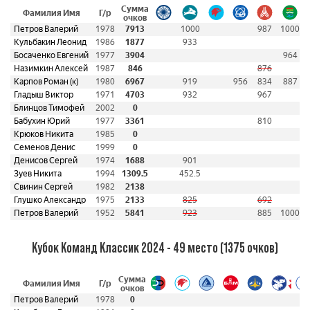
Сумма
Фамилия Имя
Г/р
очков
Петров Валерий
1978
7913
1000
987
1000
Кульбакин Леонид
1986
1877
933
Босаченко Евгений
1977
3904
964
Назимкин Алексей
1987
846
876
Карпов Роман (к)
1980
6967
919
956
834
887
Гладыш Виктор
1971
4703
932
967
Блинцов Тимофей
2002
0
Бабухин Юрий
1977
3361
810
Крюков Никита
1985
0
Семенов Денис
1999
0
Денисов Сергей
1974
1688
901
Зуев Никита
1994
1309.5
452.5
Свинин Сергей
1982
2138
Глушко Александр
1975
2133
825
692
Петров Валерий
1952
5841
923
885
1000
Кубок Команд Классик 2024 - 49 место (1375 очков)
Сумма
Фамилия Имя
Г/р
очков
Петров Валерий
1978
0