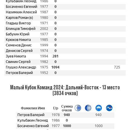
Кульбакин Леонид
1986
0
Босаченко Евгений
1977
0
Назимкин Алексей
1987
0
Карпов Роман (к)
1980
0
Гладыш Виктор
1971
0
Блинцов Тимофей
2002
0
Бабухин Юрий
1977
0
Крюков Никита
1985
0
Семенов Денис
1999
0
Денисов Сергей
1974
0
Зуев Никита
1994
281
Свинин Сергей
1982
0
Глушко Александр
1975
1094
725
Петров Валерий
1952
0
Малый Кубок Команд 2024: Дальний-Восток - 13 место
(3834 очков)
Сумма
Фамилия Имя
Г/р
очков
Петров Валерий
1978
940
940
Кульбакин Леонид
1986
0
Босаченко Евгений
1977
1000
1000