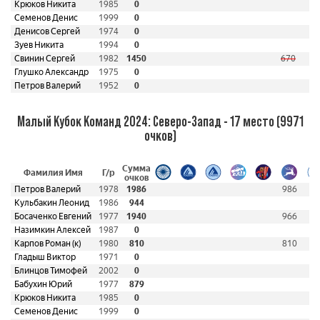
Крюков Никита
1985
0
Семенов Денис
1999
0
Денисов Сергей
1974
0
Зуев Никита
1994
0
Свинин Сергей
1982
1450
670
Глушко Александр
1975
0
Петров Валерий
1952
0
Малый Кубок Команд 2024: Северо-Запад - 17 место (9971
очков)
Сумма
Фамилия Имя
Г/р
очков
Петров Валерий
1978
1986
986
Кульбакин Леонид
1986
944
Босаченко Евгений
1977
1940
966
Назимкин Алексей
1987
0
Карпов Роман (к)
1980
810
810
Гладыш Виктор
1971
0
Блинцов Тимофей
2002
0
Бабухин Юрий
1977
879
Крюков Никита
1985
0
Семенов Денис
1999
0