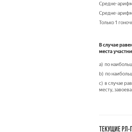
Средне-арифме
Средне-арифме
Только 1 гоноч
В случае рав
места участни
a) по наиболь
b) по наибольш
c) в случае р
месту, завоев
ТЕКУЩИЕ РЛ-