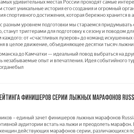
самых удивительных местах России проходят самые инте
 стоит уникальные история его создания и огромный орган
ия спортивного достижения, которая бережно хранится в ар
с разным уровнем подготовки мы стараемся придумывать ф
, станут триггерами для подготовку к сезону и поводом дл
каждого: от «счастливых лузеров» до команд искушенных
ня в целое движение, объединяющее десятки тысяч лыжник
урманска до Камчатки — идеальный повод выбраться на друг
ть незабываемые опыт и впечатления. Идея событийного т
огданебыл
ЕЙТИНГА ФИНИШЕРОВ СЕРИИ ЛЫЖНЫХ МАРАФОНОВ RUSS
ников – единый зачет финишеров лыжных марафонов Russia
ртивной аудитории встать на лыжи и преодолеть марафон.
женщин действующих марафонов серии, различающихся по