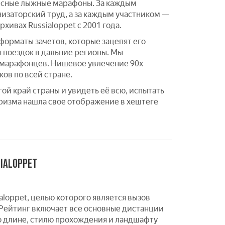
ресные лыжные марафоны. За каждым
изаторский труд, а за каждым участником —
хивах Russialoppet с 2001 года.
орматы зачетов, которые зацепят его
я поездок в дальние регионы. Мы
 марафонцев. Нишевое увлечение 90х
ов по всей стране.
ой край страны и увидеть её всю, испытать
уризма нашла свое отображение в хештеге
IALOPPET
loppet, целью которого является вызов
 Рейтинг включает все основные дистанции
 длине, стилю прохождения и ландшафту