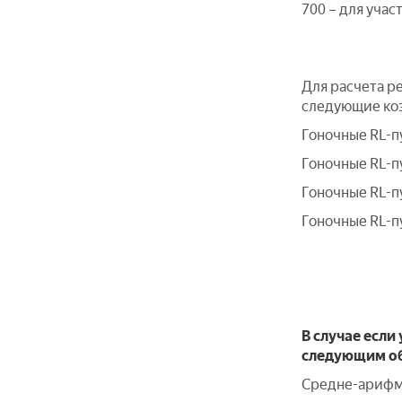
700 – для уча
Для расчета ре
следующие ко
Гоночные RL-пу
Гоночные RL-пу
Гоночные RL-пу
Гоночные RL-пу
В случае если
следующим о
Средне-арифме