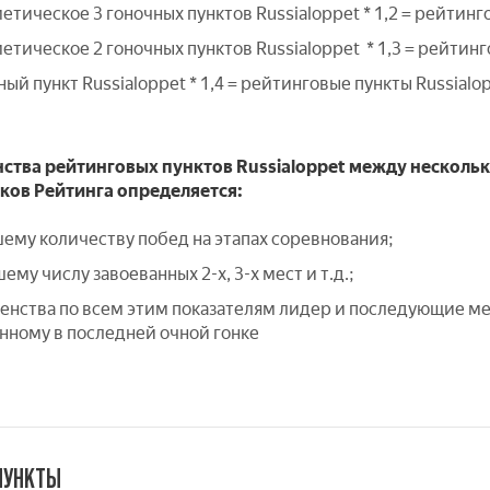
тическое 3 гоночных пунктов Russialoppet * 1,2 = рейтинг
тическое 2 гоночных пунктов Russialoppet * 1,3 = рейтинг
ный пункт Russialoppet * 1,4 = рейтинговые пункты Russialo
енства рейтинговых пунктов Russialoppet между нескол
ков Рейтинга определяется:
шему количеству побед на этапах соревнования;
ему числу завоеванных 2-х, 3-х мест и т.д.;
авенства по всем этим показателям лидер и последующие м
анному в последней очной гонке
ПУНКТЫ