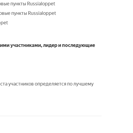
овые пункты Russialoppet
овые пункты Russialoppet
ppet
ькими участниками, лидер и последующие
еста участников определяется по лучшему