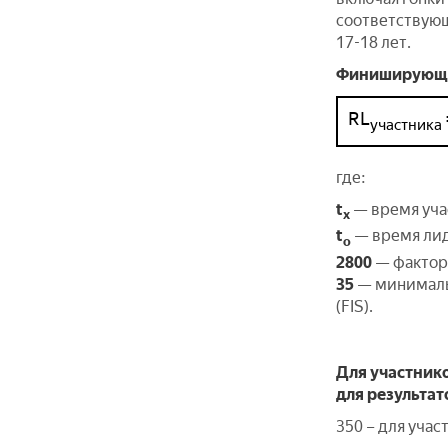
соответствующ
17-18 лет.
Финиширующим
RL
участника
где:
t
— время уча
х
t
— время ли
о
2800
— фактор 
35
— минималь
(FIS).
Для участник
для результато
350 – для уча