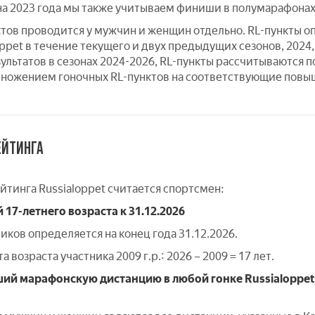
она 2023 года мы также учитываем финиши в полумарафонах
ктов проводится у мужчин и женщин отдельно. RL-пункты оп
ppet в течение текущего и двух предыдущих сезонов, 2024, 
ультатов в сезонах 2024-2026, RL-пункты рассчитываются п
умножением гоночных RL-пунктов на соответствующие по
ЕЙТИНГА
йтинга Russialoppet считается спортсмен:
17-летнего возраста к 31.12.2026
иков определяется на конец года 31.12.2026.
 возраста участника 2009 г.р.: 2026 – 2009 = 17 лет.
ий марафонскую дистанцию в любой гонке Russialoppet