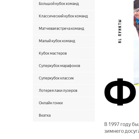
Большой кубок команд
Классический кубок команд
Матчевая встреча команд
Малый кубок команд
Кубок мастеров
Суперкубок марафонов
Суперкубок классик
Лотерея лаки лузеров
Онлайн гонки
Вкатка
В 1997 году б
зимнего досуг