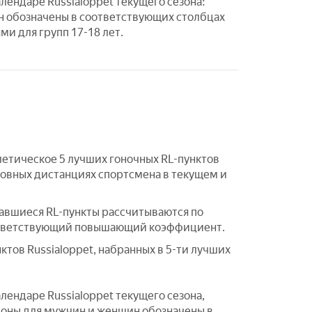
лендаре Russialoppet текущего сезона:
 обозначены в соответствующих столбцах
и для групп 17-18 лет.
метическое 5 лучших гоночных RL-пунктов
новных дистанциях спортсмена в текущем и
ставшиеся RL-пункты рассчитываются по
 соответствующий повышающий коэффициент.
тов Russialoppet, набранных в 5-ти лучших
лендаре Russialoppet текущего сезона,
фоны для мужчин и женщин обозначены в