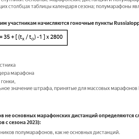
их столбцах таблицы календаря сезона; полумарафоны яв
 участникам начисляются гоночные пункты Russialopp
= 35 + [ (t
/ t
) -1 ] x 2800
х
о
стника
дера марафона
гонки,
ное значение штрафа, принятые для массовых марафонов
ов не основных марафонских дистанций определяются 
в с сезона 2023):
стников полумарафонов, как не основных дистанций.