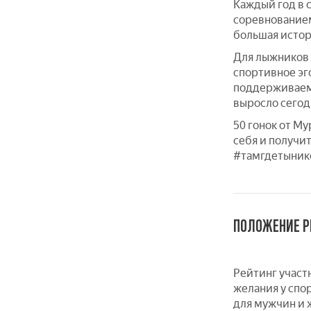
Каждый год в 
соревнованием
большая истор
Для лыжников 
спортивное эго
поддерживаем 
выросло сегод
50 гонок от М
себя и получи
#тамгдетыник
ПОЛОЖЕНИЕ Р
Рейтинг участ
желания у спо
для мужчин и 