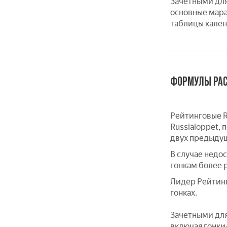
Зачетными для
основные мара
таблицы кален
ФОРМУЛЫ РАС
Рейтинговые R
Russialoppet,
двух предыдущи
В случае недо
гонкам более 
Лидер Рейтинг
гонках.
Зачетными для
включая гонки