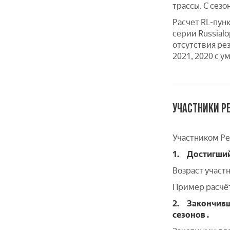
трассы. С сез
Расчет RL-пун
серии Russialo
отсутствия рез
2021, 2020 с 
УЧАСТНИКИ Р
Участником Ре
1.
Достигший 
Возраст участн
Пример расчёта
2.
Закончивш
сезонов .