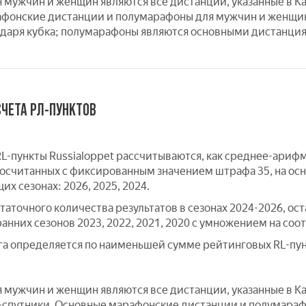
 мужчин и женщин являются все дистанции, указанные в Ка
фонские дистанции и полумарафоны для мужчин и женщин
даря кубка; полумарафоны являются основными дистанциям
ЧЕТА РЛ-ПУНКТОВ
L-пункты Russialoppet рассчитываются, как среднее-ариф
 посчитанных с фиксированным значением штрафа 35, на ос
х сезонах: 2026, 2025, 2024.
статочного количества результатов в сезонах 2024-2026, о
ранних сезонов 2023, 2022, 2021, 2020 с умножением на
а определяется по наименьшей сумме рейтинговых RL-пунк
 мужчин и женщин являются все дистанции, указанные в Ка
-спутники. Основные марафонские дистанции и полумара