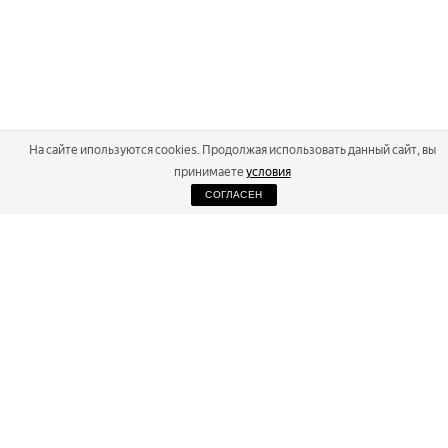
На сайте ипользуются cookies. Продолжая использовать данный сайт, вы
принимаете
условия
СОГЛАСЕН
2026
Russialoppet ®
Серия лыжных марафонов
RUSSIALOPPET
МАРАФОНЫ
РЕЗУЛЬТАТЫ
МАГАЗИН