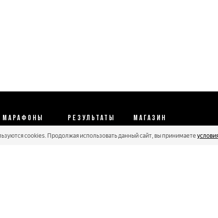
МАРАФОНЫ
РЕЗУЛЬТАТЫ
МАГАЗИН
льзуются cookies. Продолжая использовать данный сайт, вы принимаете
услови
Календарь 2026
Протоколы 2025
Реквизиты
Регистрации
Кубковые серии
Оплата и сервис
Онлайн гонки
Рейтинг Russialoppet
Условия отмены
Мастера
Соглашение
Политика конфиденциальности
Политика обработки персональных данных
Политика cookie