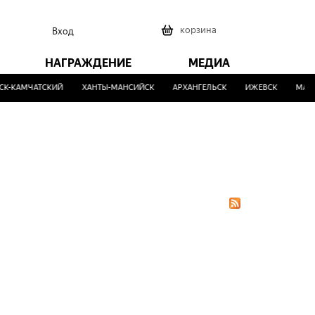
0
корзина
Вход
НАГРАЖДЕНИЕ
МЕДИА
К-КАМЧАТСКИЙ
ХАНТЫ-МАНСИЙСК
АРХАНГЕЛЬСК
ИЖЕВСК
МАЛИ