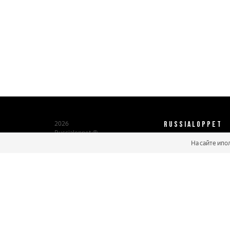
RUSSIALOPPET
2026
Russialoppet ®
Серия лыжных марафонов
На сайте ипо
О нас
Паспорт участника
Мастер марафонов
Бонусы