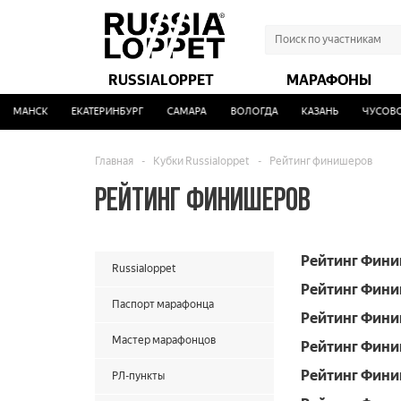
RUSSIALOPPET
МАРАФОНЫ
РМАНСК
ЕКАТЕРИНБУРГ
САМАРА
ВОЛОГДА
КАЗАНЬ
ЧУСОВО
Главная
-
Кубки Russialoppet
-
Рейтинг финишеров
РЕЙТИНГ ФИНИШЕРОВ
Рейтинг Фини
Russialoppet
Рейтинг Фини
Паспорт марафонца
Рейтинг Фини
Мастер марафонцов
Рейтинг Фини
Рейтинг Фини
РЛ-пункты