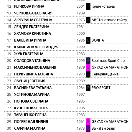
12
РЫЧКОВА ИРИНА
2001
Г
Галич - страна
13
ЧЕРНОВА АНАСТАСИЯ
1989
14
АКЧУРИНА СВЕТЛАНА
1973
A
ABSTановка по кайфу
15
ЛЕНДЕЛ ЕКАТЕРИНА
1981
16
ХРАМОВА КРИСТИНА
2000
17
ВАЛЕВИНА ИРИНА
1986
В
ВОЛНА
18
КАЛИНИНА АЛЕКСАНДРА
1999
19
ЖУК ЕКАТЕРИНА
1983
20
СОЛОДОВА ТАТЬЯНА
1995
S
Soulmate Sport Club
21
МАКСИМЕНКО ВАЛЕРИЯ
1979
G
GRYA
22
ПЕРВУШИНА ТАТЬЯНА
1973
С
Северная Двина
23
ЛАУНИЦ ЕВГЕНИЯ
1989
24
ВАСИЛЬЕВА ТАТЬЯНА
1984
P
PRO SPORT
25
УСТИНОВА МАРИНА
1997
26
ПОПОВА СВЕТЛАНА
1985
27
КУЗНЕЦОВА ЕЛЕНА
1986
28
ТАРАНЕНКО ЕЛЕНА
1983
29
ПОГРЕБНАЯ ЛИЛИЯ
1961
G
GRYA
30
САФИНА МАРИНА
1973
B
Baikal ski team