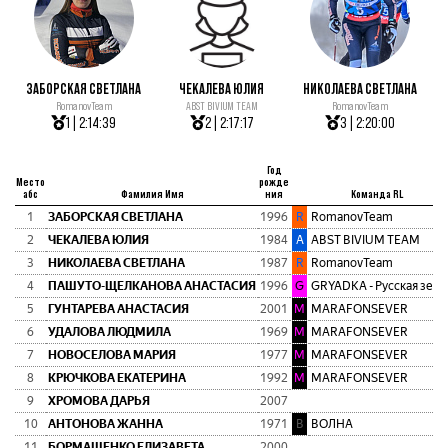
ЗАБОРСКАЯ СВЕТЛАНА
ЧЕКАЛЕВА ЮЛИЯ
НИКОЛАЕВА СВЕТЛАНА
RomanovTeam
ABST BIVIUM TEAM
RomanovTeam
1 | 2:14:39
2 | 2:17:17
3 | 2:20:00
Год
Место
рожде
абс
Фамилия Имя
ния
Команда RL
1
ЗАБОРСКАЯ СВЕТЛАНА
1996
R
RomanovTeam
2
ЧЕКАЛЕВА ЮЛИЯ
1984
A
ABST BIVIUM TEAM
3
НИКОЛАЕВА СВЕТЛАНА
1987
R
RomanovTeam
4
ПАШУТО-ЩЕЛКАНОВА АНАСТАСИЯ
1996
G
GRYADKA - Русская зем
5
ГУНТАРЕВА АНАСТАСИЯ
2001
M
MARAFONSEVER
6
УДАЛОВА ЛЮДМИЛА
1969
M
MARAFONSEVER
7
НОВОСЕЛОВА МАРИЯ
1977
M
MARAFONSEVER
8
КРЮЧКОВА ЕКАТЕРИНА
1992
M
MARAFONSEVER
9
ХРОМОВА ДАРЬЯ
2007
10
АНТОНОВА ЖАННА
1971
В
ВОЛНА
11
БОРМАШЕНКО ЕЛИЗАВЕТА
2000