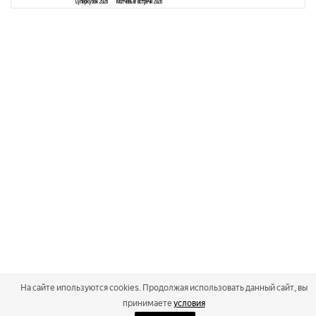
Суперкубок 2026
Матчевые встречи 2026
На сайте ипользуются cookies. Продолжая использовать данный сайт, вы
принимаете
условия