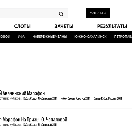
КОНТАКТЫ
СЛОТЫ
ЗАЧЕТЫ
РЕЗУЛЬТАТЫ
ВОЙ
УФА
НАБЕРЕЖНЫЕ ЧЕЛНЫ
ЮЖНО-САХАЛИНСК
ПЕТРОПАВЛО
1
-Й Авачинский Марафон
стник кубков:
Кубок Среди Любителей 2011
Кубок Среди Команд 2011
Супер Кубок России 2011
т-Марафон На Призы Ю. Чепаловой
стник кубков:
Кубок Среди Любителей 2011