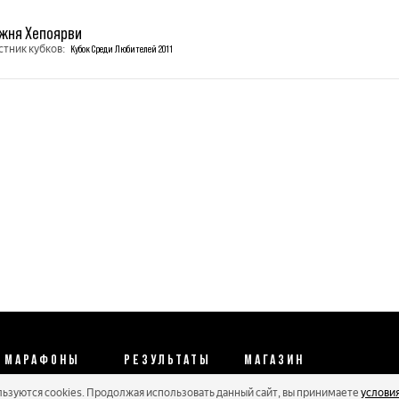
жня Хепоярви
стник кубков:
Кубок Среди Любителей 2011
МАРАФОНЫ
РЕЗУЛЬТАТЫ
МАГАЗИН
льзуются cookies. Продолжая использовать данный сайт, вы принимаете
услови
Календарь 2026
Протоколы 2025
Реквизиты