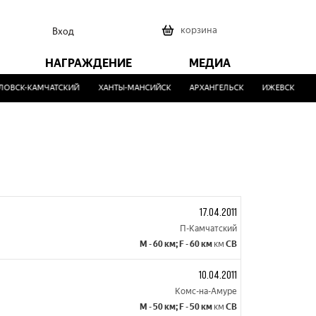
0
корзина
Вход
НАГРАЖДЕНИЕ
МЕДИА
ВСК-КАМЧАТСКИЙ
ХАНТЫ-МАНСИЙСК
АРХАНГЕЛЬСК
ИЖЕВСК
МА
17.04.2011
П-Камчатский
M - 60 км; F - 60 км
км
СВ
10.04.2011
Комс-на-Амуре
M - 50 км; F - 50 км
км
СВ