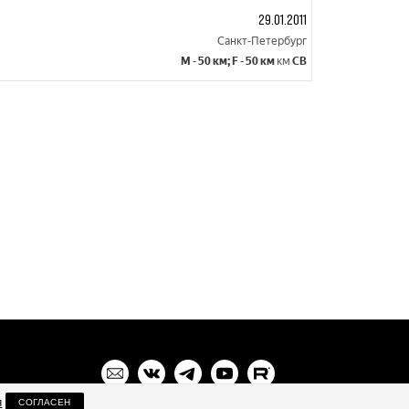
29.01.2011
Санкт-Петербург
M - 50 км; F - 50 км
км
СВ
я
СОГЛАСЕН