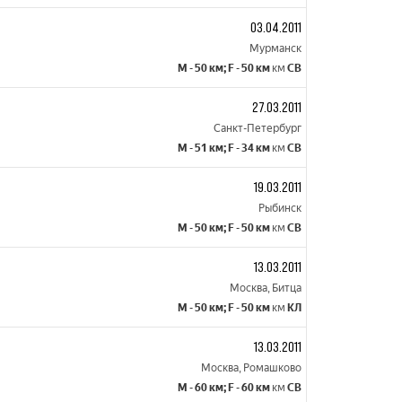
03.04.2011
Мурманск
M - 50 км; F - 50 км
км
СВ
27.03.2011
Санкт-Петербург
M - 51 км; F - 34 км
км
СВ
19.03.2011
Рыбинск
M - 50 км; F - 50 км
км
СВ
13.03.2011
Москва, Битца
M - 50 км; F - 50 км
км
КЛ
13.03.2011
Москва, Ромашково
M - 60 км; F - 60 км
км
СВ