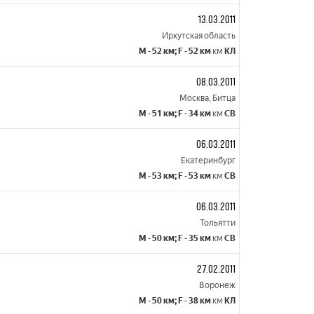
13.03.2011
Иркутская область
M - 52 км; F - 52 км
км
КЛ
08.03.2011
Москва, Битца
M - 51 км; F - 34 км
км
СВ
06.03.2011
Екатеринбург
M - 53 км; F - 53 км
км
СВ
06.03.2011
Тольятти
M - 50 км; F - 35 км
км
СВ
27.02.2011
Воронеж
M - 50 км; F - 38 км
км
КЛ