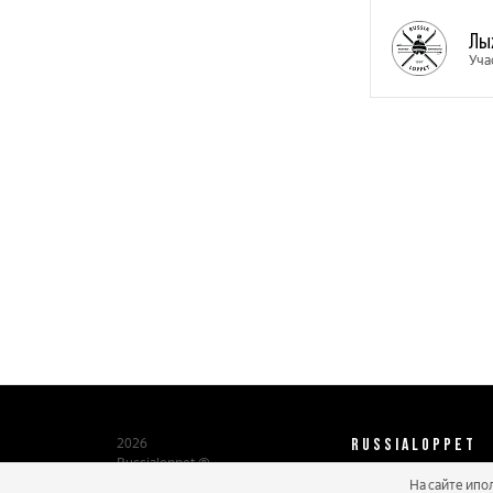
Лы
Уча
RUSSIALOPPET
2026
Russialoppet ®
Серия лыжных марафонов
На сайте ипо
О нас