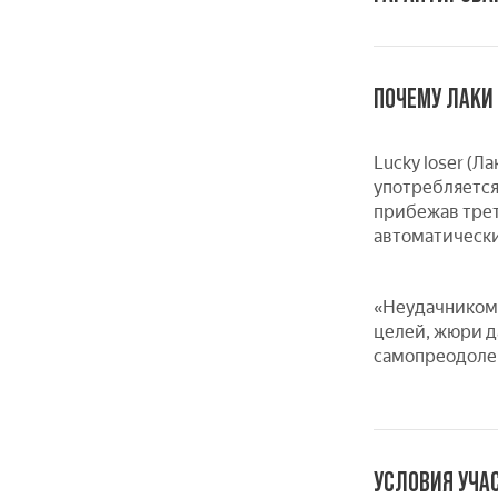
ПОЧЕМУ ЛАКИ
Lucky loser (Л
употребляется
прибежав трет
автоматически
«Неудачником»
целей, жюри д
самопреодолен
УСЛОВИЯ УЧА