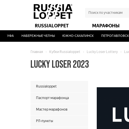
RUSSIALOPPET
МАРАФОНЫ
УФА
НАБЕРЕЖНЫЕ ЧЕЛНЫ
ЮЖНО-САХАЛИНСК
ПЕТРОПАВЛОВСК-КА
Главная
-
Кубки Russialoppet
-
Lucky Loser Lottery
-
Lu
LUCKY LOSER 2023
Russialoppet
Паспорт марафонца
Мастер марафонов
РЛ-пункты