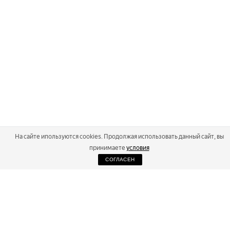
На сайте ипользуются cookies. Продолжая использовать данный сайт, вы
принимаете
условия
СОГЛАСЕН
2026
Russialoppet ®
Серия лыжных марафонов