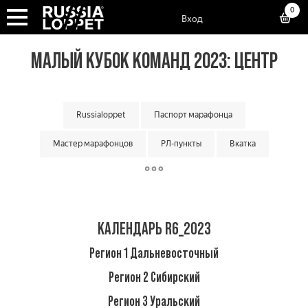
0
Вход
МАЛЫЙ КУБОК КОМАНД 2023: ЦЕНТР
Russialoppet
Паспорт марафонца
Мастер марафонцов
РЛ-пункты
Вкатка
Суперкубок марафонов
Суперкубок классик
Большой кубок команд
Классический кубок команд
КАЛЕНДАРЬ R6_2023
Малый кубок команд
Матчевая встреча команд
Регион 1 Дальневосточный
Кубок мастеров
Лотерея лаки лузеров
Онлайн гонки
Регион 2 Сибирский
Регион 3 Уральский