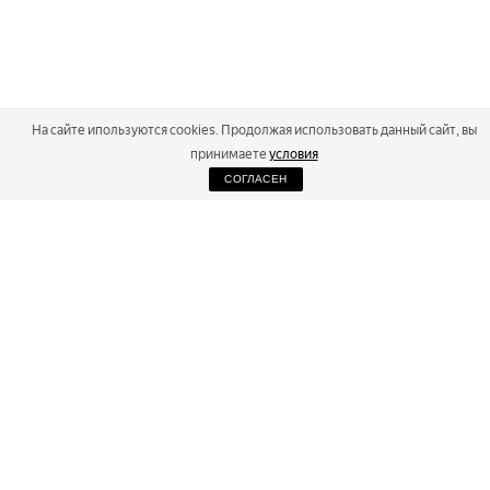
На сайте ипользуются cookies. Продолжая использовать данный сайт, вы
принимаете
условия
СОГЛАСЕН
2026
Russialoppet ®
Серия лыжных марафонов
RUSSIALOPPET
МАРАФОНЫ
РЕЗУЛЬТАТЫ
МАГАЗИН