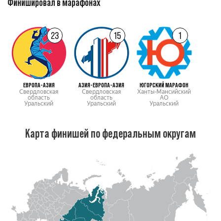
Финишировал в марафонах
23
15
1
ЕВРОПА-АЗИЯ
АЗИЯ-ЕВРОПА-АЗИЯ
ЮГОРСКИЙ МАРАФОН
Свердловская
Свердловская
Ханты-Мансийский
область
область
АО
Уральский
Уральский
Уральский
Карта финишей по федеральным округам