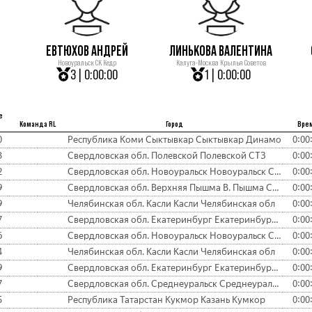
ЕВТЮХОВ АНДРЕЙ
ЛИНЬКОВА ВАЛЕНТИНА
Новоуральск СК Кедр
Калуга-Москва Крылья Советов
3 | 0:00:00
1 | 0:00:00
е
Команда RL
Город
Вре
0
Республика Коми Сыктывкар Сыктывкар Динамо
0:00
3
Свердловская обл. Полевской Полевской СТЗ
0:00
2
Свердловская обл. Новоуральск Новоуральск СК Кедр
0:00
9
Свердловская обл. Верхняя Пышма В. Пышма СК УЭМ
0:00
9
Челябинская обл. Касли Касли Челябинская обл
0:00
7
Свердловская обл. Екатеринбург Екатеринбург РТИ
0:00
6
Свердловская обл. Новоуральск Новоуральск СК Кедр
0:00
4
Челябинская обл. Касли Касли Челябинская обл
0:00
9
Свердловская обл. Екатеринбург Екатеринбург ОПС Уралмаш
0:00
7
Свердловская обл. Среднеуральск Среднеуральск
0:00
5
Республика Татарстан Кукмор Казань Кумкор
0:00