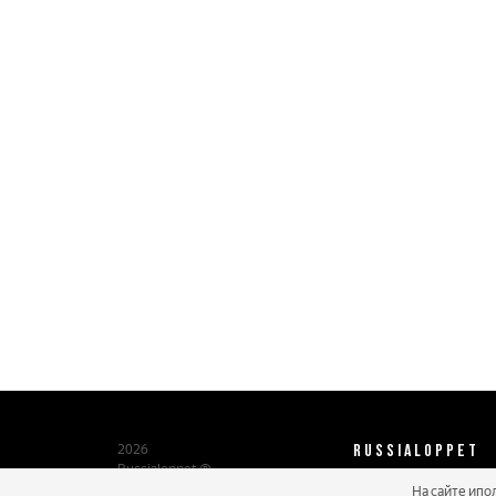
RUSSIALOPPET
2026
Russialoppet ®
Серия лыжных марафонов
На сайте ипо
О нас