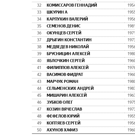
32
КОМИССАРОВ ГЕННАДИЙ
195
33
ШКУРИН А
195
34
КАРПУХИН ВАЛЕРИЙ
195
35
СЕМЕНОВ ДЕНИС
198
36
ОКУНЦЕВ СЕРГЕЙ
197
37
ДРЫГИН КОНСТАНТИН
197
38
МЕДВЕДЕВ НИКОЛАЙ
195
39
БРУСНИЦИН АЛЕКСЕЙ
198
40
ЯБЛОЧКИН СЕРГЕЙ
196
41
ФИЛИППОВ АЛЕКСЕЙ
197
42
ВАСИМОВ ФИДРАТ
196
43
МАРЧУК РОМАН
198
44
СЕЛЬМЕНСКИХ АНДРЕЙ
198
45
МИШАРИН АЛЕКСЕЙ
196
46
ЗУБКОВ ОЛЕГ
197
47
КОЗИН ВЯЧЕСЛАВ
197
48
ФЕФЕЛОВ ЮРИЙ
195
49
КОПТЯЕВ СЕРГЕЙ
195
50
АХУНОВ ХАФИЗ
196