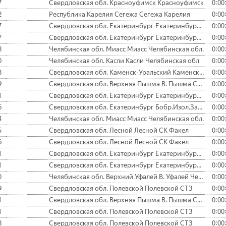
7
Свердловская обл. Красноуфимск Красноуфимск
0:00
2
Республика Карелия Сегежа Сегежа Карелия
0:00
7
Свердловская обл. Екатеринбург Екатеринбург ОПС Уралмаш
0:00
7
Свердловская обл. Екатеринбург Екатеринбург СУВДТ
0:00
8
Челябинская обл. Миасс Миасс Челябинская обл.
0:00
0
Челябинская обл. Касли Касли Челябинская обл
0:00
8
Свердловская обл. Каменск-Уральский Каменск-Уральский УАЗ СУАЛ
0:00
9
Свердловская обл. Верхняя Пышма В. Пышма СК УЭМ
0:00
1
Свердловская обл. Екатеринбург Екатеринбург УГЛТУ
0:00
6
Свердловская обл. Екатеринбург Бобр.Изол.Завод
0:00
4
Челябинская обл. Миасс Миасс Челябинская обл.
0:00
5
Свердловская обл. Лесной Лесной СК Факел
0:00
6
Свердловская обл. Лесной Лесной СК Факел
0:00
1
Свердловская обл. Екатеринбург Екатеринбург СК Луч
0:00
1
Свердловская обл. Екатеринбург Екатеринбург ОПС Уралмаш
0:00
0
Челябинская обл. Верхний Уфалей В. Уфалей Челябинская обл
0:00
9
Свердловская обл. Полевской Полевской СТЗ
0:00
1
Свердловская обл. Верхняя Пышма В. Пышма СК УЭМ
0:00
1
Свердловская обл. Полевской Полевской СТЗ
0:00
8
Свердловская обл. Полевской Полевской СТЗ
0:00