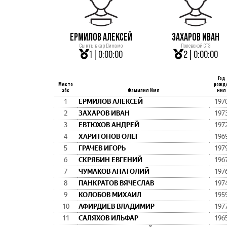
ЕРМИЛОВ АЛЕКСЕЙ
ЗАХАРОВ ИВАН
Сыктывкар Динамо
Полевской СТЗ
1 | 0:00:00
2 | 0:00:00
Год
Место
рожд
абс
Фамилия Имя
ния
1
ЕРМИЛОВ АЛЕКСЕЙ
197
2
ЗАХАРОВ ИВАН
197
3
ЕВТЮХОВ АНДРЕЙ
197
4
ХАРИТОНОВ ОЛЕГ
196
5
ГРАЧЕВ ИГОРЬ
197
6
СКРЯБИН ЕВГЕНИЙ
196
7
ЧУМАКОВ АНАТОЛИЙ
197
8
ПАНКРАТОВ ВЯЧЕСЛАВ
197
9
КОЛОБОВ МИХАИЛ
195
10
АФИРДИЕВ ВЛАДИМИР
197
11
САЛЯХОВ ИЛЬФАР
196