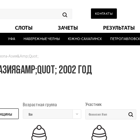
КОНТАКТЫ
СЛОТЫ
ЗАЧЕТЫ
РЕЗУЛЬТАТЫ
УФА
НАБЕРЕЖНЫЕ ЧЕЛНЫ
ЮЖНО-САХАЛИНСК
ПЕТРОПАВЛОВСК-К
ропа-Азия&Amp;Quot;
АЗИЯ&AMP;QUOT; 2002 ГОД
Участник
Возрастная группа
нщины
Все