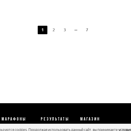
1
2
3
7
МАРАФОНЫ
РЕЗУЛЬТАТЫ
МАГАЗИН
льзуются cookies. Продолжая использовать данный сайт, вы принимаете
услови
Календарь 2026
Протоколы 2025
Реквизиты