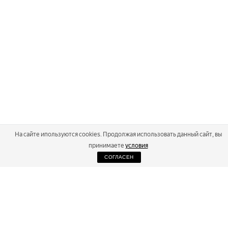
На сайте ипользуются cookies. Продолжая использовать данный сайт, вы
принимаете
условия
СОГЛАСЕН
2026
Russialoppet ®
Серия лыжных марафонов