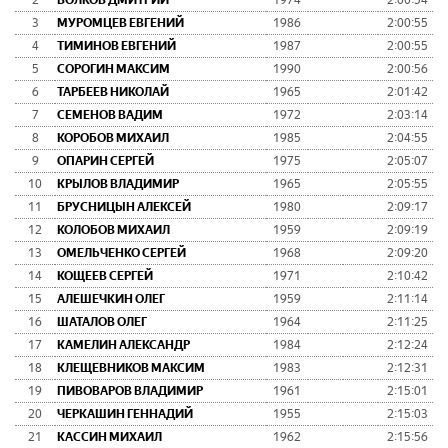
2
ВОЛКОВ ДМИТРИЙ
1974
2:00:54
3
МУРОМЦЕВ ЕВГЕНИЙ
1986
2:00:55
4
ТИМИНОВ ЕВГЕНИЙ
1987
2:00:55
5
СОРОГИН МАКСИМ
1990
2:00:56
6
ТАРБЕЕВ НИКОЛАЙ
1965
2:01:42
7
СЕМЕНОВ ВАДИМ
1972
2:03:14
8
КОРОБОВ МИХАИЛ
1985
2:04:55
9
ОПАРИН СЕРГЕЙ
1975
2:05:07
10
КРЫЛОВ ВЛАДИМИР
1965
2:05:55
11
БРУСНИЦЫН АЛЕКСЕЙ
1980
2:09:17
12
КОЛОБОВ МИХАИЛ
1959
2:09:19
13
ОМЕЛЬЧЕНКО СЕРГЕЙ
1968
2:09:20
14
КОЩЕЕВ СЕРГЕЙ
1971
2:10:42
15
АЛЕШЕЧКИН ОЛЕГ
1959
2:11:14
16
ШАТАЛОВ ОЛЕГ
1964
2:11:25
17
КАМЕЛИН АЛЕКСАНДР
1984
2:12:24
18
КЛЕЩЕВНИКОВ МАКСИМ
1983
2:12:31
19
ПИВОВАРОВ ВЛАДИМИР
1961
2:15:01
20
ЧЕРКАШИН ГЕННАДИЙ
1955
2:15:03
21
КАССИН МИХАИЛ
1962
2:15:56