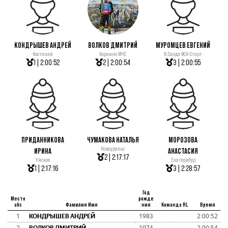
КОНДРЫШЕВ АНДРЕЙ
ВОЛКОВ ДМИТРИЙ
МУРОМЦЕВ ЕВГЕНИЙ
Костанай
Коркино МЧС
В.Салда ФСК-Старт
1 | 2:00:52
2 | 2:00:54
3 | 2:00:55
ПРИДАННИКОВА
ЧУМАКОВА НАТАЛЬЯ
МОРОЗОВА
Новоуральс
ИРИНА
АНАСТАСИЯ
2 | 2:17:17
Уйское
Екатерибур
1 | 2:17:16
3 | 2:28:57
Год
Место
рожде
абс
Фамилия Имя
ния
Команда RL
Время
1
КОНДРЫШЕВ АНДРЕЙ
1983
2:00:52