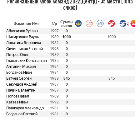
Региональный Кубок Команд 2022(Центр) - 35 место (1845
очков)
Сумма
Фамилия Имя
Г/р
очков
Аблязизов Руслан
1997
0
Шакирзянов Рауль
1989
1000
1000
Лопатина Вероника
1982
0
Овчинников Евгений
1998
0
Петров Олег
1989
0
Главатских Константин
1985
0
Антипин Михаил
1994
0
Богданов Иван
1984
0
Батуев Сергей
1988
845
845
Секунцов Андрей
1987
0
Пачин Валентин
1987
0
Попов Павел
1989
0
Катаев Иван
1992
0
Пушкарев Александр
1981
0
Богданов Евгений
1981
0