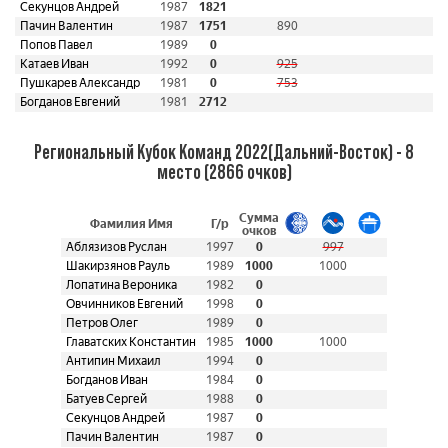
Секунцов Андрей
1987
1821
Пачин Валентин
1987
1751
890
Попов Павел
1989
0
Катаев Иван
1992
0
925
Пушкарев Александр
1981
0
753
Богданов Евгений
1981
2712
Региональный Кубок Команд 2022(Дальний-Восток) - 8
место (2866 очков)
Сумма
Фамилия Имя
Г/р
очков
Аблязизов Руслан
1997
0
997
Шакирзянов Рауль
1989
1000
1000
Лопатина Вероника
1982
0
Овчинников Евгений
1998
0
Петров Олег
1989
0
Главатских Константин
1985
1000
1000
Антипин Михаил
1994
0
Богданов Иван
1984
0
Батуев Сергей
1988
0
Секунцов Андрей
1987
0
Пачин Валентин
1987
0