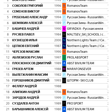
2
ВОКУЕВ ЕРМИЛ
1992
Р
Русская Зима - RussianWinterTeam
1:5
3
СОКОЛОВ ГРИГОРИЙ
1996
R
RomanovTeam
1:5
4
СЕМЕНОВ ВИКТОР
1999
R
RomanovTeam
1:5
5
ГРЕБЕНЬКО АЛЕКСАНДР
1994
Р
Русская Зима - RussianWinterTeam
1:5
6
ШЕМЯКИН АЛЕКСЕЙ
1989
Р
Русская Зима - RussianWinterTeam
1:5
7
БАБИЧЕВ АНДРЕЙ
1990
G
GRYADKA - Русская земля
1:5
8
РУСЯЕВ ПАВЕЛ
1984
M
MALTSEV_SKI_SCHOOL | спортивная школа
1:5
9
КУЗНЕЦОВ ИЛЬЯ
2000
N
Northern Lights Team // Сияние Севера
1:5
10
ЦЕПКОВ ЕВГЕНИЙ
1987
N
Northern Lights Team // Сияние Севера
1:5
11
ЧЕРЕЗОВ МАКСИМ
1990
R
RomanovTeam
1:5
12
АБЛЯЗИЗОВ РУСЛАН
1997
P
PROLABSPORT
2:0
13
ПЛОСКОНОСОВ ДМИТРИЙ
1989
A
ABST BIVIUM TEAM
2:0
14
ГРЯЗЕВ АРТЕМ
1988
M
MARAFONSEVER
2:0
15
ВЫЛЕГЖАНИН МАКСИМ
1982
Р
Русская Зима - RussianWinterTeam
2:0
16
ГОРОШНИКОВ ДМИТРИЙ
1993
Ш
ШТОРМ - SKI CLUB
2:0
17
ФЕЛЛЕР АНДРЕЙ
1988
2:0
18
АЛИПКИН АНДРЕЙ
1996
R
RomanovTeam
2:0
19
ЗАРОДОВ АНДРЕЙ
1999
Р
Русская Зима - RussianWinterTeam
2:0
20
СУЗДАЛЕВ АНТОН
1989
P
PRO SPORT
2:0
21
БАРЫШНИКОВ АЛЕКСЕЙ
1980
A
ABST BIVIUM TEAM
2:0