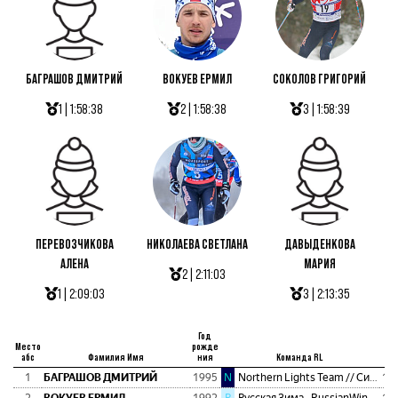
БАГРАШОВ ДМИТРИЙ
ВОКУЕВ ЕРМИЛ
СОКОЛОВ ГРИГОРИЙ
1 | 1:58:38
2 | 1:58:38
3 | 1:58:39
ПЕРЕВОЗЧИКОВА
НИКОЛАЕВА СВЕТЛАНА
ДАВЫДЕНКОВА
АЛЕНА
МАРИЯ
2 | 2:11:03
1 | 2:09:03
3 | 2:13:35
Год
Место
рожде
абс
Фамилия Имя
ния
Команда RL
Вр
1
БАГРАШОВ ДМИТРИЙ
1995
N
Northern Lights Team // Сияние Севера
1:5