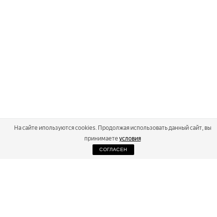
На сайте ипользуются cookies. Продолжая использовать данный сайт, вы
принимаете
условия
СОГЛАСЕН
2026
Russialoppet ®
Серия лыжных марафонов