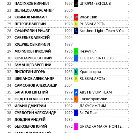
22
ПАСТУХОВ КИРИЛЛ
1997
Ш
ШТОРМ - SKI CLUB
2:0
23
ДЕЛЬЦОВ АЛЕКСАНДР
2006
2:0
24
КЛИМОВ МИХАИЛ
1981
W
WeSkiClub
2:0
25
ПЕТРОВ ВАЛЕРИЙ
1978
R
RUSSIALAPOTь
2:0
26
САФИУЛЛИН РИФАТ
1991
N
Northern Lights Team // Сияние Севера
2:0
27
САВЕЛЬЕВ АЛЕКСЕЙ
2004
2:0
28
КУДРЯШОВ КИРИЛЛ
1987
2:0
29
МОРИЛОВ НИКОЛАЙ
1986
H
Heavy Fun
2:0
30
КОЧЕГАРОВ ЕВГЕНИЙ
1992
K
KOCHA SPORT CLUB
2:0
31
ГАМАНЦЕВ АРСЕНИЙ
1972
2:0
32
ЛИСЮТИН ИГОРЬ
1983
К
Красногорка
2:0
33
ШЕБАНОВ АЛЕКСАНДР
1988
R
RUSSIALAPOTь
2:0
34
САМСОНОВ АЛЕКСАНДР
2004
2:0
35
БАРАНОВ ЕВГЕНИЙ
1979
A
ABST BIVIUM TEAM
2:0
36
ФЕДОТОВ АЛЕКСЕЙ
1994
C
Corsac sport club
2:0
37
ИЛЬИН ДМИТРИЙ
1982
ДАХУСИМ ТИМ
2:0
38
СУББОТИН АЛЕКСАНДР
1979
S
Ski 76 Team
2:0
39
ДОБДИН АНДРЕЙ
1985
2:0
40
БЕЛОЗЕРОВ ЮРИЙ
1972
G
GRYADKA MARATHON TEAM
2:0