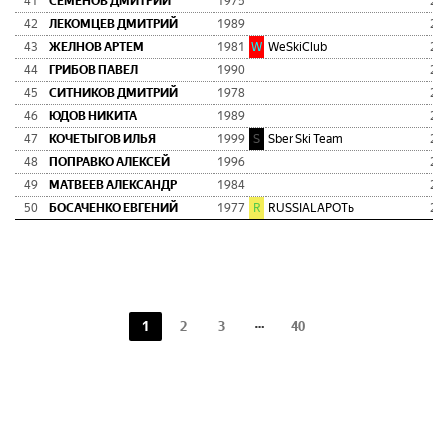
41
СЕМЕНОВ ДМИТРИЙ
1975
2:0
42
ЛЕКОМЦЕВ ДМИТРИЙ
1989
2:1
43
ЖЕЛНОВ АРТЕМ
1981
W
WeSkiClub
2:1
44
ГРИБОВ ПАВЕЛ
1990
2:1
45
СИТНИКОВ ДМИТРИЙ
1978
2:1
46
ЮДОВ НИКИТА
1989
2:1
47
КОЧЕТЫГОВ ИЛЬЯ
1999
S
Sber Ski Team
2:1
48
ПОПРАВКО АЛЕКСЕЙ
1996
2:1
49
МАТВЕЕВ АЛЕКСАНДР
1984
2:1
50
БОСАЧЕНКО ЕВГЕНИЙ
1977
R
RUSSIALAPOTь
2:1
1
2
3
40