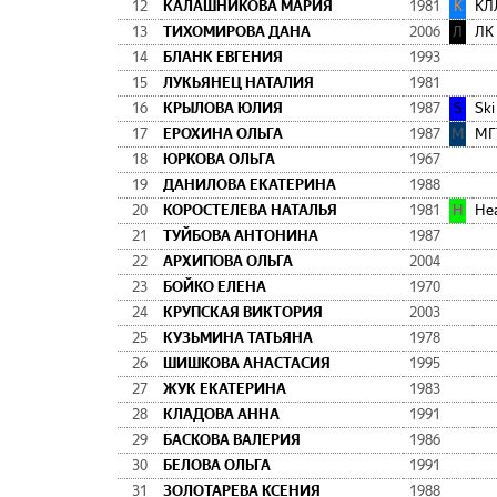
12
КАЛАШНИКОВА МАРИЯ
1981
К
КЛ
13
ТИХОМИРОВА ДАНА
2006
Л
ЛК
14
БЛАНК ЕВГЕНИЯ
1993
15
ЛУКЬЯНЕЦ НАТАЛИЯ
1981
16
КРЫЛОВА ЮЛИЯ
1987
S
Ski
17
ЕРОХИНА ОЛЬГА
1987
М
МГ
18
ЮРКОВА ОЛЬГА
1967
19
ДАНИЛОВА ЕКАТЕРИНА
1988
20
КОРОСТЕЛЕВА НАТАЛЬЯ
1981
H
He
21
ТУЙБОВА АНТОНИНА
1987
22
АРХИПОВА ОЛЬГА
2004
23
БОЙКО ЕЛЕНА
1970
24
КРУПСКАЯ ВИКТОРИЯ
2003
25
КУЗЬМИНА ТАТЬЯНА
1978
26
ШИШКОВА АНАСТАСИЯ
1995
27
ЖУК ЕКАТЕРИНА
1983
28
КЛАДОВА АННА
1991
29
БАСКОВА ВАЛЕРИЯ
1986
30
БЕЛОВА ОЛЬГА
1991
31
ЗОЛОТАРЕВА КСЕНИЯ
1988