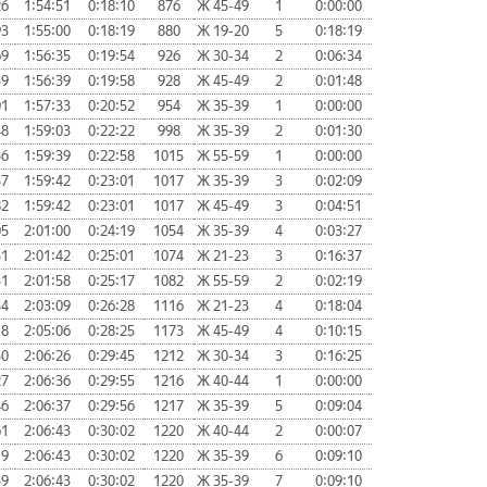
26
1:54:51
0:18:10
876
Ж 45-49
1
0:00:00
93
1:55:00
0:18:19
880
Ж 19-20
5
0:18:19
69
1:56:35
0:19:54
926
Ж 30-34
2
0:06:34
39
1:56:39
0:19:58
928
Ж 45-49
2
0:01:48
01
1:57:33
0:20:52
954
Ж 35-39
1
0:00:00
48
1:59:03
0:22:22
998
Ж 35-39
2
0:01:30
56
1:59:39
0:22:58
1015
Ж 55-59
1
0:00:00
37
1:59:42
0:23:01
1017
Ж 35-39
3
0:02:09
82
1:59:42
0:23:01
1017
Ж 45-49
3
0:04:51
05
2:01:00
0:24:19
1054
Ж 35-39
4
0:03:27
31
2:01:42
0:25:01
1074
Ж 21-23
3
0:16:37
31
2:01:58
0:25:17
1082
Ж 55-59
2
0:02:19
54
2:03:09
0:26:28
1116
Ж 21-23
4
0:18:04
18
2:05:06
0:28:25
1173
Ж 45-49
4
0:10:15
50
2:06:26
0:29:45
1212
Ж 30-34
3
0:16:25
27
2:06:36
0:29:55
1216
Ж 40-44
1
0:00:00
46
2:06:37
0:29:56
1217
Ж 35-39
5
0:09:04
61
2:06:43
0:30:02
1220
Ж 40-44
2
0:00:07
19
2:06:43
0:30:02
1220
Ж 35-39
6
0:09:10
59
2:06:43
0:30:02
1220
Ж 35-39
7
0:09:10