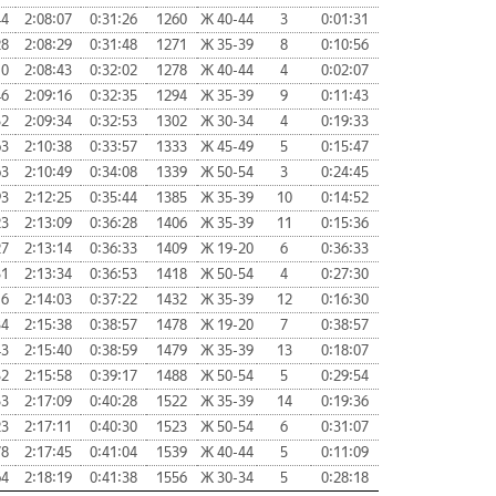
44
2:08:07
0:31:26
1260
Ж 40-44
3
0:01:31
28
2:08:29
0:31:48
1271
Ж 35-39
8
0:10:56
10
2:08:43
0:32:02
1278
Ж 40-44
4
0:02:07
46
2:09:16
0:32:35
1294
Ж 35-39
9
0:11:43
52
2:09:34
0:32:53
1302
Ж 30-34
4
0:19:33
63
2:10:38
0:33:57
1333
Ж 45-49
5
0:15:47
63
2:10:49
0:34:08
1339
Ж 50-54
3
0:24:45
93
2:12:25
0:35:44
1385
Ж 35-39
10
0:14:52
23
2:13:09
0:36:28
1406
Ж 35-39
11
0:15:36
27
2:13:14
0:36:33
1409
Ж 19-20
6
0:36:33
31
2:13:34
0:36:53
1418
Ж 50-54
4
0:27:30
16
2:14:03
0:37:22
1432
Ж 35-39
12
0:16:30
34
2:15:38
0:38:57
1478
Ж 19-20
7
0:38:57
43
2:15:40
0:38:59
1479
Ж 35-39
13
0:18:07
32
2:15:58
0:39:17
1488
Ж 50-54
5
0:29:54
53
2:17:09
0:40:28
1522
Ж 35-39
14
0:19:36
23
2:17:11
0:40:30
1523
Ж 50-54
6
0:31:07
78
2:17:45
0:41:04
1539
Ж 40-44
5
0:11:09
64
2:18:19
0:41:38
1556
Ж 30-34
5
0:28:18