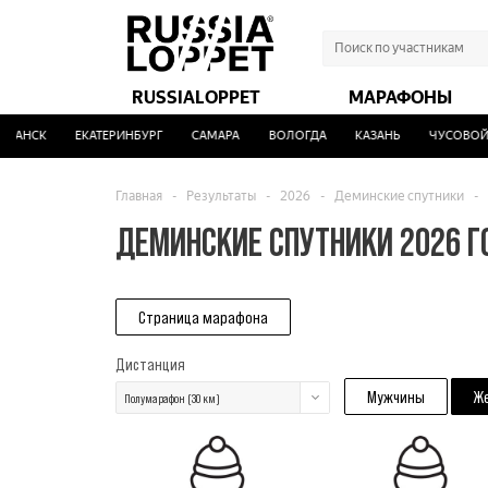
RUSSIALOPPET
МАРАФОНЫ
АНСК
ЕКАТЕРИНБУРГ
САМАРА
ВОЛОГДА
КАЗАНЬ
ЧУСОВОЙ
Главная
-
Результаты
-
2026
-
Деминские спутники
-
ДЕМИНСКИЕ СПУТНИКИ 2026 
Страница марафона
Дистанция
Мужчины
Ж
Полумарафон (30 км)