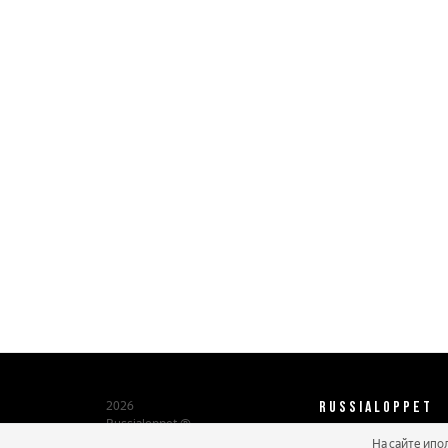
RUSSIALOPPET
2026
Russialoppet ®
Серия лыжных марафонов
На сайте ипо
О нас