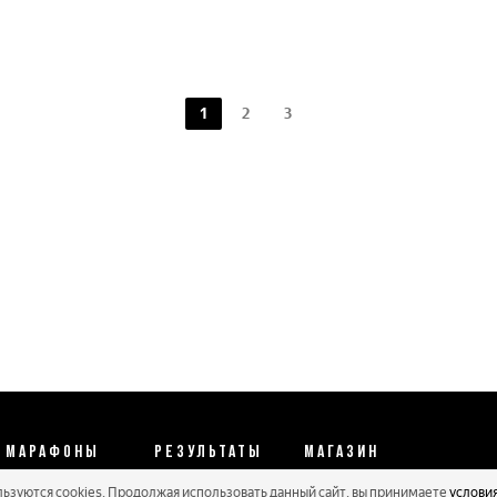
1
2
3
МАРАФОНЫ
РЕЗУЛЬТАТЫ
МАГАЗИН
льзуются cookies. Продолжая использовать данный сайт, вы принимаете
услови
Календарь 2026
Протоколы 2025
Реквизиты