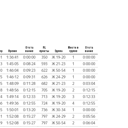
Отста
RL
Место в
Отста
ер
Время
вание
пункты
Группа
группе
вание
81
1:36:41
0:00:00
350
Ж 19-20
1
0:00:00
13
1:45:05
0:08:24
593
Ж 21-23
1
0:00:00
10
1:46:04
0:09:23
622
Ж 50-54
1
0:00:00
75
1:46:12
0:09:31
626
Ж 24-29
1
0:00:00
25
1:48:09
0:11:28
682
Ж 21-23
2
0:03:04
18
1:48:56
0:12:15
705
Ж 19-20
2
0:12:15
74
1:49:14
0:12:33
713
Ж 19-20
3
0:12:33
86
1:49:36
0:12:55
724
Ж 19-20
4
0:12:55
35
1:50:01
0:13:20
736
Ж 30-34
1
0:00:00
41
1:52:08
0:15:27
797
Ж 24-29
2
0:05:56
19
1:52:08
0:15:27
797
Ж 50-54
2
0:06:04