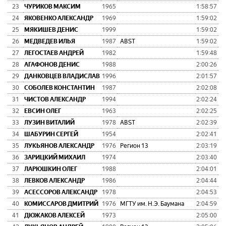
23
ЧУРИКОВ МАКСИМ
1965
1:58:57
0:
24
ЯКОВЕНКО АЛЕКСАНДР
1969
1:59:02
0:
25
МЯКИШЕВ ДЕНИС
1999
1:59:02
0:
26
МЕДВЕДЕВ ИЛЬЯ
1987
ABST
1:59:02
0:
27
ЛЕГОСТАЕВ АНДРЕЙ
1982
1:59:48
0:
28
АГАФОНОВ ДЕНИС
1988
2:00:26
0:
29
ДАНКОВЦЕВ ВЛАДИСЛАВ
1996
2:01:57
0:
30
СОБОЛЕВ КОНСТАНТИН
1987
2:02:08
0:
31
ЧИСТОВ АЛЕКСАНДР
1994
2:02:24
0:
32
ЕВСИН ОЛЕГ
1963
2:02:25
0:
33
ЛУЗИН ВИТАЛИЙ
1978
ABST
2:02:39
0:
34
ШАБУРИН СЕРГЕЙ
1954
2:02:41
0:
35
ЛУКЬЯНОВ АЛЕКСАНДР
1976
Регион 13
2:03:19
0:
36
ЗАРИЦКИЙ МИХАИЛ
1974
2:03:40
0:
37
ЛАРЮШКИН ОЛЕГ
1988
2:04:01
0:
38
ЛЕВКОВ АЛЕКСАНДР
1986
2:04:44
0:
39
АСЕССОРОВ АЛЕКСАНДР
1978
2:04:53
0:
40
КОМИССАРОВ ДМИТРИЙ
1976
МГТУ им. Н.Э. Баумана
2:04:59
0:
41
ДЮЖАКОВ АЛЕКСЕЙ
1973
2:05:00
0: