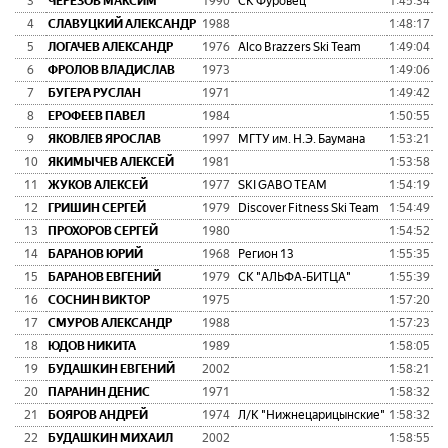
3
ЧЕРЕЗОВ МАКСИМ
1990
СК Фуровец
1:45:34
0:
4
СЛАВУЦКИЙ АЛЕКСАНДР
1988
1:48:17
0:
5
ЛОГАЧЕВ АЛЕКСАНДР
1976
Alco Brazzers Ski Team
1:49:04
0:
6
ФРОЛОВ ВЛАДИСЛАВ
1973
1:49:06
0:
7
БУГЕРА РУСЛАН
1971
1:49:42
0:
8
ЕРОФЕЕВ ПАВЕЛ
1984
1:50:55
0:
9
ЯКОВЛЕВ ЯРОСЛАВ
1997
МГТУ им. Н.Э. Баумана
1:53:21
0:
10
ЯКИМЫЧЕВ АЛЕКСЕЙ
1981
1:53:58
0:
11
ЖУКОВ АЛЕКСЕЙ
1977
SKI GABO TEAM
1:54:19
0:
12
ГРИШИН СЕРГЕЙ
1979
Discover Fitness Ski Team
1:54:49
0:
13
ПРОХОРОВ СЕРГЕЙ
1980
1:54:52
0:
14
БАРАНОВ ЮРИЙ
1968
Регион 13
1:55:35
0:
15
БАРАНОВ ЕВГЕНИЙ
1979
СК "АЛЬФА-БИТЦА"
1:55:39
0:
16
СОСНИН ВИКТОР
1975
1:57:20
0:
17
СМУРОВ АЛЕКСАНДР
1988
1:57:23
0:
18
ЮДОВ НИКИТА
1989
1:58:05
0:
19
БУДАШКИН ЕВГЕНИЙ
2002
1:58:21
0:
20
ПАРАНИН ДЕНИС
1971
1:58:32
0:
21
БОЯРОВ АНДРЕЙ
1974
Л/К "Нижнецарицынские"
1:58:32
0:
22
БУДАШКИН МИХАИЛ
2002
1:58:55
0: