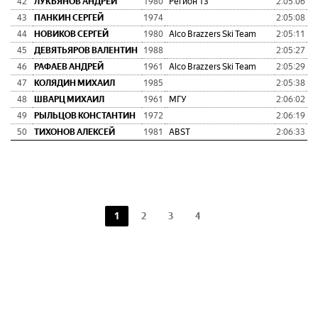
42
ЛУКЬЯНОВ АНДРЕЙ
1980
Регион 13
2:05:06
0:
43
ПАНКИН СЕРГЕЙ
1974
2:05:08
0:
44
НОВИКОВ СЕРГЕЙ
1980
Alco Brazzers Ski Team
2:05:11
0:
45
ДЕВЯТЬЯРОВ ВАЛЕНТИН
1988
2:05:27
0:
46
РАФАЕВ АНДРЕЙ
1961
Alco Brazzers Ski Team
2:05:29
0:
47
КОЛЯДИН МИХАИЛ
1985
2:05:38
0:
48
ШВАРЦ МИХАИЛ
1961
МГУ
2:06:02
0:
49
РЫЛЬЦОВ КОНСТАНТИН
1972
2:06:19
0:
50
ТИХОНОВ АЛЕКСЕЙ
1981
ABST
2:06:33
0:
1
2
3
4