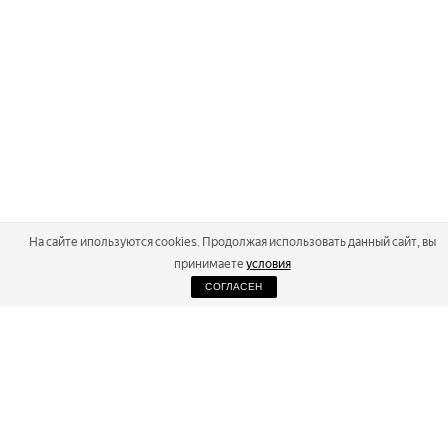
На сайте ипользуются cookies. Продолжая использовать данный сайт, вы
принимаете
условия
СОГЛАСЕН
2026
Russialoppet ®
Серия лыжных марафонов