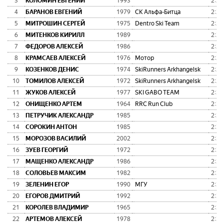
3
КОЛОМИН ЕВГЕНИЙ
1993
2:21
4
БАРАНОВ ЕВГЕНИЙ
1979
СК Альфа-Битца
2:25
5
МИТРОШИН СЕРГЕЙ
1975
Dentro Ski Team
2:26
6
МИТЕНКОВ КИРИЛЛ
1989
2:26
7
ФЕДОРОВ АЛЕКСЕЙ
1986
2:27
8
КРАМСАЕВ АЛЕКСЕЙ
1976
Мотор
2:27
9
КОЗЕНКОВ ДЕНИС
1974
SkiRunners Arkhangelsk
2:28
10
ТОМИЛОВ АЛЕКСЕЙ
1972
SkiRunners Arkhangelsk
2:28
11
ЖУКОВ АЛЕКСЕЙ
1977
SKI GABO TEAM
2:30
12
ОНИЩЕНКО АРТЕМ
1964
RRC Run Club
2:31
13
ПЕТРУЧИК АЛЕКСАНДР
1985
2:31
14
СОРОКИН АНТОН
1985
2:31
15
МОРОЗОВ ВАСИЛИЙ
2002
2:32
16
ЗУЕВ ГЕОРГИЙ
1972
2:33
17
МАЩЕНКО АЛЕКСАНДР
1986
2:33
18
СОЛОВЬЕВ МАКСИМ
1982
2:33
19
ЗЕЛЕНИН ЕГОР
1990
МГУ
2:34
20
ЕГОРОВ ДМИТРИЙ
1992
2:35
21
КОРОЛЕВ ВЛАДИМИР
1965
2:36
22
АРТЕМОВ АЛЕКСЕЙ
1978
2:36