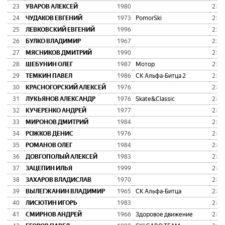
23
УВАРОВ АЛЕКСЕЙ
1980
2:36
24
ЧУДАКОВ ЕВГЕНИЙ
1973
PomorSki
2:38
25
ЛЕВКОВСКИЙ ЕВГЕНИЙ
1996
2:38
26
БУЛКО ВЛАДИМИР
1967
2:38
27
МЯСНИКОВ ДМИТРИЙ
1990
2:38
28
ШЕБУНИН ОЛЕГ
1987
Мотор
2:38
29
ТЕМКИН ПАВЕЛ
1986
СК Альфа-Битца 2
2:39
30
КРАСНОГОРСКИЙ АЛЕКСЕЙ
1976
2:40
31
ЛУКЬЯНОВ АЛЕКСАНДР
1976
Skate&Classic
2:40
32
КУЧЕРЕНКО АНДРЕЙ
1977
2:41
33
МИРОНОВ ДМИТРИЙ
1984
2:42
34
РОЖКОВ ДЕНИС
1976
2:42
35
РОМАНОВ ОЛЕГ
1984
2:42
36
ДОВГОПОЛЫЙ АЛЕКСЕЙ
1983
2:42
37
ЗАЦЕПИН ИЛЬЯ
1999
2:43
38
ЗАХАРОВ ВЛАДИСЛАВ
1970
2:43
39
ВЫЛЕГЖАНИН ВЛАДИМИР
1965
СК Альфа-Битца
2:43
40
ЛИСЮТИН ИГОРЬ
1983
2:44
41
СМИРНОВ АНДРЕЙ
1966
Здоровое движение
2:44