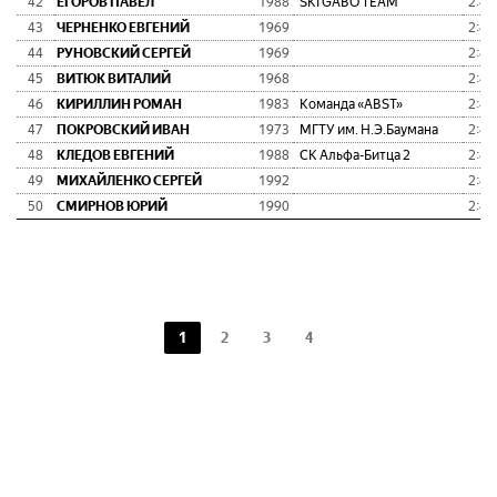
42
ЕГОРОВ ПАВЕЛ
1988
SKI GABO TEAM
2:45
43
ЧЕРНЕНКО ЕВГЕНИЙ
1969
2:45
44
РУНОВСКИЙ СЕРГЕЙ
1969
2:46
45
ВИТЮК ВИТАЛИЙ
1968
2:46
46
КИРИЛЛИН РОМАН
1983
Команда «ABST»
2:47
47
ПОКРОВСКИЙ ИВАН
1973
МГТУ им. Н.Э.Баумана
2:47
48
КЛЕДОВ ЕВГЕНИЙ
1988
СК Альфа-Битца 2
2:48
49
МИХАЙЛЕНКО СЕРГЕЙ
1992
2:48
50
СМИРНОВ ЮРИЙ
1990
2:48
1
2
3
4