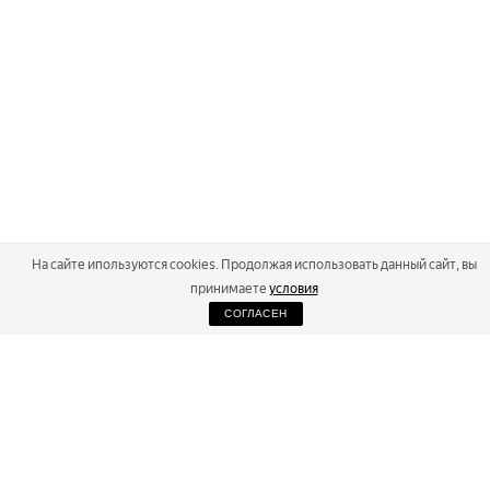
На сайте ипользуются cookies. Продолжая использовать данный сайт, вы
принимаете
условия
СОГЛАСЕН
2026
Russialoppet ®
Серия лыжных марафонов