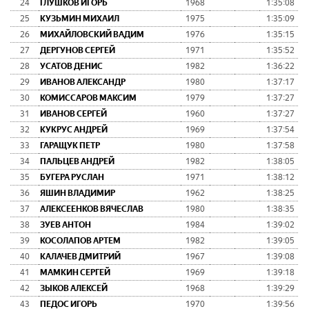
24
ГЛУШКОВ ИГОРЬ
1968
1:35:08
25
КУЗЬМИН МИХАИЛ
1975
1:35:09
26
МИХАЙЛОВСКИЙ ВАДИМ
1976
1:35:15
27
ДЕРГУНОВ СЕРГЕЙ
1971
1:35:52
28
УСАТОВ ДЕНИС
1982
1:36:22
29
ИВАНОВ АЛЕКСАНДР
1980
1:37:17
30
КОМИСCАРОВ МАКСИМ
1979
1:37:27
31
ИВАНОВ СЕРГЕЙ
1960
1:37:27
32
КУКРУС АНДРЕЙ
1969
1:37:54
33
ГАРАЩУК ПЕТР
1980
1:37:58
34
ПАЛЬЦЕВ АНДРЕЙ
1982
1:38:05
35
БУГЕРА РУСЛАН
1971
1:38:12
36
ЯШИН ВЛАДИМИР
1962
1:38:25
37
АЛЕКСЕЕНКОВ ВЯЧЕСЛАВ
1980
1:38:35
38
ЗУЕВ АНТОН
1984
1:39:02
39
КОСОЛАПОВ АРТЕМ
1982
1:39:05
40
КАЛАЧЕВ ДМИТРИЙ
1967
1:39:08
41
МАМКИН СЕРГЕЙ
1969
1:39:18
42
ЗЫКОВ АЛЕКСЕЙ
1968
1:39:29
43
ПЕДОС ИГОРЬ
1970
1:39:56