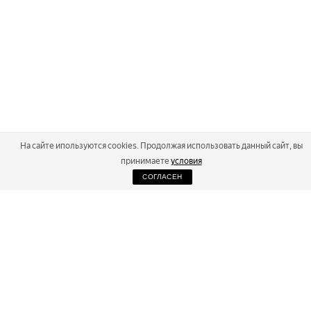
На сайте ипользуются cookies. Продолжая использовать данный сайт, вы
принимаете
условия
СОГЛАСЕН
2026
Russialoppet ®
Серия лыжных марафонов
RUSSIALOPPET