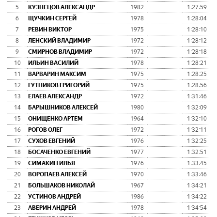
5
КУЗНЕЦОВ АЛЕКСАНДР
1982
1:27:59
6
ЩУЧКИН СЕРГЕЙ
1978
1:28:04
7
РЕВИН ВИКТОР
1975
1:28:10
8
ЛЕНСКИЙ ВЛАДИМИР
1972
1:28:12
9
СМИРНОВ ВЛАДИМИР
1972
1:28:18
10
ИЛЬИН ВАСИЛИЙ
1978
1:28:21
11
ВАРВАРИН МАКСИМ
1975
1:28:25
12
ГУТНИКОВ ГРИГОРИЙ
1975
1:28:56
13
ЕЛАЕВ АЛЕКСАНДР
1972
1:31:46
14
БАРЫШНИКОВ АЛЕКСЕЙ
1980
1:32:09
15
ОНИЩЕНКО АРТЕМ
1964
1:32:10
16
РОГОВ ОЛЕГ
1972
1:32:11
17
СУХОВ ЕВГЕНИЙ
1976
1:32:25
18
БОСАЧЕНКО ЕВГЕНИЙ
1977
1:32:51
19
СИМАКИН ИЛЬЯ
1976
1:33:45
20
ВОРОПАЕВ АЛЕКСЕЙ
1970
1:33:46
21
БОЛЬШАКОВ НИКОЛАЙ
1967
1:34:21
22
УСТИНОВ АНДРЕЙ
1986
1:34:22
23
АВЕРИН АНДРЕЙ
1978
1:34:54