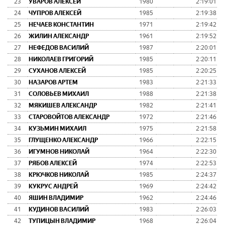
23
УВАРОВ АЛЕКСЕЙ
1980
2:19:01
24
ЧУПРОВ АЛЕКСЕЙ
1985
2:19:38
25
НЕЧАЕВ КОНСТАНТИН
1971
2:19:42
26
ЖИЛИН АЛЕКСАНДР
1961
2:19:52
27
НЕФЕДОВ ВАСИЛИЙ
1987
2:20:01
28
НИКОЛАЕВ ГРИГОРИЙ
1985
2:20:11
29
СУХАНОВ АЛЕКСЕЙ
1985
2:20:25
30
НАЗАРОВ АРТЕМ
1983
2:21:33
31
СОЛОВЬЕВ МИХАИЛ
1988
2:21:38
32
МЯКИШЕВ АЛЕКСАНДР
1982
2:21:41
33
СТАРОВОЙТОВ АЛЕКСАНДР
1972
2:21:46
34
КУЗЬМИН МИХАИЛ
1975
2:21:58
35
ГЛУЩЕНКО АЛЕКСАНДР
1966
2:22:15
36
ИГУМНОВ НИКОЛАЙ
1964
2:22:30
37
РЯБОВ АЛЕКСЕЙ
1974
2:22:53
38
КРЮЧКОВ НИКОЛАЙ
1985
2:24:37
39
КУКРУС АНДРЕЙ
1969
2:24:42
40
ЯШИН ВЛАДИМИР
1962
2:24:46
41
КУДИНОВ ВАСИЛИЙ
1983
2:26:03
42
ТУПИЦЫН ВЛАДИМИР
1968
2:26:04