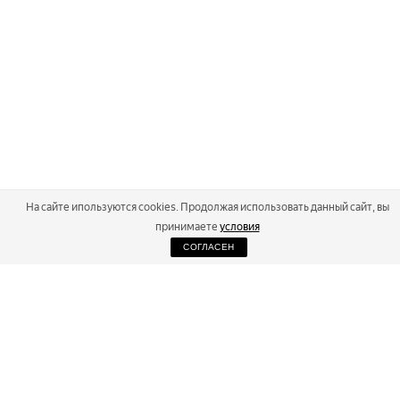
На сайте ипользуются cookies. Продолжая использовать данный сайт, вы
принимаете
условия
СОГЛАСЕН
2026
Russialoppet ®
Серия лыжных марафонов