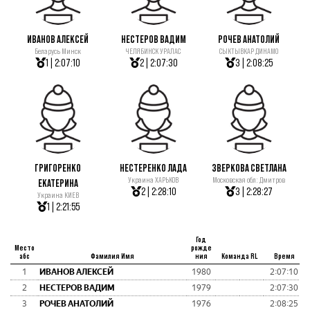
ИВАНОВ АЛЕКСЕЙ
НЕСТЕРОВ ВАДИМ
РОЧЕВ АНАТОЛИЙ
Беларусь Минск
ЧЕЛЯБИНСК УРАЛАС
СЫКТЫВКАР ДИНАМО
1 | 2:07:10
2 | 2:07:30
3 | 2:08:25
ГРИГОРЕНКО
НЕСТЕРЕНКО ЛАДА
ЗВЕРКОВА СВЕТЛАНА
Украина ХАРЬКОВ
Московская обл: Дмитров
ЕКАТЕРИНА
2 | 2:28:10
3 | 2:28:27
Украина КИЕВ
1 | 2:21:55
Год
Место
рожде
абс
Фамилия Имя
ния
Команда RL
Время
1
ИВАНОВ АЛЕКСЕЙ
1980
2:07:10
2
НЕСТЕРОВ ВАДИМ
1979
2:07:30
3
РОЧЕВ АНАТОЛИЙ
1976
2:08:25