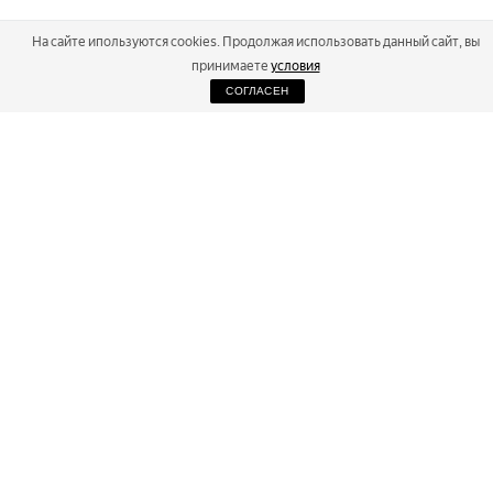
На сайте ипользуются cookies. Продолжая использовать данный сайт, вы
принимаете
условия
СОГЛАСЕН
2026
Russialoppet ®
Серия лыжных марафонов
RUSSIALOPPET
МАРАФОНЫ
РЕЗУЛЬТАТЫ
МАГАЗИН