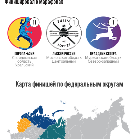
Финишировал в марафонах
11
1
1
ЕВРОПА-АЗИЯ
ЛЫЖНЯ РОССИИ
ПРАЗДНИК СЕВЕРА
Свердловская
Московская область
Мурманская область
область
Центральный
Северо-западный
Уральский
Карта финишей по федеральным округам