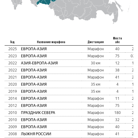
Место
Год
Название марафона
Дистанция
абс
Вр
2025
ЕВРОПА-АЗИЯ
Марафон
40
2:2
2023
ЕВРОПА-АЗИЯ
Марафон
75
02:5
2022
АЗИЯ-ЕВРОПА-АЗИЯ
30 км
12
1:4
2022
ЕВРОПА-АЗИЯ
Марафон
38
2:2
2021
ЕВРОПА-АЗИЯ
Марафон
41
2:3
2020
ЕВРОПА-АЗИЯ
35 км
4
1:3
2019
ЕВРОПА-АЗИЯ
35 км
4
1:2
2014
ЕВРОПА-АЗИЯ
Марафон
11
2:2
2012
ЕВРОПА-АЗИЯ
Марафон
75
2:4
2010
ПРАЗДНИК СЕВЕРА
Марафон
180
2:3
2010
ЕВРОПА-АЗИЯ
Марафон
32
2:2
2009
ЕВРОПА-АЗИЯ
Марафон
40
2:2
2008
ЛЫЖНЯ РОССИИ
Марафон
41
2:2