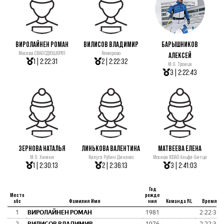
ВИРОЛАЙНЕН РОМАН
ВИЛИСОВ ВЛАДИМИР
БАРЫШНИКОВ
Москва СВАО СДЮШОР81
Кемерово
АЛЕКСЕЙ
1 | 2:22:31
2 | 2:22:32
М.О. Троицк
3 | 2:22:43
ЗЕРНОВА НАТАЛЬЯ
ЛИНЬКОВА ВАЛЕНТИНА
МАТВЕЕВА ЕЛЕНА
М.О. Химки
Калуга Рубин Динамо
Москва ЮЗАО Альфа-Битца
1 | 2:30:13
2 | 2:36:13
3 | 2:41:03
Год
Место
рожде
абс
Фамилия Имя
ния
Команда RL
Время
1
ВИРОЛАЙНЕН РОМАН
1981
2:22:31