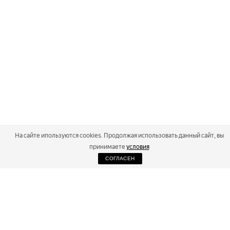
На сайте ипользуются cookies. Продолжая использовать данный сайт, вы
принимаете
условия
СОГЛАСЕН
2026
Russialoppet ®
Серия лыжных марафонов