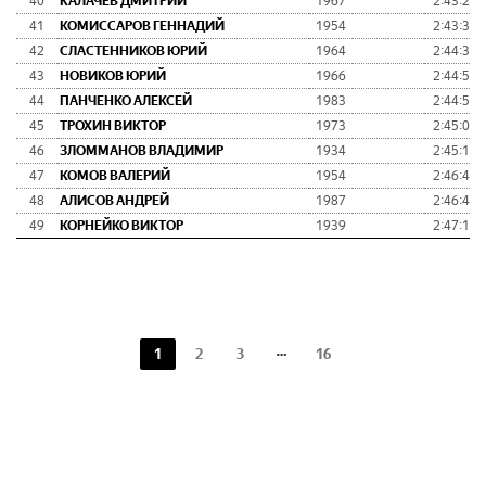
40
КАЛАЧЕВ ДМИТРИЙ
1967
2:43:23
41
КОМИССАРОВ ГЕННАДИЙ
1954
2:43:34
42
СЛАСТЕННИКОВ ЮРИЙ
1964
2:44:35
43
НОВИКОВ ЮРИЙ
1966
2:44:50
44
ПАНЧЕНКО АЛЕКСЕЙ
1983
2:44:59
45
ТРОХИН ВИКТОР
1973
2:45:05
46
ЗЛОММАНОВ ВЛАДИМИР
1934
2:45:19
47
КОМОВ ВАЛЕРИЙ
1954
2:46:42
48
АЛИСОВ АНДРЕЙ
1987
2:46:46
49
КОРНЕЙКО ВИКТОР
1939
2:47:15
1
2
3
16