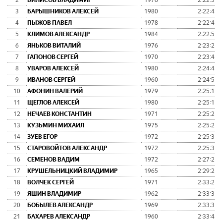
2
ВИЛИСОВ ВЛАДИМИР
1976
2:22:32
3
БАРЫШНИКОВ АЛЕКСЕЙ
1980
2:22:43
4
ПЫЖОВ ПАВЕЛ
1978
2:22:45
5
КЛИМОВ АЛЕКСАНДР
1984
2:22:50
6
ЯНЬКОВ ВИТАЛИЙ
1976
2:23:23
7
ГАПОНОВ СЕРГЕЙ
1970
2:23:40
8
УВАРОВ АЛЕКСЕЙ
1980
2:24:47
9
ИВАНОВ СЕРГЕЙ
1960
2:24:57
10
АФОНИН ВАЛЕРИЙ
1979
2:25:13
11
ЩЕГЛОВ АЛЕКСЕЙ
1980
2:25:19
12
НЕЧАЕВ КОНСТАНТИН
1971
2:25:25
13
КУЗЬМИН МИХАИЛ
1975
2:25:26
14
ЗУЕВ ЕГОР
1972
2:25:30
15
СТАРОВОЙТОВ АЛЕКСАНДР
1972
2:25:32
16
СЕМЕНОВ ВАДИМ
1972
2:27:24
17
КРУШЕЛЬНИЦКИЙ ВЛАДИМИР
1965
2:29:26
18
ВОЛЧЕК СЕРГЕЙ
1971
2:33:25
19
ЯШИН ВЛАДИМИР
1962
2:33:34
20
БОБЫЛЕВ АЛЕКСАНДР
1969
2:33:37
21
БАХАРЕВ АЛЕКСАНДР
1960
2:33:47