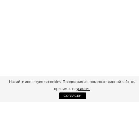
На сайте ипользуются cookies. Продолжая использовать данный сайт, вы
принимаете
условия
СОГЛАСЕН
2026
Russialoppet ®
Серия лыжных марафонов