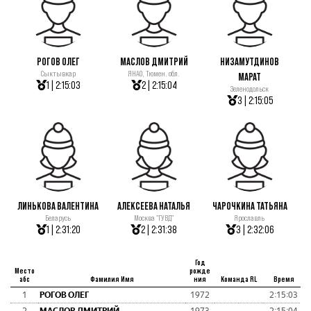
РОГОВ ОЛЕГ
МАСЛОВ ДМИТРИЙ
НИЗАМУТДИНОВ
Сыктывкар
ЯНАО, Тюмен. обл.
МАРАТ
1 | 2:15:03
2 | 2:15:04
Зеленодольск
3 | 2:15:05
ЛИНЬКОВА ВАЛЕНТИНА
АЛЕКСЕЕВА НАТАЛЬЯ
ЧАРОЧКИНА ТАТЬЯНА
Беларусь
Москва "ГУВД"
Ярославль
1 | 2:31:20
2 | 2:31:38
3 | 2:32:06
Год
Место
рожде
абс
Фамилия Имя
ния
Команда RL
Время
1
РОГОВ ОЛЕГ
1972
2:15:03