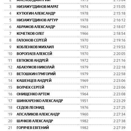
2
МАСЛОВ ДМИТРИЙ
1973
2:15:04
3
НИЗАМУТДИНОВ МАРАТ
1974
2:15:05
4
КУТЮГИН АЛЕКСАНДР
1978
2:15:18
5
НИЗАМУТДИНОВ АРТУР
1978
2:16:12
6
АБРАМОВ АЛЕКСАНДР
1963
2:18:07
7
КОЧЕТКОВ ОЛЕГ
1966
2:18:54
8
ГАПОНОВ СЕРГЕЙ
1970
2:19:16
9
КОБЛЕНКОВ МИХАИЛ
1972
2:19:53
10
ВОРОПАЕВ АЛЕКСЕЙ
1970
2:20:05
11
ЕВТЮХОВ АНДРЕЙ
1972
2:21:16
12
АБАКУМОВ НИКОЛАЙ
1979
2:22:18
13
ВЕТОШКИН ГРИГОРИЙ
1979
2:22:58
14
КАШЕНЦЕВ АНДРЕЙ
1969
2:23:06
15
ВОЛЧЕК СЕРГЕЙ
1971
2:23:06
16
ОНИЩЕНКО АРТЕМ
1964
2:23:08
17
ШИНКАРЕНКО АЛЕКСАНДР
1951
2:23:29
18
СЕДОВ ЛЕОНИД
1976
2:27:25
19
АПСАЛИКОВ АЛЕКСАНДР
1960
2:27:34
20
ШАЧКОВ АЛЕКСАНДР
1982
2:27:38
21
ГОРЯЧЕВ ЕВГЕНИЙ
1982
2:27:39