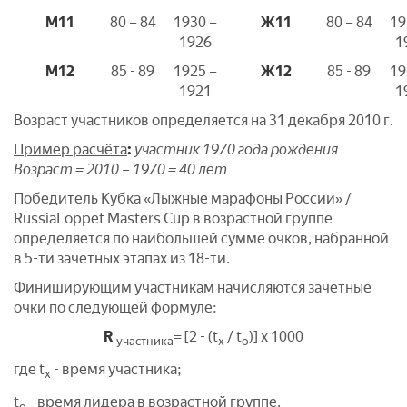
М11
80 – 84
1930 –
Ж11
80 – 84
19
1926
1
М12
85 - 89
1925 –
Ж12
85 - 89
19
1921
1
Возраст участников определяется на 31 декабря 2010 г.
Пример расчёта
:
участник 1970 года рождения
Возраст = 2010 – 1970 = 40 лет
Победитель Кубка «Лыжные марафоны России» /
RussiaLoppet Masters Cup в возрастной группе
определяется по наибольшей сумме очков, набранной
в 5-ти зачетных этапах из 18-ти.
Финиширующим участникам начисляются зачетные
очки по следующей формуле:
R
= [2 - (t
/ t
)] x 1000
участника
х
о
где t
- время участника;
х
t
- время лидера в возрастной группе.
о