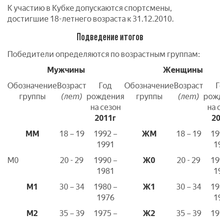
К участию в Кубке допускаются спортсмены,
достигшие 18-летнего возраста к 31.12.2010.
Подведение итогов
Победители определяются по возрастным группам:
Мужчины
Женщины
Обозначение
Возраст
Год
Обозначение
Возраст
Г
группы
(лет)
рождения
группы
(лет)
рож
на сезон
на 
2011г
2
ММ
18 – 19
1992 –
ЖМ
18 – 19
19
1991
1
М0
20 - 29
1990 –
Ж0
20 - 29
19
1981
1
М1
30 – 34
1980 –
Ж1
30 – 34
19
1976
1
М2
35 – 39
1975 –
Ж2
35 – 39
19