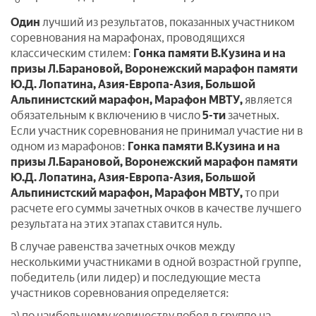
Один
лучший из результатов, показанных участником
соревнования на марафонах, проводящихся
классическим стилем:
Гонка памяти В.Кузина и на
призы Л.Барановой, Воронежский марафон памяти
Ю.Д. Лопатина, Азия-Европа-Азия, Большой
Альпинистский марафон, Марафон МВТУ,
является
обязательным к включению в число
5-ти
зачетных.
Если участник соревнования не принимал участие ни в
одном из марафонов:
Гонка памяти В.Кузина и на
призы Л.Барановой, Воронежский марафон памяти
Ю.Д. Лопатина, Азия-Европа-Азия, Большой
Альпинистский марафон, Марафон МВТУ,
то при
расчете его суммы зачетных очков в качестве лучшего
результата на этих этапах ставится нуль.
В случае равенства зачетных очков между
несколькими участниками в одной возрастной группе,
победитель (или лидер) и последующие места
участников соревнования определяется:
а) по наибольшему количеству побед в группе на