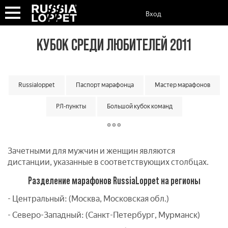
Вход
КУБОК СРЕДИ ЛЮБИТЕЛЕЙ 2011
Russialoppet
Паспорт марафонца
Мастер марафонов
РЛ-пункты
Большой кубок команд
Классический кубок команд
Матчевая встреча команд
Малый кубок команд
Кубок мастеров
Зачетными для мужчин и женщин являются
дистанции, указанные в соответствующих столбцах.
Суперкубок марафонов
Суперкубок классик
Разделение марафонов RussiaLoppet на регионы
Лотерея лаки лузеров
Онлайн гонки
Вкатка
- Центральный: (Москва, Московская обл.)
- Северо-Западный: (Санкт-Петербург, Мурманск)