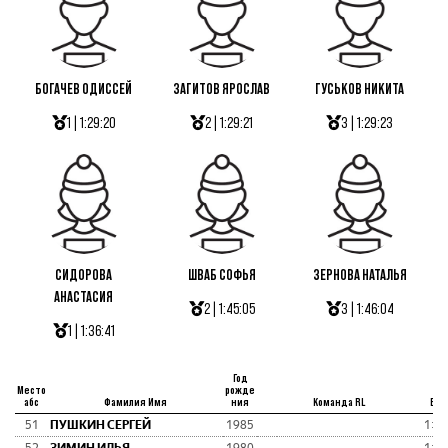
БОГАЧЕВ ОДИССЕЙ
ЗАГИТОВ ЯРОСЛАВ
ГУСЬКОВ НИКИТА
1 | 1:29:20
2 | 1:29:21
3 | 1:29:23
СИДОРОВА
ШВАБ СОФЬЯ
ЗЕРНОВА НАТАЛЬЯ
АНАСТАСИЯ
2 | 1:45:05
3 | 1:46:04
1 | 1:36:41
Год
Место
рожде
абс
Фамилия Имя
ния
Команда RL
Вре
51
ПУШКИН СЕРГЕЙ
1985
1:50