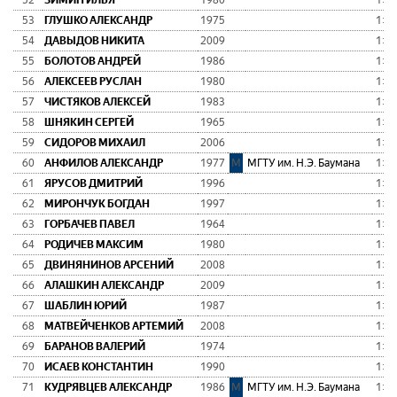
52
ЗИМИН ИЛЬЯ
1980
1:50
53
ГЛУШКО АЛЕКСАНДР
1975
1:51
54
ДАВЫДОВ НИКИТА
2009
1:51
55
БОЛОТОВ АНДРЕЙ
1986
1:51
56
АЛЕКСЕЕВ РУСЛАН
1980
1:51
57
ЧИСТЯКОВ АЛЕКСЕЙ
1983
1:51
58
ШНЯКИН СЕРГЕЙ
1965
1:52
59
СИДОРОВ МИХАИЛ
2006
1:52
60
АНФИЛОВ АЛЕКСАНДР
1977
М
МГТУ им. Н.Э. Баумана
1:52
61
ЯРУСОВ ДМИТРИЙ
1996
1:52
62
МИРОНЧУК БОГДАН
1997
1:53
63
ГОРБАЧЕВ ПАВЕЛ
1964
1:53
64
РОДИЧЕВ МАКСИМ
1980
1:53
65
ДВИНЯНИНОВ АРСЕНИЙ
2008
1:53
66
АЛАШКИН АЛЕКСАНДР
2009
1:53
67
ШАБЛИН ЮРИЙ
1987
1:53
68
МАТВЕЙЧЕНКОВ АРТЕМИЙ
2008
1:53
69
БАРАНОВ ВАЛЕРИЙ
1974
1:53
70
ИСАЕВ КОНСТАНТИН
1990
1:54
71
КУДРЯВЦЕВ АЛЕКСАНДР
1986
М
МГТУ им. Н.Э. Баумана
1:54