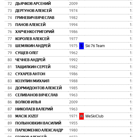
72
ДЬЯЧКОВ АРСЕНИЙ
2009
1:54
73
ДЕРГУНОВ АЛЕКСЕЙ
1974
1:54
74
ГРИНЕВИЧ ВЯЧЕСЛАВ
1982
1:54
75
ПАНОВ АЛЕКСЕЙ
1994
1:54
76
ХАРЧЕНКО ГРИГОРИЙ
1986
1:54
77
КОРОЛЕВ АЛЕКСЕЙ
1977
1:55
78
ШЕМЯКИН АНДРЕЙ
1975
S
Ski 76 Team
1:55
79
СУЩЕВ ОЛЕГ
1962
1:55
80
ЧЕЧНЕВ АНДРЕЙ
1992
1:55
81
ТАЩИЛКИН СЕРГЕЙ
1982
1:56
82
СУХАРЕВ АНТОН
1986
1:56
83
КОЗУЛИН МИХАИЛ
1988
1:56
84
ДОРМИДОНТОВ АЛЕКСЕЙ
1985
1:57
85
СЕЛИВАНОВ ВЯЧЕСЛАВ
1963
1:58
86
ВОЛКОВ ИЛЬЯ
2009
1:58
87
НИКОЛАЕВ ВАЛЕРИЙ
1963
1:58
88
MACIK JOZEF
1971
W
WeSkiClub
1:58
89
ПОЛЫНОВКИН ВАСИЛИЙ
1955
1:58
90
ПАРХОМЕНКО АЛЕКСАНДР
1980
1:58