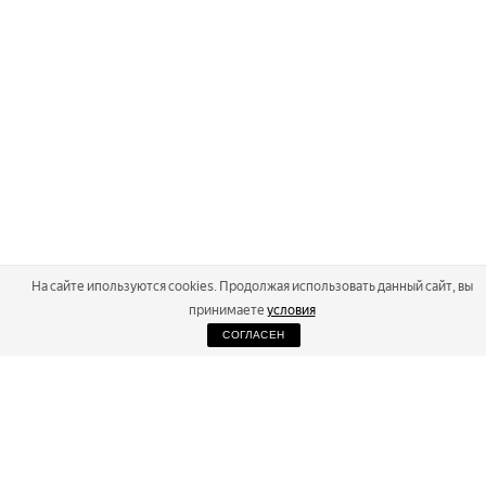
На сайте ипользуются cookies. Продолжая использовать данный сайт, вы
принимаете
условия
СОГЛАСЕН
2026
Russialoppet ®
Серия лыжных марафонов