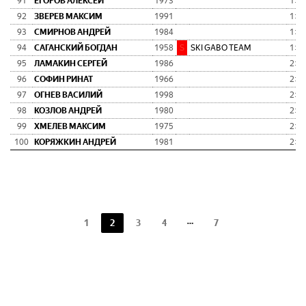
91
ЕГОРОВ АЛЕКСЕЙ
1973
1:58
92
ЗВЕРЕВ МАКСИМ
1991
1:58
93
СМИРНОВ АНДРЕЙ
1984
1:59
94
САГАНСКИЙ БОГДАН
1958
S
SKI GABO TEAM
1:59
95
ЛАМАКИН СЕРГЕЙ
1986
2:00
96
СОФИН РИНАТ
1966
2:00
97
ОГНЕВ ВАСИЛИЙ
1998
2:01
98
КОЗЛОВ АНДРЕЙ
1980
2:01
99
ХМЕЛЕВ МАКСИМ
1975
2:01
100
КОРЯЖКИН АНДРЕЙ
1981
2:01
1
2
3
4
7