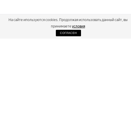
На сайте ипользуются cookies. Продолжая использовать данный сайт, вы
принимаете
условия
СОГЛАСЕН
2026
Russialoppet ®
Серия лыжных марафонов
RUSSIALOPPET
МАРАФОНЫ
РЕЗУЛЬТАТЫ
МАГАЗИН