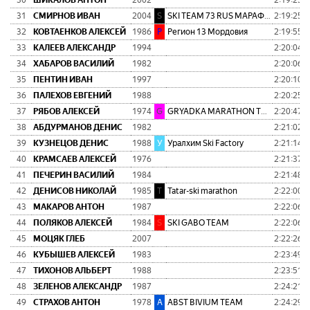
30
ШИКАЛОВ АНТОН
2002
2:19:25
0
31
СМИРНОВ ИВАН
2004
S
SKI TEAM 73 RUS МАРАФОНСКАЯ КО
2:19:25
0
32
КОВТАЕНКОВ АЛЕКСЕЙ
1986
Р
Регион 13 Мордовия
2:19:55
0
33
КАЛЕЕВ АЛЕКСАНДР
1994
2:20:04
0
34
ХАБАРОВ ВАСИЛИЙ
1982
2:20:06
0
35
ПЕНТИН ИВАН
1997
2:20:10
0
36
ПАЛЕХОВ ЕВГЕНИЙ
1988
2:20:25
0
37
РЯБОВ АЛЕКСЕЙ
1974
G
GRYADKA MARATHON TEAM
2:20:47
0
38
АБДУРМАНОВ ДЕНИС
1982
2:21:02
0
39
КУЗНЕЦОВ ДЕНИС
1988
У
Уралхим Ski Factory
2:21:14
0
40
КРАМСАЕВ АЛЕКСЕЙ
1976
2:21:37
0
41
ПЕЧЕРИН ВАСИЛИЙ
1984
2:21:48
0
42
ДЕНИСОВ НИКОЛАЙ
1985
T
Tatar-ski marathon
2:22:00
0
43
МАКАРОВ АНТОН
1987
2:22:06
0
44
ПОЛЯКОВ АЛЕКСЕЙ
1984
S
SKI GABO TEAM
2:22:06
0
45
МОЦЯК ГЛЕБ
2007
2:22:26
0
46
КУБЫШЕВ АЛЕКСЕЙ
1983
2:23:49
0
47
ТИХОНОВ АЛЬБЕРТ
1988
2:23:51
0
48
ЗЕЛЕНОВ АЛЕКСАНДР
1987
2:24:21
0
49
СТРАХОВ АНТОН
1978
A
ABST BIVIUM TEAM
2:24:29
0