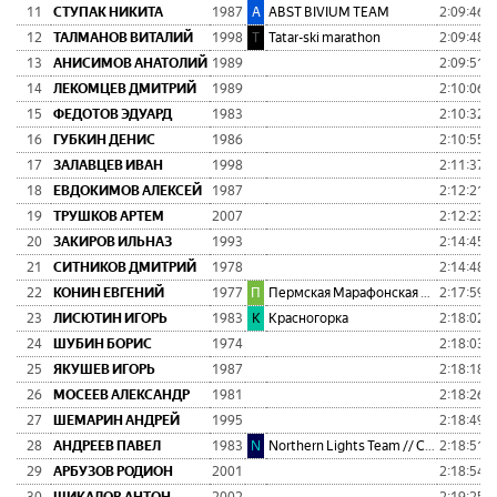
11
СТУПАК НИКИТА
1987
A
ABST BIVIUM TEAM
2:09:46
0
12
ТАЛМАНОВ ВИТАЛИЙ
1998
T
Tatar-ski marathon
2:09:48
0
13
АНИСИМОВ АНАТОЛИЙ
1989
2:09:51
0
14
ЛЕКОМЦЕВ ДМИТРИЙ
1989
2:10:06
0
15
ФЕДОТОВ ЭДУАРД
1983
2:10:32
0
16
ГУБКИН ДЕНИС
1986
2:10:55
0
17
ЗАЛАВЦЕВ ИВАН
1998
2:11:37
0
18
ЕВДОКИМОВ АЛЕКСЕЙ
1987
2:12:21
0
19
ТРУШКОВ АРТЕМ
2007
2:12:23
0
20
ЗАКИРОВ ИЛЬНАЗ
1993
2:14:45
0
21
СИТНИКОВ ДМИТРИЙ
1978
2:14:48
0
22
КОНИН ЕВГЕНИЙ
1977
П
Пермская Марафонская Команда
2:17:59
0
23
ЛИСЮТИН ИГОРЬ
1983
К
Красногорка
2:18:02
0
24
ШУБИН БОРИС
1974
2:18:03
0
25
ЯКУШЕВ ИГОРЬ
1987
2:18:18
0
26
МОСЕЕВ АЛЕКСАНДР
1981
2:18:26
0
27
ШЕМАРИН АНДРЕЙ
1995
2:18:49
0
28
АНДРЕЕВ ПАВЕЛ
1983
N
Northern Lights Team // Сияние Севера
2:18:51
0
29
АРБУЗОВ РОДИОН
2001
2:18:54
0