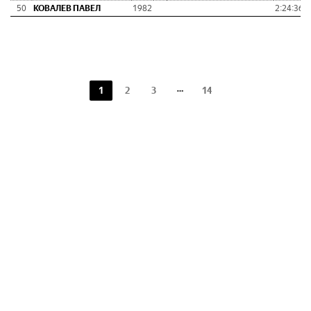
50
КОВАЛЕВ ПАВЕЛ
1982
2:24:36
0
1
2
3
14