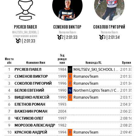
РУСЯЕВ ПАВЕЛ
СЕМЕНОВ ВИКТОР
СОКОЛОВ ГРИГОРИЙ
MALTSEV_SKI_SCHOOL |
RomanovTeam
RomanovTeam
спортивная школа
2 | 2:01:33
3 | 2:01:34
1 | 2:01:33
Год
Место
рожде
абс
Фамилия Имя
ния
Команда RL
Время
1
РУСЯЕВ ПАВЕЛ
1984
M
MALTSEV_SKI_SCHOOL | спортивная школа
2:01:33
0
2
СЕМЕНОВ ВИКТОР
1999
R
RomanovTeam
2:01:33
0
3
СОКОЛОВ ГРИГОРИЙ
1996
R
RomanovTeam
2:01:34
0
4
БЕЛОВ ЕВГЕНИЙ
1990
N
Northern Lights Team // Сияние Севера
2:01:35
0
5
ВИЦЕНКО АЛЕКСЕЙ
1990
R
RomanovTeam
2:03:17
0
6
ЕЛЕТНОВ РОМАН
1993
2:04:31
0
7
ВАЖЕНИН РОМАН
2004
2:06:27
0
8
ЧЕСТИКОВ ОЛЕГ
1997
2:08:16
0
9
МОРОЗОВ АЛЕКСАНДР
1982
2:08:25
0
10
КРАСНОВ АНДРЕЙ
1994
R
RomanovTeam
2:09:45
0