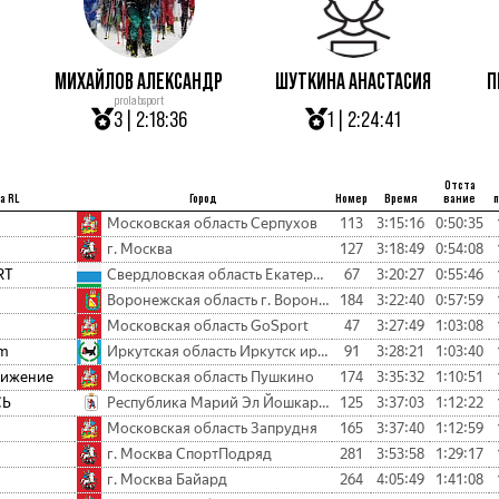
МИХАЙЛОВ АЛЕКСАНДР
ШУТКИНА АНАСТАСИЯ
П
prolabsport
3 | 2:18:36
1 | 2:24:41
Отста
а RL
Город
Номер
Время
вание
Московская область Серпухов
113
3:15:16
0:50:35
г. Москва
127
3:18:49
0:54:08
RT
Свердловская область Екатеринбург ProlabSport
67
3:20:27
0:55:46
Воронежская область г. Воронеж личник
184
3:22:40
0:57:59
Московская область GoSport
47
3:27:49
1:03:08
am
Иркутская область Иркутск иркутск Baikal ski team
91
3:28:21
1:03:40
вижение
Московская область Пушкино
174
3:35:32
1:10:51
СЬ
Республика Марий Эл Йошкар-Ола ЙошкинЛОСЬ
125
3:37:03
1:12:22
Московская область Запрудня
165
3:37:40
1:12:59
г. Москва СпортПодряд
281
3:53:58
1:29:17
г. Москва Байард
264
4:05:49
1:41:08