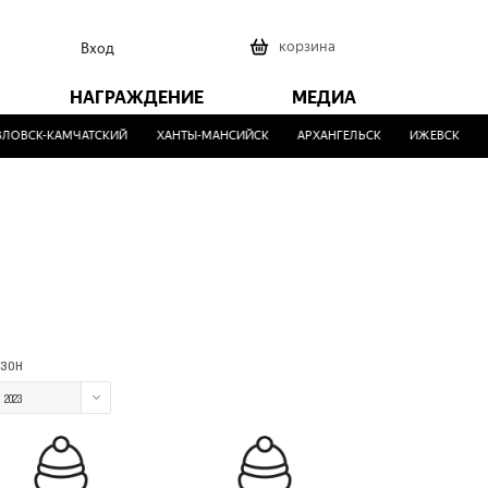
0
корзина
Вход
НАГРАЖДЕНИЕ
МЕДИА
ОВСК-КАМЧАТСКИЙ
ХАНТЫ-МАНСИЙСК
АРХАНГЕЛЬСК
ИЖЕВСК
М
зон
2023