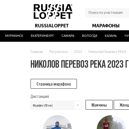
RUSSIALOPPET
МАРАФОНЫ
МУРМАНСК
ЕКАТЕРИНБУРГ
САМАРА
ВОЛОГДА
КАЗАНЬ
ЧУС
Главная
-
Результаты
-
2023
-
Николов Перевоз РЕКА
НИКОЛОВ ПЕРЕВОЗ РЕКА 2023 
Страница марафона
Дистанция
Мужчины
Женщ
Марафон (50 км)