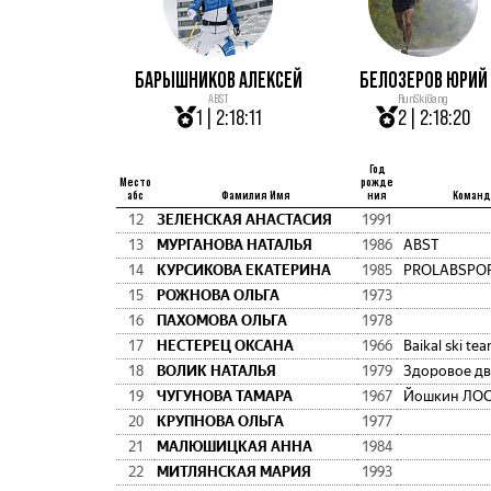
БАРЫШНИКОВ АЛЕКСЕЙ
БЕЛОЗЕРОВ ЮРИЙ
ABST
RunSkiGang
1 | 2:18:11
2 | 2:18:20
Год
Место
рожде
абс
Фамилия Имя
ния
Команд
12
ЗЕЛЕНСКАЯ АНАСТАСИЯ
1991
13
МУРГАНОВА НАТАЛЬЯ
1986
ABST
14
КУРСИКОВА ЕКАТЕРИНА
1985
PROLABSPO
15
РОЖНОВА ОЛЬГА
1973
16
ПАХОМОВА ОЛЬГА
1978
17
НЕСТЕРЕЦ ОКСАНА
1966
Baikal ski te
18
ВОЛИК НАТАЛЬЯ
1979
Здоровое д
19
ЧУГУНОВА ТАМАРА
1967
Йошкин ЛО
20
КРУПНОВА ОЛЬГА
1977
21
МАЛЮШИЦКАЯ АННА
1984
22
МИТЛЯНСКАЯ МАРИЯ
1993