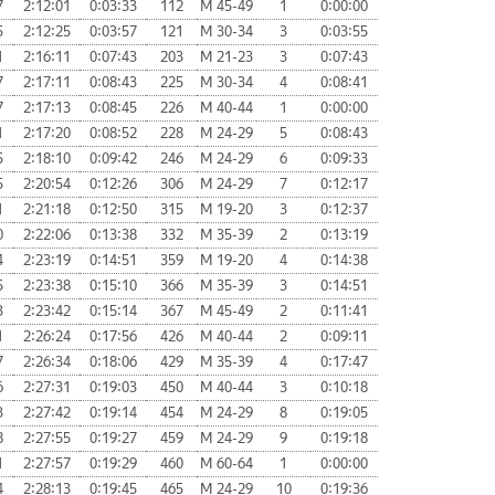
7
2:12:01
0:03:33
112
М 45-49
1
0:00:00
5
2:12:25
0:03:57
121
М 30-34
3
0:03:55
1
2:16:11
0:07:43
203
М 21-23
3
0:07:43
7
2:17:11
0:08:43
225
М 30-34
4
0:08:41
7
2:17:13
0:08:45
226
М 40-44
1
0:00:00
1
2:17:20
0:08:52
228
М 24-29
5
0:08:43
5
2:18:10
0:09:42
246
М 24-29
6
0:09:33
5
2:20:54
0:12:26
306
М 24-29
7
0:12:17
1
2:21:18
0:12:50
315
М 19-20
3
0:12:37
0
2:22:06
0:13:38
332
М 35-39
2
0:13:19
4
2:23:19
0:14:51
359
М 19-20
4
0:14:38
5
2:23:38
0:15:10
366
М 35-39
3
0:14:51
3
2:23:42
0:15:14
367
М 45-49
2
0:11:41
1
2:26:24
0:17:56
426
М 40-44
2
0:09:11
7
2:26:34
0:18:06
429
М 35-39
4
0:17:47
6
2:27:31
0:19:03
450
М 40-44
3
0:10:18
3
2:27:42
0:19:14
454
М 24-29
8
0:19:05
8
2:27:55
0:19:27
459
М 24-29
9
0:19:18
1
2:27:57
0:19:29
460
М 60-64
1
0:00:00
4
2:28:13
0:19:45
465
М 24-29
10
0:19:36