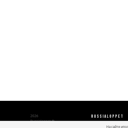
RUSSIALOPPET
2026
Russialoppet ®
Серия лыжных марафонов
На сайте ипо
О нас