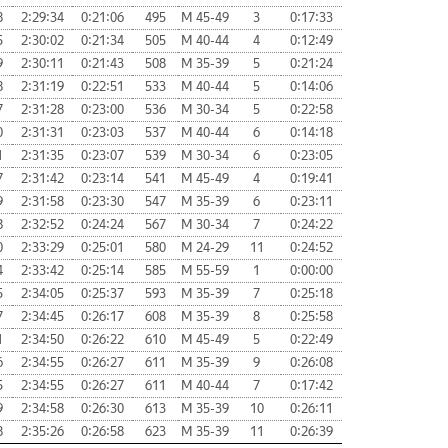
8
2:29:34
0:21:06
495
М 45-49
3
0:17:33
5
2:30:02
0:21:34
505
М 40-44
4
0:12:49
9
2:30:11
0:21:43
508
М 35-39
5
0:21:24
8
2:31:19
0:22:51
533
М 40-44
5
0:14:06
7
2:31:28
0:23:00
536
М 30-34
5
0:22:58
0
2:31:31
0:23:03
537
М 40-44
6
0:14:18
1
2:31:35
0:23:07
539
М 30-34
6
0:23:05
7
2:31:42
0:23:14
541
М 45-49
4
0:19:41
9
2:31:58
0:23:30
547
М 35-39
6
0:23:11
8
2:32:52
0:24:24
567
М 30-34
7
0:24:22
0
2:33:29
0:25:01
580
М 24-29
11
0:24:52
4
2:33:42
0:25:14
585
М 55-59
1
0:00:00
5
2:34:05
0:25:37
593
М 35-39
7
0:25:18
7
2:34:45
0:26:17
608
М 35-39
8
0:25:58
1
2:34:50
0:26:22
610
М 45-49
5
0:22:49
6
2:34:55
0:26:27
611
М 35-39
9
0:26:08
5
2:34:55
0:26:27
611
М 40-44
7
0:17:42
9
2:34:58
0:26:30
613
М 35-39
10
0:26:11
8
2:35:26
0:26:58
623
М 35-39
11
0:26:39