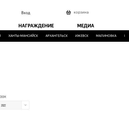
0
корзина
Вход
НАГРАЖДЕНИЕ
МЕДИА
ХАНТЫ-МАНСИЙСК
АРХАНГЕЛЬСК
ИЖЕВСК
МАЛИНОВКА
ВЕР
зон
2022