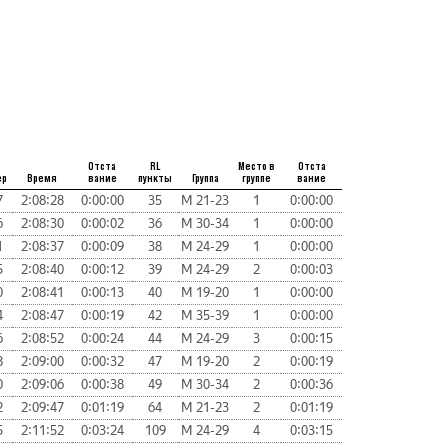
Отста
RL
Место в
Отста
ер
Время
вание
пункты
Группа
группе
вание
7
2:08:28
0:00:00
35
М 21-23
1
0:00:00
6
2:08:30
0:00:02
36
М 30-34
1
0:00:00
1
2:08:37
0:00:09
38
М 24-29
1
0:00:00
5
2:08:40
0:00:12
39
М 24-29
2
0:00:03
0
2:08:41
0:00:13
40
М 19-20
1
0:00:00
4
2:08:47
0:00:19
42
М 35-39
1
0:00:00
6
2:08:52
0:00:24
44
М 24-29
3
0:00:15
8
2:09:00
0:00:32
47
М 19-20
2
0:00:19
0
2:09:06
0:00:38
49
М 30-34
2
0:00:36
2
2:09:47
0:01:19
64
М 21-23
2
0:01:19
5
2:11:52
0:03:24
109
М 24-29
4
0:03:15