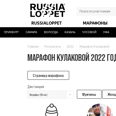
RUSSIALOPPET
МАРАФОНЫ
ТЕРИНБУРГ
САМАРА
ВОЛОГДА
КАЗАНЬ
ЧУСОВОЙ
УФА
Н
Главная
-
Результаты
-
2022
-
Марафон Кулаковой
МАРАФОН КУЛАКОВОЙ 2022 ГО
Страница марафона
Дистанция
Мужчины
Женщ
Марафон (50 км)