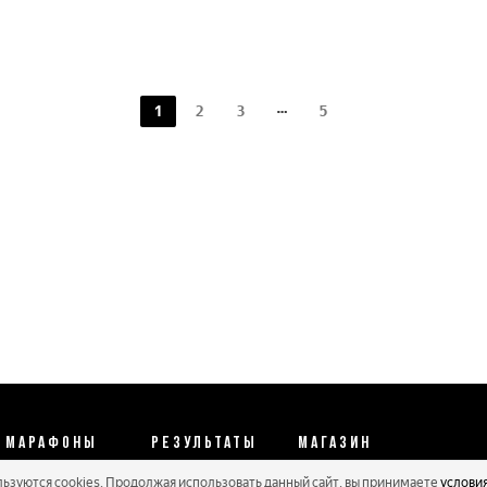
1
2
3
5
МАРАФОНЫ
РЕЗУЛЬТАТЫ
МАГАЗИН
льзуются cookies. Продолжая использовать данный сайт, вы принимаете
услови
Календарь 2026
Протоколы 2025
Реквизиты