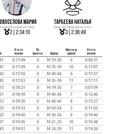
ОВОСЕЛОВА МАРИЯ
ТАРБЕЕВА НАТАЛЬЯ
Москва Долгопрудный J-Body
Сведл. обл Первоуральск Старт
2 | 2:34:10
3 | 2:36:48
Отста
RL
Место в
Отста
я
вание
пункты
Группа
группе
вание
41
0:17:49
0
М 19-20
6
0:06:37
41
0:17:49
0
М 35-39
10
0:17:07
42
0:17:50
0
М 40-44
6
0:11:57
45
0:17:53
0
М 35-39
11
0:17:11
13
0:18:21
0
М 19-20
7
0:07:09
31
0:18:39
0
М 40-44
7
0:12:46
12
0:19:20
0
М 40-44
8
0:13:27
25
0:19:33
0
М 50-54
3
0:11:03
32
0:19:40
0
М 30-34
9
0:19:40
37
0:19:45
0
М 21-23
10
0:15:48
43
0:19:51
0
М 24-29
11
0:19:26