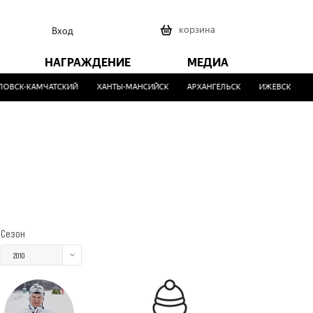
0
корзина
Вход
НАГРАЖДЕНИЕ
МЕДИА
ВСК-КАМЧАТСКИЙ
ХАНТЫ-МАНСИЙСК
АРХАНГЕЛЬСК
ИЖЕВСК
МА
Сезон
2010