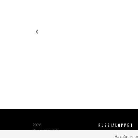
RUSSIALOPPET
2026
Russialoppet ®
Серия лыжных марафонов
На сайте ипо
О нас