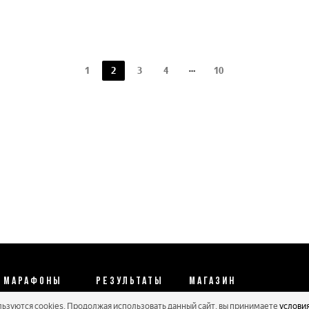
1
2
3
4
10
МАРАФОНЫ
РЕЗУЛЬТАТЫ
МАГАЗИН
льзуются cookies. Продолжая использовать данный сайт, вы принимаете
услови
Календарь 2026
Протоколы 2025
Реквизиты