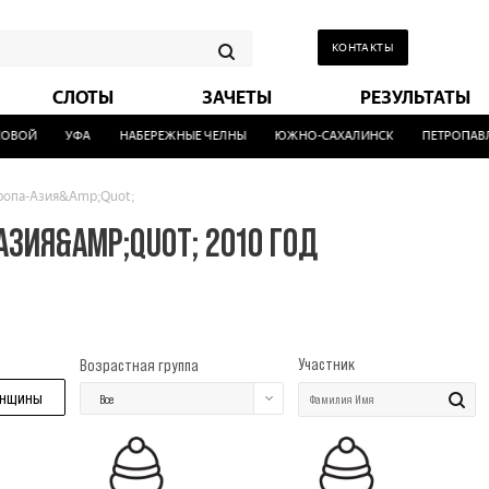
КОНТАКТЫ
СЛОТЫ
ЗАЧЕТЫ
РЕЗУЛЬТАТЫ
ВОЙ
УФА
НАБЕРЕЖНЫЕ ЧЕЛНЫ
ЮЖНО-САХАЛИНСК
ПЕТРОПАВЛО
ропа-Азия&Amp;Quot;
АЗИЯ&AMP;QUOT; 2010 ГОД
Участник
Возрастная группа
нщины
Все