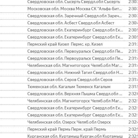
Свердловская обл. Сысерть Свердл.обл Сысерть
2:30:
Московская обл. Москва Москва СК "Альфа-Битца"
2:30:
Свердловская обл. Заречный Свердл.обл Заречный БАЭС
2:30:
Свердловская обл. Асбест Свердл.обл Асбест
2:30:
Свердловская обл. Екатеринбург Свердл.обл Екатеринбург Кировс.
2:30:
Свердловская обл. Екатеринбург Свердл.обл Екатеринбург Ленинс.
2:30:
Пермский край Кизел Пермс. кр. Кизел
2:31:
Свердловская обл. Первоуральск Свердл.обл Первоуральск Старт
2:31:
Свердловская обл. Первоуральск Свердл.обл Первоуральск Старт
2:31:
Челябинская обл. Магнитогорск Челяб.обл Магнитогорск ММК
2:31:
Свердловская обл. Нижний Тагил Свердл.обл Н. Тагил Спутник
2:31:
Свердловская обл. Серов Свердл.обл Серов
2:31:
Тюменская обл. Кагалым Тюменск Кагалым
2:31:
Свердловская обл. Верхняя Пышма Свердл.обл р/п Пышма
2:32:
Челябинская обл. Магнитогорск Челяб.обл Магнитогорск
2:32:
Свердловская обл. Екатеринбург Свердл.обл Екатеринбург Ленинс.
2:32:
Свердловская обл. Екатеринбург Свердл.обл Екатеринбург Чкал.
2:32:
Челябинская обл. Озерск Челяб.обл Озерск
2:32:
Пермский край Пермь Перм. край Пермь
2:32:
Курганская обл. Куртамыш Курган.обл Куртамыш
2:32: