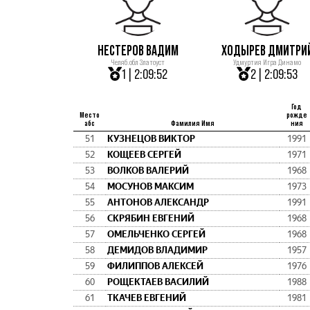
НЕСТЕРОВ ВАДИМ
ХОДЫРЕВ ДМИТРИ
Челяб.обл Златоуст
Удмуртия Игра Динамо
1 | 2:09:52
2 | 2:09:53
Год
Место
рожде
абс
Фамилия Имя
ния
51
КУЗНЕЦОВ ВИКТОР
1991
52
КОЩЕЕВ СЕРГЕЙ
1971
53
ВОЛКОВ ВАЛЕРИЙ
1968
54
МОСУНОВ МАКСИМ
1973
55
АНТОНОВ АЛЕКСАНДР
1991
56
СКРЯБИН ЕВГЕНИЙ
1968
57
ОМЕЛЬЧЕНКО СЕРГЕЙ
1968
58
ДЕМИДОВ ВЛАДИМИР
1957
59
ФИЛИППОВ АЛЕКСЕЙ
1976
60
РОЩЕКТАЕВ ВАСИЛИЙ
1988
61
ТКАЧЕВ ЕВГЕНИЙ
1981