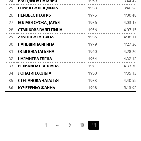
24
БАЯНДИНА НАТАЛЬЯ
1969
3:44:42
25
ГОРЯЧЕВА ЛЮДМИЛА
1963
3:46:56
26
НЕИЗВЕСТНАЯ N5
1975
4:00:48
27
КОЛМОГОРОВА ДАРЬЯ
1986
4:03:47
28
СТАШКОВА ВАЛЕНТИНА
1956
4:07:15
29
АХУНОВА ТАТЬЯНА
1986
4:08:11
30
ПАНЬШИНА ИРИНА
1979
4:27:26
31
ОСИПОВА ТАТЬЯНА
1960
4:28:20
32
НАЗМИЕВА ЕЛЕНА
1964
4:32:12
33
ВЕЛЬКИНА СВЕТЛАНА
1971
4:33:30
34
ЛОПАТИНА ОЛЬГА
1960
4:35:13
35
СТЕПАНОВА НАТАЛЬЯ
1983
4:40:55
36
КУЧЕРЕНКО ЖАННА
1968
5:13:02
1
9
10
11