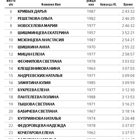
Место
рожде
абс
Фамилия Имя
ния
Команда RL
Время
6
КРИВЫХ ДАРЬЯ
1987
2:43:32
7
РЕШЕТКОВА ОЛЬГА
1982
2:46:20
8
НОВОСЕЛОВА МАРИЯ
1977
2:46:32
9
ШИШМИНЦЕВА ЕКАТЕРИНА
1957
3:52:21
10
МЕХОНЦЕВА АНАСТАСИЯ
1987
2:54:21
11
ШИШКИНА АННА
1970
2:55:22
12
МИЦАН ЕЛЕНА
1977
2:58:57
13
ФЕОФИЛОВА СВЕТЛАНА
1978
3:03:02
14
КЛЕЩЕВНИКОВА НИНА
1963
3:07:03
15
АНДРЕЕВСКИХ НАТАЛЬЯ
1971
3:09:04
16
ЗАМЯТИНА ЮЛИЯ
1985
3:09:59
17
БУКРЕЕВА ЕЛЕНА
1977
3:12:30
18
ПАНТЕЛЕЕВА ПОЛИНА
1988
3:13:53
19
ТЫШОВА СВЕТЛАНА
1971
3:16:21
20
БАБИЧЕВА СВЕТЛАНА
1967
3:18:14
21
КУПРИЯНОВА НАТАЛЬЯ
1974
3:26:48
22
ФЕДОРОВЦЕВА НАДЕЖДА
1978
3:37:07
23
КОЧЕГАРОВА ЕЛЕНА
1962
3:37:51