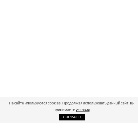
На сайте ипользуются cookies. Продолжая использовать данный сайт, вы
принимаете
условия
СОГЛАСЕН
2026
Russialoppet ®
Серия лыжных марафонов