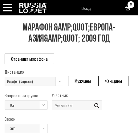
0
Вход
МАРАФОН &AMP;QUOT;ЕВРОПА-
АЗИЯ&AMP;QUOT; 2009 ГОД
Страница марафона
Дистанция
Мужчины
Женщины
Марафон (Марафон)
Участник
Возрастная группа
Все
Сезон
2009