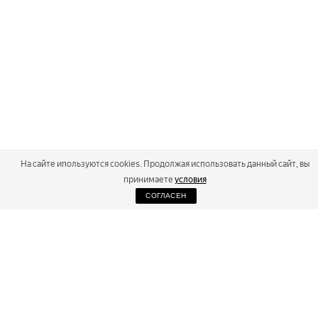
На сайте ипользуются cookies. Продолжая использовать данный сайт, вы
принимаете
условия
СОГЛАСЕН
2026
Russialoppet ®
Серия лыжных марафонов