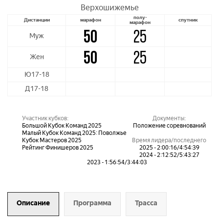
Верхошижемье
полу-
Дистанции
марафон
спутник
марафон
50
25
Муж
50
25
Жен
Ю17-18
Д17-18
Участник кубков:
Документы:
Большой Кубок Команд 2025
Положение соревнований
Малый Кубок Команд 2025: Поволжье
Кубок Мастеров 2025
Время лидера/последнего
Рейтинг Финишеров 2025
2025 - 2:00:16/4:54:39
2024 - 2:12:52/5:43:27
2023 - 1:56:54/3:44:03
Описание
Программа
Трасса