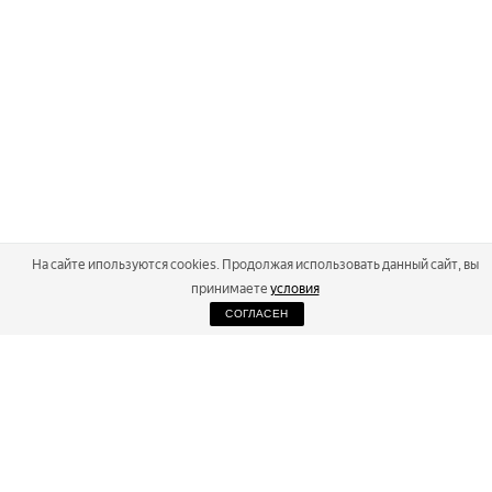
На сайте ипользуются cookies. Продолжая использовать данный сайт, вы
принимаете
условия
СОГЛАСЕН
2026
Russialoppet ®
Серия лыжных марафонов