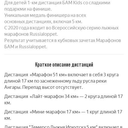
Для детей 1-км дистанция БАМ Kids со сладкими
подаркми на финише.
Уникальная медаль финишера на всех
основных дистанциях, включая 5 км.
С 2020 года входит во Всероссийскую серию лыжных
марафонов Russialoppet.
Результат учитывается в кубковых зачетах Марафонов
БАМ и Russialoppet.
Краткое описание дистанций
Дистанция «Марафон 51 км» включает в себя 3 круга
длиной 17 км по заснеженному льду русла реки
Ангары. Перепад высот отсутствует.
Дистанция «Лайт-марафон 34 км» — 2 круга длиной 17
км.
Дистанция «Мини-марафон 17 км» — 1 круг длиной 17
км.
Дистанция "Темерсо Лыжня Иркутска 5 км" включает в