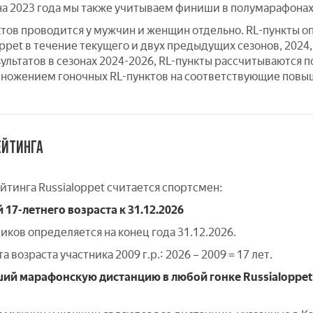
она 2023 года мы также учитываем финиши в полумарафонах
ктов проводится у мужчин и женщин отдельно. RL-пункты оп
ppet в течение текущего и двух предыдущих сезонов, 2024, 
ультатов в сезонах 2024-2026, RL-пункты рассчитываются п
умножением гоночных RL-пунктов на соответствующие по
ЕЙТИНГА
йтинга Russialoppet считается спортсмен:
17-летнего возраста к 31.12.2026
иков определяется на конец года 31.12.2026.
 возраста участника 2009 г.р.: 2026 – 2009 = 17 лет.
ий марафонскую дистанцию в любой гонке Russialoppet