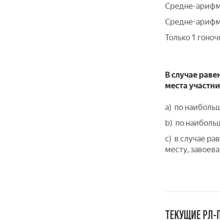
Средне-арифме
Средне-арифме
Только 1 гоноч
В случае рав
места участни
a) по наиболь
b) по наибольш
c) в случае р
месту, завоев
ТЕКУЩИЕ РЛ-