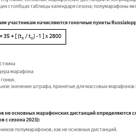
их столбцах таблицы календаря сезона; полумарафоны яв
 участникам начисляются гоночные пункты Russialopp
= 35 + [ (t
/ t
) -1 ] x 2800
х
о
стника
дера марафона
гонки,
ное значение штрафа, принятые для массовых марафонов
ов не основных марафонских дистанций определяются 
в с сезона 2023):
стников полумарафонов, как не основных дистанций.