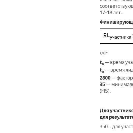
соответствующ
17-18 лет.
Финиширующим
RL
участника
где:
t
— время уча
х
t
— время ли
о
2800
— фактор 
35
— минималь
(FIS).
Для участник
для результато
350 – для уча