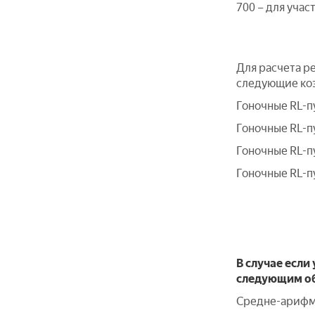
700 – для уча
Для расчета ре
следующие ко
Гоночные RL-пу
Гоночные RL-пу
Гоночные RL-пу
Гоночные RL-пу
В случае если
следующим о
Средне-арифме