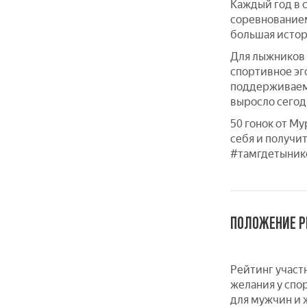
Каждый год в 
соревнованием
большая истор
Для лыжников 
спортивное эго
поддерживаем 
выросло сегод
50 гонок от М
себя и получи
#тамгдетыник
ПОЛОЖЕНИЕ Р
Рейтинг участ
желания у спо
для мужчин и 