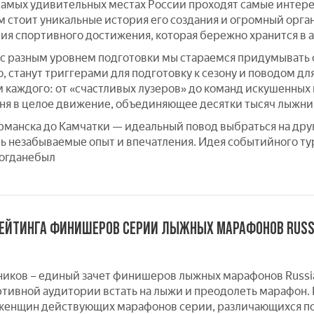
самых удивительных местах России проходят самые инте
 стоит уникальные история его создания и огромный орган
ия спортивного достижения, которая бережно хранится в ар
с разным уровнем подготовки мы стараемся придумывать ф
, станут триггерами для подготовку к сезону и поводом дл
каждого: от «счастливых лузеров» до команд искушенных
ня в целое движение, объединяющее десятки тысяч лыжник
урманска до Камчатки — идеальный повод выбраться на друг
ть незабываемые опыт и впечатления. Идея событийного т
огданебыл
ЕЙТИНГА ФИНИШЕРОВ СЕРИИ ЛЫЖНЫХ МАРАФОНОВ RUSS
ников – единый зачет финишеров лыжных марафонов Russia
ртивной аудитории встать на лыжи и преодолеть марафон.
женщин действующих марафонов серии, различающихся по