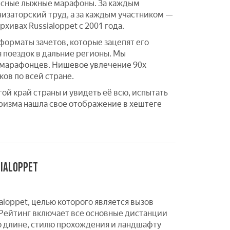
ресные лыжные марафоны. За каждым
изаторский труд, а за каждым участником —
хивах Russialoppet с 2001 года.
орматы зачетов, которые зацепят его
я поездок в дальние регионы. Мы
 марафонцев. Нишевое увлечение 90х
ов по всей стране.
ой край страны и увидеть её всю, испытать
уризма нашла свое отображение в хештеге
IALOPPET
loppet, целью которого является вызов
 Рейтинг включает все основные дистанции
 длине, стилю прохождения и ландшафту