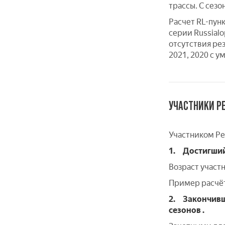
трассы. С сез
Расчет RL-пун
серии Russialo
отсутствия рез
2021, 2020 с 
УЧАСТНИКИ Р
Участником Ре
1.
Достигший 
Возраст участн
Пример расчёта
2.
Закончивш
сезонов .