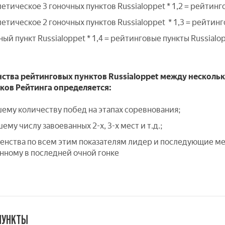
тическое 3 гоночных пунктов Russialoppet * 1,2 = рейтинг
тическое 2 гоночных пунктов Russialoppet * 1,3 = рейтинг
ный пункт Russialoppet * 1,4 = рейтинговые пункты Russialo
енства рейтинговых пунктов Russialoppet между нескол
ков Рейтинга определяется:
шему количеству побед на этапах соревнования;
ему числу завоеванных 2-х, 3-х мест и т.д.;
авенства по всем этим показателям лидер и последующие м
анному в последней очной гонке
ПУНКТЫ