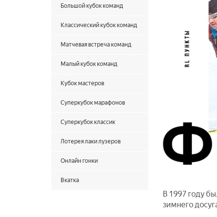
Большой кубок команд
Классический кубок команд
Матчевая встреча команд
Малый кубок команд
Кубок мастеров
Суперкубок марафонов
Суперкубок классик
Лотерея лаки лузеров
Онлайн гонки
Вкатка
В 1997 году б
зимнего досуг