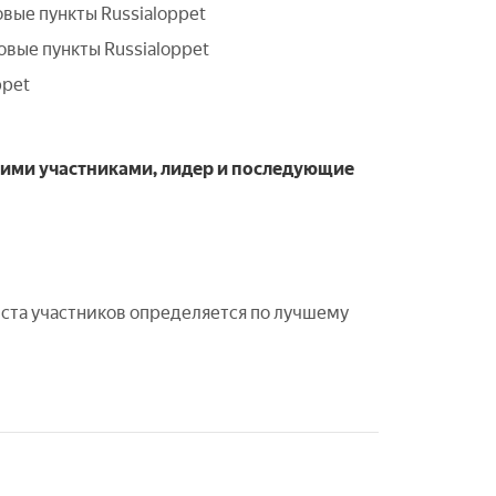
овые пункты Russialoppet
овые пункты Russialoppet
ppet
ькими участниками, лидер и последующие
еста участников определяется по лучшему