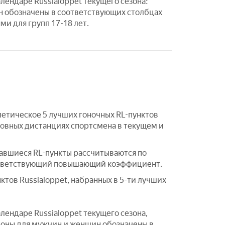
лендаре Russialoppet текущего сезона:
 обозначены в соответствующих столбцах
и для групп 17-18 лет.
метическое 5 лучших гоночных RL-пунктов
новных дистанциях спортсмена в текущем и
ставшиеся RL-пункты рассчитываются по
 соответствующий повышающий коэффициент.
тов Russialoppet, набранных в 5-ти лучших
лендаре Russialoppet текущего сезона,
фоны для мужчин и женщин обозначены в