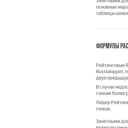
Зачетными для
основные мара
таблицы кален
ФОРМУЛЫ РАС
Рейтинговые R
Russialoppet,
двух предыдущи
В случае недо
гонкам более 
Лидер Рейтинг
гонках.
Зачетными для
включая гонки