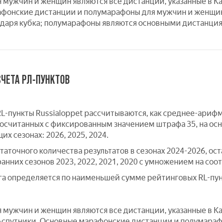
 мужчин и женщин являются все дистанции, указанные в Ка
фонские дистанции и полумарафоны для мужчин и женщин
даря кубка; полумарафоны являются основными дистанциям
ЧЕТА РЛ-ПУНКТОВ
L-пункты Russialoppet рассчитываются, как среднее-ариф
 посчитанных с фиксированным значением штрафа 35, на ос
х сезонах: 2026, 2025, 2024.
статочного количества результатов в сезонах 2024-2026, о
ранних сезонов 2023, 2022, 2021, 2020 с умножением на
а определяется по наименьшей сумме рейтинговых RL-пунк
 мужчин и женщин являются все дистанции, указанные в Ка
-спутники. Основные марафонские дистанции и полумара