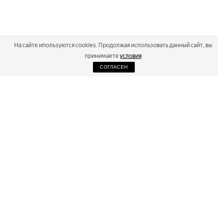
На сайте ипользуются cookies. Продолжая использовать данный сайт, вы
принимаете
условия
СОГЛАСЕН
2026
Russialoppet ®
Серия лыжных марафонов
RUSSIALOPPET
МАРАФОНЫ
РЕЗУЛЬТАТЫ
МАГАЗИН