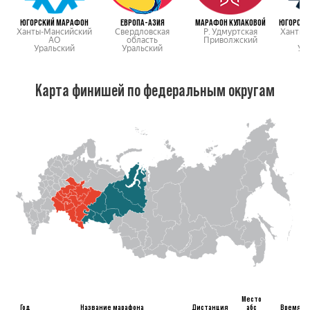
ЮГОРСКИЙ МАРАФОН
ЕВРОПА-АЗИЯ
МАРАФОН КУЛАКОВОЙ
ЮГОРСКИ
Ханты-Мансийский
Свердловская
Р. Удмуртская
Ханты-
АО
область
Приволжский
Уральский
Уральский
Ур
Карта финишей по федеральным округам
Место
Год
Название марафона
Дистанция
абс
Время