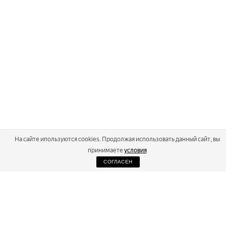
На сайте ипользуются cookies. Продолжая использовать данный сайт, вы
принимаете
условия
СОГЛАСЕН
2026
Russialoppet ®
Серия лыжных марафонов