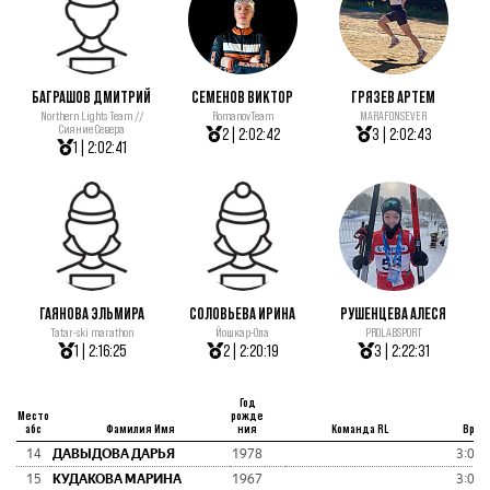
БАГРАШОВ ДМИТРИЙ
СЕМЕНОВ ВИКТОР
ГРЯЗЕВ АРТЕМ
Northern Lights Team //
RomanovTeam
MARAFONSEVER
Сияние Севера
2 | 2:02:42
3 | 2:02:43
1 | 2:02:41
ГАЯНОВА ЭЛЬМИРА
СОЛОВЬЕВА ИРИНА
РУШЕНЦЕВА АЛЕСЯ
Tatar-ski marathon
Йошкар-Ола
PROLABSPORT
1 | 2:16:25
2 | 2:20:19
3 | 2:22:31
Год
Место
рожде
абс
Фамилия Имя
ния
Команда RL
Врем
14
ДАВЫДОВА ДАРЬЯ
1978
3:05:
15
КУДАКОВА МАРИНА
1967
3:07: