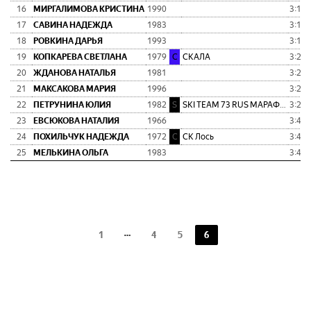
16
МИРГАЛИМОВА КРИСТИНА
1990
3:13:
17
САВИНА НАДЕЖДА
1983
3:13:
18
РОВКИНА ДАРЬЯ
1993
3:19:
19
КОПКАРЕВА СВЕТЛАНА
1979
С
СКАЛА
3:21:
20
ЖДАНОВА НАТАЛЬЯ
1981
3:23:
21
МАКСАКОВА МАРИЯ
1996
3:27:
22
ПЕТРУНИНА ЮЛИЯ
1982
S
SKI TEAM 73 RUS МАРАФОНСКАЯ КО
3:28:
23
ЕВСЮКОВА НАТАЛИЯ
1966
3:41:
24
ПОХИЛЬЧУК НАДЕЖДА
1972
С
СК Лось
3:45:
25
МЕЛЬКИНА ОЛЬГА
1983
3:46:
1
4
5
6