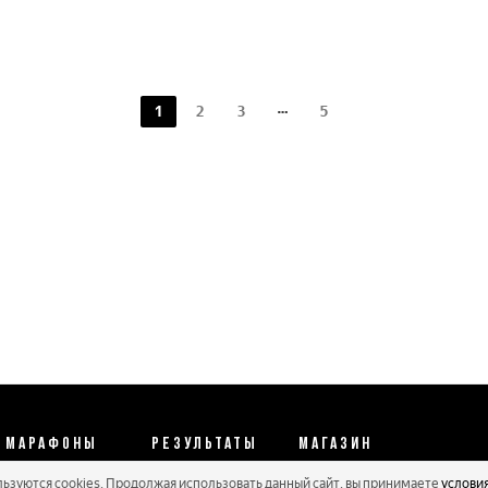
1
2
3
5
МАРАФОНЫ
РЕЗУЛЬТАТЫ
МАГАЗИН
льзуются cookies. Продолжая использовать данный сайт, вы принимаете
услови
Календарь 2026
Протоколы 2025
Реквизиты