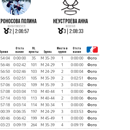
ЕРОНОСОВА ПОЛИНА
НЕУСТРОЕВА АННА
MARAFONSEVER
NEUSTAR
2 | 2:06:57
3 | 2:08:33
Отста
RL
Место в
Отста
Время
вание
пункты
Группа
группе
вание
:54:04
0:00:00
35
М 35-39
1
0:00:00
Фото
:56:46
0:02:42
101
М 24-29
1
0:00:00
Фото
:56:50
0:02:46
103
М 24-29
2
0:00:04
Фото
:56:55
0:02:51
105
М 35-39
2
0:02:51
Фото
:57:06
0:03:02
109
М 35-39
3
0:03:02
Фото
:57:08
0:03:04
110
М 40-44
1
0:00:00
Фото
:57:14
0:03:10
113
М 40-44
2
0:00:06
Фото
:57:18
0:03:14
114
М 30-34
1
0:00:00
Фото
:00:39
0:06:35
197
М 24-29
3
0:03:53
Фото
:00:46
0:06:42
199
М 45-49
1
0:00:00
Фото
:03:23
0:09:19
264
М 35-39
4
0:09:19
Фото