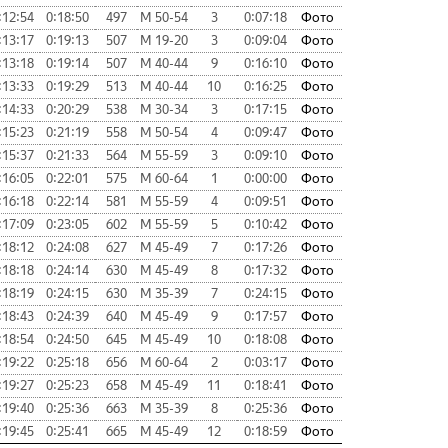
:12:54
0:18:50
497
М 50-54
3
0:07:18
Фото
:13:17
0:19:13
507
М 19-20
3
0:09:04
Фото
:13:18
0:19:14
507
М 40-44
9
0:16:10
Фото
:13:33
0:19:29
513
М 40-44
10
0:16:25
Фото
:14:33
0:20:29
538
М 30-34
3
0:17:15
Фото
:15:23
0:21:19
558
М 50-54
4
0:09:47
Фото
:15:37
0:21:33
564
М 55-59
3
0:09:10
Фото
:16:05
0:22:01
575
М 60-64
1
0:00:00
Фото
:16:18
0:22:14
581
М 55-59
4
0:09:51
Фото
:17:09
0:23:05
602
М 55-59
5
0:10:42
Фото
:18:12
0:24:08
627
М 45-49
7
0:17:26
Фото
:18:18
0:24:14
630
М 45-49
8
0:17:32
Фото
:18:19
0:24:15
630
М 35-39
7
0:24:15
Фото
:18:43
0:24:39
640
М 45-49
9
0:17:57
Фото
:18:54
0:24:50
645
М 45-49
10
0:18:08
Фото
:19:22
0:25:18
656
М 60-64
2
0:03:17
Фото
:19:27
0:25:23
658
М 45-49
11
0:18:41
Фото
:19:40
0:25:36
663
М 35-39
8
0:25:36
Фото
:19:45
0:25:41
665
М 45-49
12
0:18:59
Фото