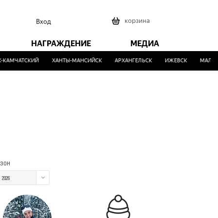
0
корзина
Вход
НАГРАЖДЕНИЕ
МЕДИА
КАМЧАТСКИЙ
ХАНТЫ-МАНСИЙСК
АРХАНГЕЛЬСК
ИЖЕВСК
МАЛИНО
зон
2026