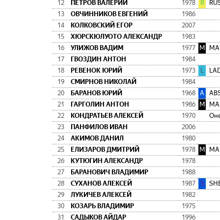
12
ПЕТРОВ ВАЛЕРИЙ
1978
R
RU
13
ОВЧИННИКОВ ЕВГЕНИЙ
1986
14
КОЛКОВСКИЙ ЕГОР
2007
15
ХЮРСКЮЛУОТО АЛЕКСАНДР
1983
16
УЛИЖОВ ВАДИМ
1977
М
МА
17
ГВОЗДИН АНТОН
1984
18
РЕВЕНОК ЮРИЙ
1973
L
LA
19
СМИРНОВ НИКОЛАЙ
1984
20
БАРАНОВ ЮРИЙ
1968
A
AB
21
ГАРГОЛИН АНТОН
1986
М
МА
22
КОНДРАТЬЕВ АЛЕКСЕЙ
1970
Оне
23
ПАНФИЛОВ ИВАН
2006
24
АКИМОВ ДАНИЛ
1980
25
ЕЛИЗАРОВ ДМИТРИЙ
1978
М
МА
26
КУТЮГИН АЛЕКСАНДР
1978
27
БАРАНОВИЧ ВЛАДИМИР
1988
28
СУХАНОВ АЛЕКСЕЙ
1987
S
SH
29
ЛУКИЧЕВ АЛЕКСЕЙ
1982
30
КОЗАРЬ ВЛАДИМИР
1975
31
САДЫКОВ АЙДАР
1996