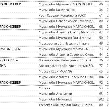
РАФОНСЕВЕР
Мурм. обл. Мурманск МАРАФОНСЕВЕР
46
2
Мурм. обл. Кандалакша
34
2
Респ. Карелия Кондопога YORC
61
2
Мурм. обл. Североморск SeverRun/Северное сияние
60
2
РАФОНСЕВЕР
Мурм. обл. Мурманск МАРАФОНСЕВЕР
68
2
Мурм. обл. Апатиты Apatity Marathon Team
47
2
Мурм. обл. Мурманск Гольфстрим
50
2
Московская обл. Пушкино Парма
49
2
RAFONSEVER
Мурм. обл. Мурманск MARAFONSEVER
23
2
Мурм. обл. Апатиты Северное Сияние
44
2
SSIALAPOTь
Липецкая обл. Лебедянь RUSSIALAPOTь
26
2
ЛНА
Архангельская обл. Архангельск ВОЛНА
77
2
Москва KEEP MOVING
65
2
Мурм. обл. Апатиты Северное Сияние
104
2
РАФОНСЕВЕР
Мурм. обл. Мурманск МАРАФОНСЕВЕР
92
2
Москва
53
2
Мурм. обл. Алакуртти
93
2
Мурм. обл. Мурманск
202
2
Тверская обл. Удомля Калининская АЭС
80
2