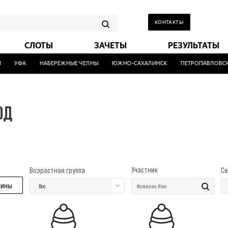
КОНТАКТЫ
СЛОТЫ
ЗАЧЕТЫ
РЕЗУЛЬТАТЫ
УФА
НАБЕРЕЖНЫЕ ЧЕЛНЫ
ЮЖНО-САХАЛИНСК
ПЕТРОПАВЛОВСК-
ОД
Участник
Возрастная группа
Се
ины
Все