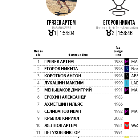
ГРЯЗЕВ АРТЕМ
ЕГОРОВ НИКИТА
MARAFONSEVER
Northern Lights Team/Сияние Сев
1 | 1:54:04
2 | 1:56:46
Год
Место
рожде
абс
Фамилия Имя
ния
1
ГРЯЗЕВ АРТЕМ
1988
M
MA
2
ЕГОРОВ НИКИТА
1998
N
3
КОРОТКОВ АНТОН
1998
A
ABS
4
ЛУКАШИН МАКСИМ
1990
L
LA
5
МЕНЬШАКОВ ДМИТРИЙ
1991
M
MA
6
ЕРОХИН АЛЕКСАНДР
1983
7
АХМЕТШИН ИЛЬЯС
1986
8
СЕЛИВАНОВ ИВАН
1992
M
MA
9
КРЫЛОВ КИРИЛЛ
2002
10
ЖЕЛНОВ АРТЕМ
1981
W
WeS
11
ПЕТУХОВ ВИКТОР
1991