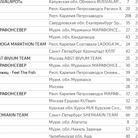
SSIALAPOTь
Калужская обл. Обнинск RUSSIALAPOTь
7
2
Респ. Карелия Петрозаводск Регион X
20
2
Респ. Карелия Петрозаводск
208
2
Свердловская обл. Екатеринбург Spirin Team
35
2
РАФОНСЕВЕР
Мурм. обл. Мурманск МАРАФОНСЕВЕР
27
2
Мурм. обл. Кандалакша
43
2
DOGA MARATHON TEAM
Респ. Карелия Сортавала LADOGA MARATHON TEAM
24
2
Санкт-Петербург Кронштадт КЛЛГ
42
2
ST BIVIUM TEAM
Москва ABST BIVIUM TEAM
25
2
РАФОНСЕВЕР
Мурм. обл. Мурманск МАРАФОНСЕВЕР
30
2
жец - Feel The Fish
Респ. Карелия Петрозаводск Онежец - Feel The Fish
39
2
Мурм. обл. Мурманск
36
2
Москва
28
2
РАФОНСЕВЕР
Респ. Карелия Петрозаводск МАРАФОНСЕВЕР
37
2
Москва Ершово KUTeam
32
2
Курская обл. Курск М/К Курские Соловьи
105
2
EMIAKIN TEAM
Санкт-Петербург SHEMIAKIN TEAM
66
2
Мурм. обл. Апатиты
8
2
Мурм. обл. Никель Заречье
57
2
Челябинская обл. Аша
40
2