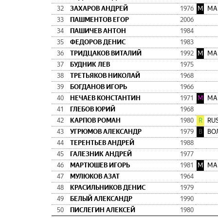
32
ЗАХАРОВ АНДРЕЙ
1976
М
МА
33
ПАШМЕНТОВ ЕГОР
2006
34
ПАШИЧЕВ АНТОН
1984
35
ФЕДОРОВ ДЕНИС
1983
36
ТРИДЦАКОВ ВИТАЛИЙ
1992
М
МА
37
БУДНИК ЛЕВ
1975
38
ТРЕТЬЯКОВ НИКОЛАЙ
1968
39
БОГДАНОВ ИГОРЬ
1966
40
НЕЧАЕВ КОНСТАНТИН
1971
M
MA
41
ГЛЕБОВ ЮРИЙ
1968
42
КАРПОВ РОМАН
1980
R
RU
43
УГРЮМОВ АЛЕКСАНДР
1979
В
ВО
44
ТЕРЕНТЬЕВ АНДРЕЙ
1988
45
ГАЛЕЗНИК АНДРЕЙ
1977
46
МАРТЮШЕВ ИГОРЬ
1981
М
МА
47
МУЛЮКОВ АЗАТ
1964
48
КРАСИЛЬНИКОВ ДЕНИС
1979
49
БЕЛЫЙ АЛЕКСАНДР
1990
50
ПИСЛЕГИН АЛЕКСЕЙ
1980