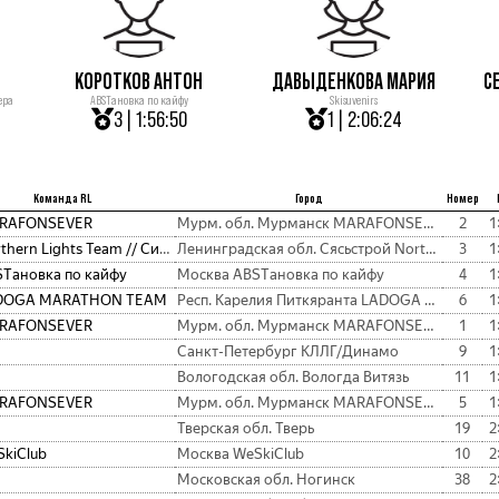
КОРОТКОВ АНТОН
ДАВЫДЕНКОВА МАРИЯ
С
ера
ABSTановка по кайфу
Skisuvenirs
3 | 1:56:50
1 | 2:06:24
Команда RL
Город
Номер
RAFONSEVER
Мурм. обл. Мурманск MARAFONSEVER
2
1
Northern Lights Team // Сияние Севера
Ленинградская обл. Сясьстрой Northern Lights Team/Сияние Севера
3
1
Tановка по кайфу
Москва ABSTановка по кайфу
4
1
DOGA MARATHON TEAM
Респ. Карелия Питкяранта LADOGA MARATHON TEAM
6
1
RAFONSEVER
Мурм. обл. Мурманск MARAFONSEVER
1
1
Санкт-Петербург КЛЛГ/Динамо
9
1
Вологодская обл. Вологда Витязь
11
1
RAFONSEVER
Мурм. обл. Мурманск MARAFONSEVER
5
1
Тверская обл. Тверь
19
2
kiClub
Москва WeSkiClub
10
2
Московская обл. Ногинск
38
2