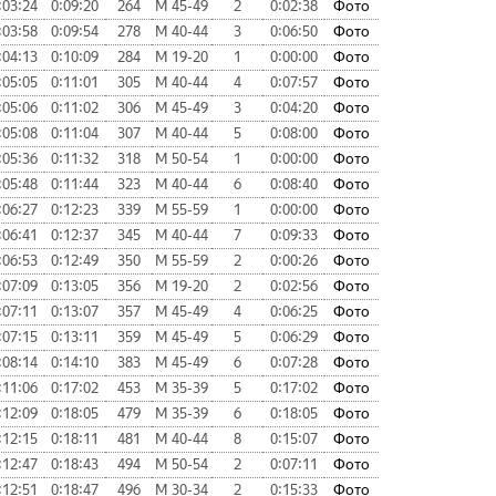
:03:24
0:09:20
264
М 45-49
2
0:02:38
Фото
:03:58
0:09:54
278
М 40-44
3
0:06:50
Фото
:04:13
0:10:09
284
М 19-20
1
0:00:00
Фото
:05:05
0:11:01
305
М 40-44
4
0:07:57
Фото
:05:06
0:11:02
306
М 45-49
3
0:04:20
Фото
:05:08
0:11:04
307
М 40-44
5
0:08:00
Фото
:05:36
0:11:32
318
М 50-54
1
0:00:00
Фото
:05:48
0:11:44
323
М 40-44
6
0:08:40
Фото
:06:27
0:12:23
339
М 55-59
1
0:00:00
Фото
:06:41
0:12:37
345
М 40-44
7
0:09:33
Фото
:06:53
0:12:49
350
М 55-59
2
0:00:26
Фото
:07:09
0:13:05
356
М 19-20
2
0:02:56
Фото
:07:11
0:13:07
357
М 45-49
4
0:06:25
Фото
:07:15
0:13:11
359
М 45-49
5
0:06:29
Фото
:08:14
0:14:10
383
М 45-49
6
0:07:28
Фото
:11:06
0:17:02
453
М 35-39
5
0:17:02
Фото
:12:09
0:18:05
479
М 35-39
6
0:18:05
Фото
:12:15
0:18:11
481
М 40-44
8
0:15:07
Фото
:12:47
0:18:43
494
М 50-54
2
0:07:11
Фото
:12:51
0:18:47
496
М 30-34
2
0:15:33
Фото