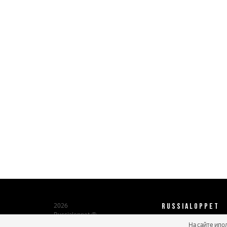
RUSSIALOPPET
2026
Russialoppet ®
Серия лыжных марафонов
На сайте ипо
О нас