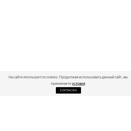
На сайте ипользуются cookies. Продолжая использовать данный сайт, вы
принимаете
условия
СОГЛАСЕН
2026
Russialoppet ®
Серия лыжных марафонов