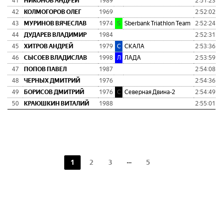
41
НИКОНОВ АНДРЕЙ
1989
2:51:23
0
42
КОЛМОГОРОВ ОЛЕГ
1969
2:52:02
0
43
МУРИНОВ ВЯЧЕСЛАВ
1974
S
Sberbank Triathlon Team
2:52:24
0
44
ДУДАРЕВ ВЛАДИМИР
1984
2:52:31
0
45
ХИТРОВ АНДРЕЙ
1979
С
СКАЛА
2:53:36
0
46
СЫСОЕВ ВЛАДИСЛАВ
1998
Л
ЛАДА
2:53:59
0
47
ПОПОВ ПАВЕЛ
1987
2:54:08
0
48
ЧЕРНЫХ ДМИТРИЙ
1976
2:54:36
0
49
БОРИСОВ ДМИТРИЙ
1976
С
Северная Двина-2
2:54:49
0
50
КРАЮШКИН ВИТАЛИЙ
1988
2:55:01
0
1
2
3
5