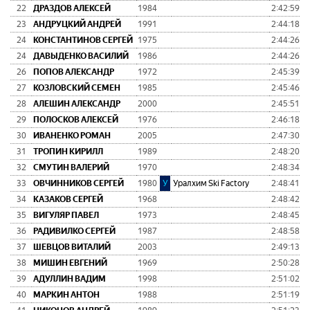
22
ДРАЗДОВ АЛЕКСЕЙ
1984
2:42:59
0
23
АНДРУЦКИЙ АНДРЕЙ
1991
2:44:18
0
24
КОНСТАНТИНОВ СЕРГЕЙ
1975
2:44:26
0
24
ДАВЫДЕНКО ВАСИЛИЙ
1986
2:44:26
0
26
ПОПОВ АЛЕКСАНДР
1972
2:45:39
0
27
КОЗЛОВСКИЙ СЕМЕН
1985
2:45:46
0
28
АЛЕШИН АЛЕКСАНДР
2000
2:45:51
0
29
ПОЛОСКОВ АЛЕКСЕЙ
1976
2:46:18
0
30
ИВАНЕНКО РОМАН
2005
2:47:30
0
31
ТРОПИН КИРИЛЛ
1989
2:48:20
0
32
СМУТИН ВАЛЕРИЙ
1970
2:48:34
0
33
ОВЧИННИКОВ СЕРГЕЙ
1980
У
Уралхим Ski Factory
2:48:41
0
34
КАЗАКОВ СЕРГЕЙ
1968
2:48:42
0
35
ВИГУЛЯР ПАВЕЛ
1973
2:48:45
0
36
РАДИВИЛКО СЕРГЕЙ
1987
2:48:58
0
37
ШЕВЦОВ ВИТАЛИЙ
2003
2:49:13
0
38
МИШИН ЕВГЕНИЙ
1969
2:50:28
0
39
АДУЛЛИН ВАДИМ
1998
2:51:02
0
40
МАРКИН АНТОН
1988
2:51:19
0