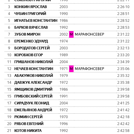
2
СОКОЛОВ ГРИГОРИЙ
1996
2:22:11
0
3
КОНКИН ЯРОСЛАВ
2003
2:26:10
0
4
ЧУБИН ГРИГОРИЙ
1990
2:28:51
0
5
ИГНАТЬЕВ КОНСТАНТИН
1986
2:28:52
0
6
БАРКОВ ВЯЧЕСЛАВ
1992
2:28:53
0
7
ЗУБОВ МИРОН
2002
М
МАРАФОНСЕВЕР
2:31:22
0
8
ЕРЕМЕНКО ЭДУАРД
1974
2:31:22
0
9
БОРОДАТОВ СЕРГЕЙ
2003
2:32:13
0
10
КОРОБКОВ ЕГОР
1989
2:33:20
0
11
ГРИШАНОВ НИКОЛАЙ
2004
2:34:39
0
12
НЕЧАЕВ КОНСТАНТИН
1971
М
МАРАФОНСЕВЕР
2:35:06
0
13
АБАКУМОВ НИКОЛАЙ
1979
2:35:32
0
14
ДАВЖУК АЛЕКСАНДР
1972
2:35:38
0
15
ЯМЩИКОВ ДМИТРИЙ
1986
2:39:58
0
15
ГРИБОВСКИЙ СЕРГЕЙ
1991
2:39:58
0
17
СИРАДЧУК ЛЕОНИД
2004
2:41:25
0
18
ЕМЕЛЬЯНОВ АНДРЕЙ
1972
2:41:42
0
19
РЮМИН СЕРГЕЙ
1970
2:42:18
0
20
РЯБОВ ЕВГЕНИЙ
1996
2:42:42
0
21
КОТОВ НИКИТА
1992
2:42:58
0