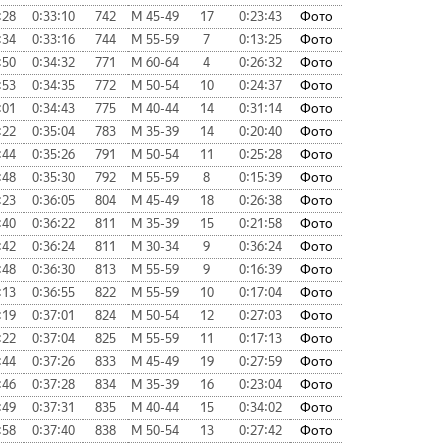
:28
0:33:10
742
М 45-49
17
0:23:43
Фото
:34
0:33:16
744
М 55-59
7
0:13:25
Фото
:50
0:34:32
771
М 60-64
4
0:26:32
Фото
:53
0:34:35
772
М 50-54
10
0:24:37
Фото
:01
0:34:43
775
М 40-44
14
0:31:14
Фото
:22
0:35:04
783
М 35-39
14
0:20:40
Фото
:44
0:35:26
791
М 50-54
11
0:25:28
Фото
:48
0:35:30
792
М 55-59
8
0:15:39
Фото
:23
0:36:05
804
М 45-49
18
0:26:38
Фото
:40
0:36:22
811
М 35-39
15
0:21:58
Фото
:42
0:36:24
811
М 30-34
9
0:36:24
Фото
:48
0:36:30
813
М 55-59
9
0:16:39
Фото
:13
0:36:55
822
М 55-59
10
0:17:04
Фото
:19
0:37:01
824
М 50-54
12
0:27:03
Фото
:22
0:37:04
825
М 55-59
11
0:17:13
Фото
:44
0:37:26
833
М 45-49
19
0:27:59
Фото
:46
0:37:28
834
М 35-39
16
0:23:04
Фото
:49
0:37:31
835
М 40-44
15
0:34:02
Фото
:58
0:37:40
838
М 50-54
13
0:27:42
Фото