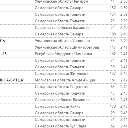
Ульяновская область Нейтрон
41
2:38
Самарская область Самара
132
2:39
Самарская область Тольятти
134
2:39
Самарская область Тольятти
23
2:39
Саратовская область Балаково
34
2:40
Самарская область Самара
188
2:40
ОСЬ
Ульяновская область Ульяновск
33
2:40
Ульяновская область Димитровград
147
2:41
н 13
Република Мордовия Чамзинка
162
2:41
Самарская область Тольятти
74
2:41
Самарская область Тольятти
39
2:41
Самарская область Жигулевск
137
2:42
АЛЬФА-БИТЦА"
Московская область Альфа-Бицца
161
2:42
Самарская область Подстепки
85
2:42
Самарская область Тольятти
43
2:43
Саратовская область Балаково
50
2:43
Самарская область Чайка
170
2:43
Самарская область Самара
29
2:43
Самарская область Тольятти
51
2:44
Самарская область К/л "Лада"
62
2:44