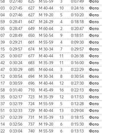
:58
0:27:40
625
М 55-59
3
0:07:49
Фото
:03
0:27:45
627
М 40-44
10
0:24:16
Фото
:04
0:27:46
627
М 19-20
5
0:10:20
Фото
:59
0:28:41
647
М 24-29
4
0:18:18
Фото
:05
0:28:47
649
М 60-64
2
0:20:47
Фото
:07
0:28:49
650
М 50-54
9
0:18:51
Фото
:39
0:29:21
661
М 55-59
4
0:09:30
Фото
:15
0:29:57
674
М 30-34
7
0:29:57
Фото
:25
0:30:07
677
М 40-44
11
0:26:38
Фото
:42
0:30:24
683
М 35-39
11
0:16:00
Фото
:47
0:30:29
685
М 60-64
3
0:22:29
Фото
:12
0:30:54
694
М 30-34
8
0:30:54
Фото
:17
0:30:59
696
М 40-44
12
0:27:30
Фото
:58
0:31:40
710
М 45-49
16
0:22:13
Фото
:35
0:32:17
723
М 35-39
12
0:17:53
Фото
:37
0:32:19
724
М 55-59
5
0:12:28
Фото
:51
0:32:33
729
М 40-44
13
0:29:04
Фото
:57
0:32:39
731
М 35-39
13
0:18:15
Фото
:14
0:32:56
737
М 19-20
6
0:15:30
Фото
:22
0:33:04
740
М 55-59
6
0:13:13
Фото