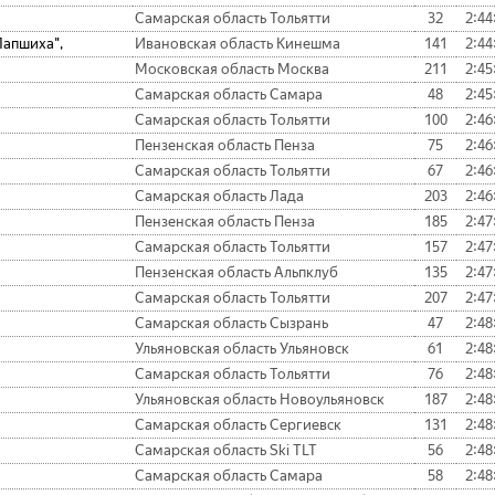
Самарская область Тольятти
32
2:44
Лапшиха",
Ивановская область Кинешма
141
2:44
Московская область Москва
211
2:45
Самарская область Самара
48
2:45
Самарская область Тольятти
100
2:46
Пензенская область Пенза
75
2:46
Самарская область Тольятти
67
2:46
Самарская область Лада
203
2:46
Пензенская область Пенза
185
2:47
Самарская область Тольятти
157
2:47
Пензенская область Альпклуб
135
2:47
Самарская область Тольятти
207
2:47
Самарская область Сызрань
47
2:48
Ульяновская область Ульяновск
61
2:48
Самарская область Тольятти
76
2:48
Ульяновская область Новоульяновск
187
2:48
Самарская область Сергиевск
131
2:48
Самарская область Ski TLT
56
2:48
Самарская область Самара
58
2:48