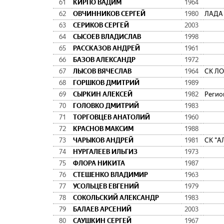
61
КИРПО ВАДИМ
1964
62
ОВЧИННИКОВ СЕРГЕЙ
1980
ЛАДА
63
СЕРИКОВ СЕРГЕЙ
2003
64
СЫСОЕВ ВЛАДИСЛАВ
1998
65
РАССКАЗОВ АНДРЕЙ
1961
66
БАЗОВ АЛЕКСАНДР
1972
67
ЛЫСОВ ВЯЧЕСЛАВ
1964
СК Л
68
ГОРШКОВ ДМИТРИЙ
1989
69
СЫРКИН АЛЕКСЕЙ
1982
Регио
70
ГОЛОВКО ДМИТРИЙ
1983
71
ТОРГОВЦЕВ АНАТОЛИЙ
1960
72
КРАСНОВ МАКСИМ
1988
73
ЧАРЫКОВ АНДРЕЙ
1981
СК "
74
НУРГАЛЕЕВ ИЛЬГИЗ
1973
75
ФЛОРА НИКИТА
1987
76
СТЕШЕНКО ВЛАДИМИР
1963
77
УСОЛЬЦЕВ ЕВГЕНИЙ
1979
78
СОКОЛЬСКИЙ АЛЕКСАНДР
1983
79
БАЛАЕВ АРСЕНИЙ
2003
80
САУШКИН СЕРГЕЙ
1967