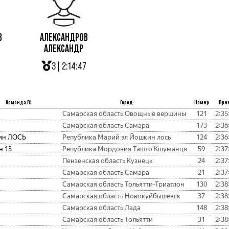
В
АЛЕКСАНДРОВ
АЛЕКСАНДР
3 | 2:14:47
Команда RL
Город
Номер
Вре
Самарская область Овощные вершины
121
2:35
Самарская область Самара
173
2:36
ин ЛОСЬ
Република Марий эл Йошкин лось
124
2:36
н 13
Република Мордовия Ташто Кшуманця
59
2:37
Пензенская область Кузнецк
24
2:37
Самарская область Самара
21
2:37
Самарская область Тольятти-Триатлон
130
2:38
Самарская область Новокуйбышевск
37
2:38
Самарская область Лада
148
2:38
Самарская область Тольятти
31
2:38