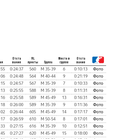
Отста
RL
Место в
Отста
мя
вание
пункты
Группа
группе
вание
:55
0:24:37
560
М 35-39
6
0:10:13
Фото
:06
0:24:48
564
М 40-44
9
0:21:19
Фото
:15
0:24:57
567
М 35-39
7
0:10:33
Фото
:13
0:25:55
588
М 35-39
8
0:11:31
Фото
:16
0:25:58
589
М 45-49
13
0:16:31
Фото
:18
0:26:00
589
М 35-39
9
0:11:36
Фото
:02
0:26:44
605
М 45-49
14
0:17:17
Фото
:17
0:26:59
610
М 50-54
8
0:17:01
Фото
:33
0:27:15
616
М 35-39
10
0:12:51
Фото
:45
0:27:27
620
М 45-49
15
0:18:00
Фото