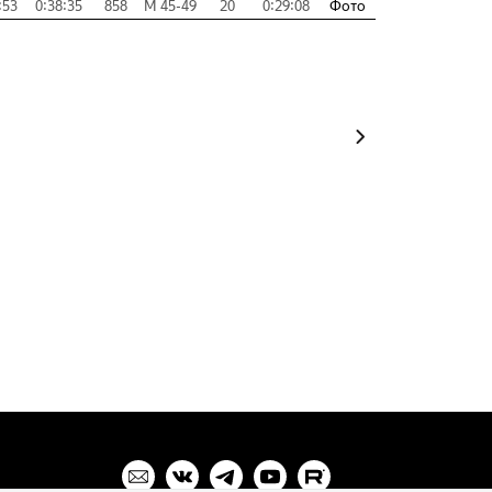
:53
0:38:35
858
М 45-49
20
0:29:08
Фото