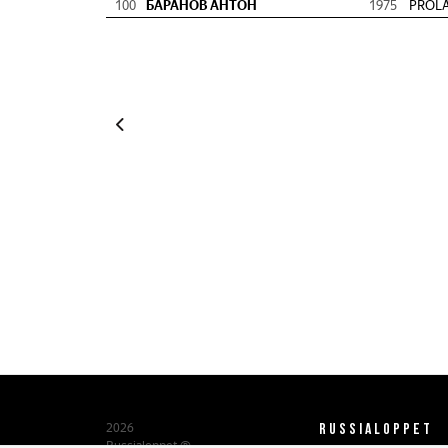
100
БАРАНОВ АНТОН
1975
PROL
RUSSIALOPPET
2026
Russialoppet ®