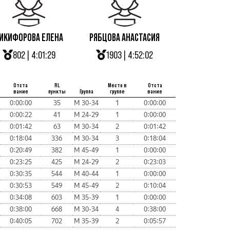
ИКИФОРОВА ЕЛЕНА
РЯБЦОВА АНАСТАСИЯ
802 | 4:01:29
1903 | 4:52:02
Отста
RL
Место в
Отста
вание
пункты
Группа
группе
вание
0:00:00
35
М 30-34
1
0:00:00
0:00:22
41
М 24-29
1
0:00:00
0:01:42
63
М 30-34
2
0:01:42
0:18:04
336
М 30-34
3
0:18:04
0:20:49
382
М 45-49
1
0:00:00
0:23:25
425
М 24-29
2
0:23:03
0:30:35
544
М 40-44
1
0:00:00
0:30:53
549
М 45-49
2
0:10:04
0:34:08
603
М 35-39
1
0:00:00
0:38:00
668
М 30-34
4
0:38:00
0:40:05
702
М 35-39
2
0:05:57