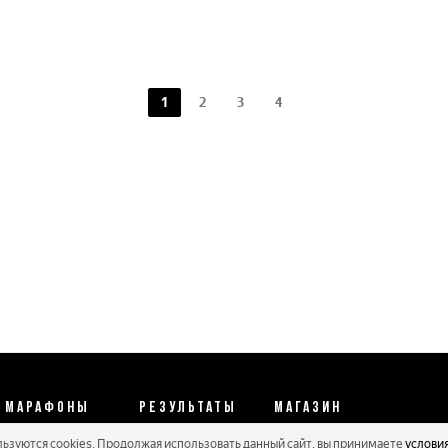
1
2
3
4
МАРАФОНЫ
РЕЗУЛЬТАТЫ
МАГАЗИН
льзуются cookies. Продолжая использовать данный сайт, вы принимаете
услови
Календарь 2026
Протоколы 2025
Реквизиты