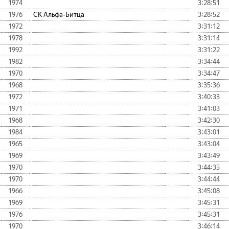
1974
3:28:51
1976
СК Альфа-Битца
3:28:52
1972
3:31:12
1978
3:31:14
1992
3:31:22
1982
3:34:44
1970
3:34:47
1968
3:35:36
1972
3:40:33
1971
3:41:03
1968
3:42:30
1984
3:43:01
1965
3:43:04
1969
3:43:49
1970
3:44:35
1970
3:44:44
1966
3:45:08
1969
3:45:31
1976
3:45:31
1970
3:46:14