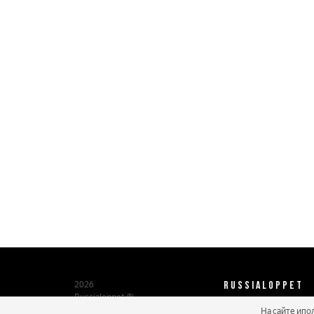
RUSSIALOPPET
2026
Russialoppet ®
Серия лыжных марафонов
На сайте ипо
О нас