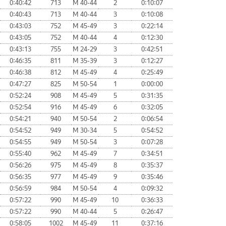
0:40:42
713
М 40-44
2
0:10:07
0:40:43
713
М 40-44
3
0:10:08
0:43:03
752
М 45-49
3
0:22:14
0:43:05
752
М 40-44
4
0:12:30
0:43:13
755
М 24-29
3
0:42:51
0:46:35
811
М 35-39
3
0:12:27
0:46:38
812
М 45-49
4
0:25:49
0:47:27
825
М 50-54
1
0:00:00
0:52:24
908
М 45-49
5
0:31:35
0:52:54
916
М 45-49
6
0:32:05
0:54:21
940
М 50-54
2
0:06:54
0:54:52
949
М 30-34
5
0:54:52
0:54:55
949
М 50-54
3
0:07:28
0:55:40
962
М 45-49
7
0:34:51
0:56:26
975
М 45-49
8
0:35:37
0:56:35
977
М 45-49
9
0:35:46
0:56:59
984
М 50-54
4
0:09:32
0:57:22
990
М 45-49
10
0:36:33
0:57:22
990
М 40-44
5
0:26:47
0:58:05
1002
М 45-49
11
0:37:16