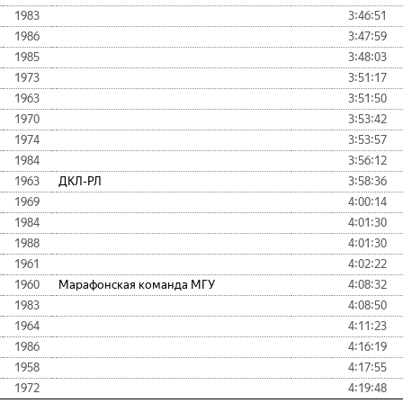
1983
3:46:51
1986
3:47:59
1985
3:48:03
1973
3:51:17
1963
3:51:50
1970
3:53:42
1974
3:53:57
1984
3:56:12
1963
ДКЛ-РЛ
3:58:36
1969
4:00:14
1984
4:01:30
1988
4:01:30
1961
4:02:22
1960
Марафонская команда МГУ
4:08:32
1983
4:08:50
1964
4:11:23
1986
4:16:19
1958
4:17:55
1972
4:19:48